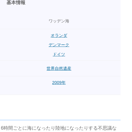
基本情報
ワッデン海
オランダ
デンマーク
ドイツ
世界自然遺産
2009年
6時間ごとに海になったり陸地になったりする不思議な