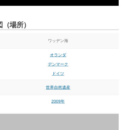
図（場所）
ワッデン海
オランダ
デンマーク
ドイツ
世界自然遺産
2009年