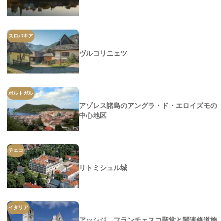
スロバキア
ヴルコリニェツ
ポルトガル
アゾレス諸島のアングラ・ド・エロイズモの
中心地区
チェコ
リトミシュル城
イタリア
アッシジ、フランチェスコ聖堂と関連修道施