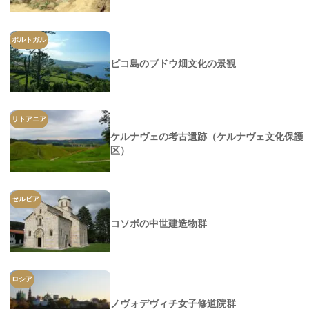
ポルトガル
ピコ島のブドウ畑文化の景観
リトアニア
ケルナヴェの考古遺跡（ケルナヴェ文化保護
区）
セルビア
コソボの中世建造物群
ロシア
ノヴォデヴィチ女子修道院群