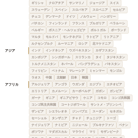
ギリシャ
クロアチア
サンマリノ
ジョージア
スイス
スウェーデン
スペイン
スロバキア
スロベニア
セルビア
チェコ
デンマーク
ドイツ
ノルウェー
ハンガリー
バチカン
フィンランド
フランス
ブルガリア
ベラルーシ
ベルギー
ボスニア・ヘルツェゴビナ
ポルトガル
ポーランド
マルタ
モルドバ
モンテネグロ
ラトビア
リトアニア
ルクセンブルク
ルーマニア
ロシア
北マケドニア
アジア
インド
インドネシア
ウズベキスタン
カザフスタン
カンボジア
シンガポール
スリランカ
タイ
タジキスタン
トルクメニスタン
ネパール
バングラデシュ
パキスタン
フィリピン
ベトナム
マレーシア
ミャンマー
モンゴル
ラオス
中国
北朝鮮
日本
韓国
アフリカ
アルジェリア
アンゴラ
ウガンダ
エジプト
エチオピア
エリトリア
カメルーン
カーボベルデ
ガボン
ガンビア
ガーナ
ギニア
ギニアビサウ
ケニア
コモロ
コンゴ共和国
コンゴ民主共和国
コートジボワール
サントメ・プリンシペ
ザンビア
シエラレオネ
ジンバブエ
スーダン
セネガル
セーシェル
タンザニア
チャド
チュニジア
トーゴ
ナイジェリア
ナミビア
ニジェール
ブルキナファソ
ベナン
ボツワナ
マダガスカル
マラウイ
マリ
モザンビーク