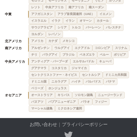
モロッコ
モーリシャス
モーリタニア
リビア
ルワンダ
レソト
中央アフリカ
南アフリカ
南スーダン
中東
アフガニスタン
アラブ首長国連邦（UAE）
イエメン
イスラエル
イラク
イラン
オマーン
カタール
サウジアラビア
シリア
トルコ
バーレーン
パレスチナ
ヨルダン
レバノン
北アメリカ
アメリカ
カナダ
メキシコ
南アメリカ
アルゼンチン
ウルグアイ
エクアドル
コロンビア
スリナム
チリ
パラグアイ
ブラジル
ベネズエラ
ペルー
ボリビア
中央アメリカ
アンティグア・バーブーダ
エルサルバドル
キューバ
グアテマラ
コスタリカ
ジャマイカ
セントクリストファー・ネイビス
セントルシア
ドミニカ共和国
ドミニカ国
ニカラグア
ハイチ
バルバドス
パナマ
ベリーズ
ホンジュラス
オセアニア
オーストラリア
キリバス
ソロモン諸島
ニュージーランド
バヌアツ
パプアニューギニア
パラオ
フィジー
マーシャル諸島
ミクロネシア連邦
お問い合わせ
｜
プライバシーポリシー