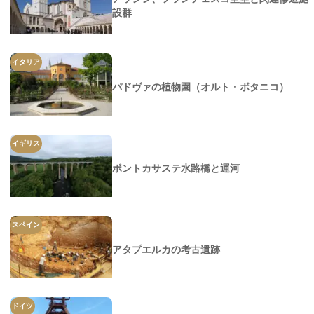
設群
イタリア
パドヴァの植物園（オルト・ボタニコ）
イギリス
ポントカサステ水路橋と運河
スペイン
アタプエルカの考古遺跡
ドイツ