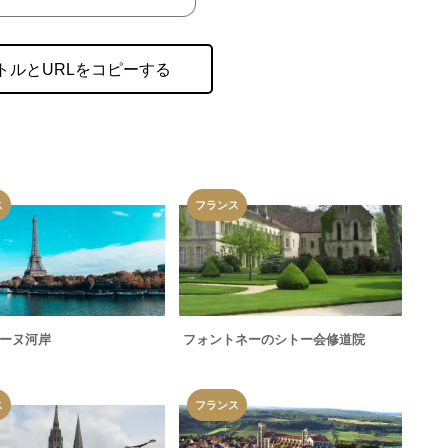
トルとURLをコピーする
ス
フランス
ーヌ河岸
フォントネーのシトー会修道院
ス
フランス