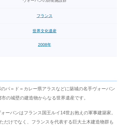
ヴォーバンの防衛施設群
フランス
世界文化遺産
2008年
部のパ＝ド＝カレー県アラスなどに築城の名手ヴォーバン
都市の城壁の建造物からなる世界遺産です。
ォーバンはフランス国王ルイ14世お抱えの軍事建築家。
げただけでなく、フランスを代表する巨大土木建造物群も