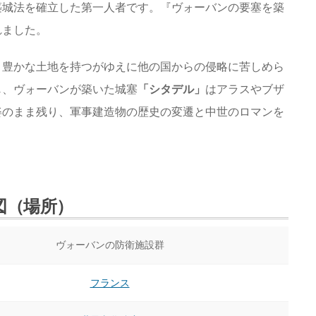
築城法を確立した第一人者です。『ヴォーバンの要塞を築
れました。
、豊かな土地を持つがゆえに他の国からの侵略に苦しめら
じ、ヴォーバンが築いた城塞
「シタデル」
はアラスやブザ
姿のまま残り、軍事建造物の歴史の変遷と中世のロマンを
図（場所）
ヴォーバンの防衛施設群
フランス