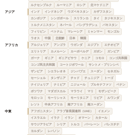
ルクセンブルク
ルーマニア
ロシア
北マケドニア
アジア
インド
インドネシア
ウズベキスタン
カザフスタン
カンボジア
シンガポール
スリランカ
タイ
タジキスタン
トルクメニスタン
ネパール
バングラデシュ
パキスタン
フィリピン
ベトナム
マレーシア
ミャンマー
モンゴル
ラオス
中国
北朝鮮
日本
韓国
アフリカ
アルジェリア
アンゴラ
ウガンダ
エジプト
エチオピア
エリトリア
カメルーン
カーボベルデ
ガボン
ガンビア
ガーナ
ギニア
ギニアビサウ
ケニア
コモロ
コンゴ共和国
コンゴ民主共和国
コートジボワール
サントメ・プリンシペ
ザンビア
シエラレオネ
ジンバブエ
スーダン
セネガル
セーシェル
タンザニア
チャド
チュニジア
トーゴ
ナイジェリア
ナミビア
ニジェール
ブルキナファソ
ベナン
ボツワナ
マダガスカル
マラウイ
マリ
モザンビーク
モロッコ
モーリシャス
モーリタニア
リビア
ルワンダ
レソト
中央アフリカ
南アフリカ
南スーダン
中東
アフガニスタン
アラブ首長国連邦（UAE）
イエメン
イスラエル
イラク
イラン
オマーン
カタール
サウジアラビア
シリア
トルコ
バーレーン
パレスチナ
ヨルダン
レバノン