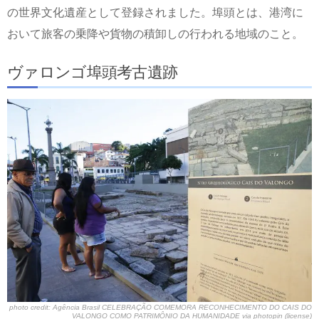
の世界文化遺産として登録されました。埠頭とは、港湾に
おいて旅客の乗降や貨物の積卸しの行われる地域のこと。
ヴァロンゴ埠頭考古遺跡
photo credit: Agência Brasil
CELEBRAÇÃO COMEMORA RECONHECIMENTO DO CAIS DO
VALONGO COMO PATRIMÔNIO DA HUMANIDADE
via
photopin
(license)