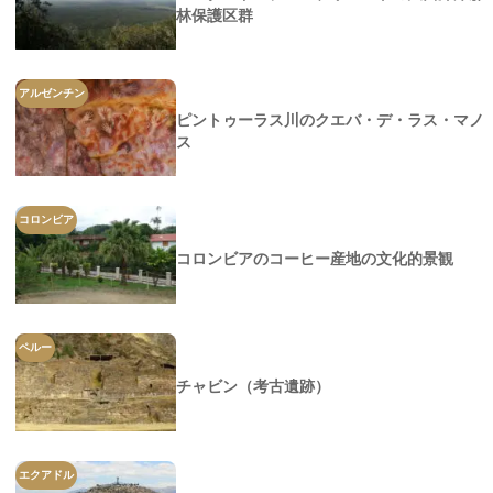
林保護区群
アルゼンチン
ピントゥーラス川のクエバ・デ・ラス・マノ
ス
コロンビア
コロンビアのコーヒー産地の文化的景観
ペルー
チャビン（考古遺跡）
エクアドル