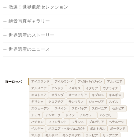
激選！世界遺産セレクション
絶景写真ギャラリー
世界遺産のストーリー
世界遺産のニュース
ヨーロッパ
アイスランド
アイルランド
アゼルバイジャン
アルバニア
アルメニア
アンドラ
イギリス
イタリア
ウクライナ
エストニア
オランダ
オーストリア
キプロス
キルギス
ギリシャ
クロアチア
サンマリノ
ジョージア
スイス
スウェーデン
スペイン
スロバキア
スロベニア
セルビア
チェコ
デンマーク
ドイツ
ノルウェー
ハンガリー
バチカン
フィンランド
フランス
ブルガリア
ベラルーシ
ベルギー
ボスニア・ヘルツェゴビナ
ポルトガル
ポーランド
マルタ
モルドバ
モンテネグロ
ラトビア
リトアニア