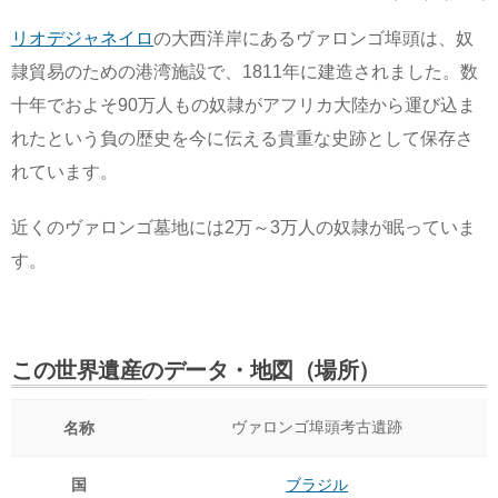
リオデジャネイロ
の大西洋岸にあるヴァロンゴ埠頭は、奴
隷貿易のための港湾施設で、1811年に建造されました。数
十年でおよそ90万人もの奴隷がアフリカ大陸から運び込ま
れたという負の歴史を今に伝える貴重な史跡として保存さ
れています。
近くのヴァロンゴ墓地には2万～3万人の奴隷が眠っていま
す。
この世界遺産のデータ・地図（場所）
ヴァロンゴ埠頭考古遺跡
名称
国
ブラジル