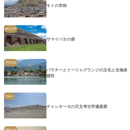
キトの市街
ボリビア
サマイパタの砦
ブラジル
パラチーとイーリャグランジの文化と生物多
様性
ペルー
チャンキーヨの天文考古学遺産群
ブラジル