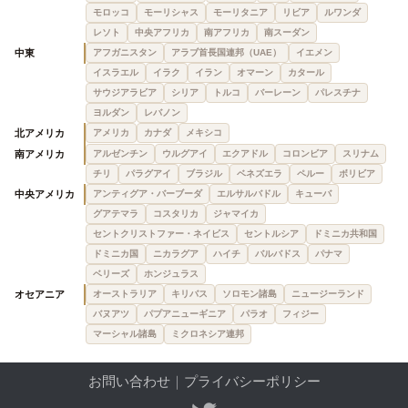
モロッコ
モーリシャス
モーリタニア
リビア
ルワンダ
レソト
中央アフリカ
南アフリカ
南スーダン
中東
アフガニスタン
アラブ首長国連邦（UAE）
イエメン
イスラエル
イラク
イラン
オマーン
カタール
サウジアラビア
シリア
トルコ
バーレーン
パレスチナ
ヨルダン
レバノン
北アメリカ
アメリカ
カナダ
メキシコ
南アメリカ
アルゼンチン
ウルグアイ
エクアドル
コロンビア
スリナム
チリ
パラグアイ
ブラジル
ベネズエラ
ペルー
ボリビア
中央アメリカ
アンティグア・バーブーダ
エルサルバドル
キューバ
グアテマラ
コスタリカ
ジャマイカ
セントクリストファー・ネイビス
セントルシア
ドミニカ共和国
ドミニカ国
ニカラグア
ハイチ
バルバドス
パナマ
ベリーズ
ホンジュラス
オセアニア
オーストラリア
キリバス
ソロモン諸島
ニュージーランド
バヌアツ
パプアニューギニア
パラオ
フィジー
マーシャル諸島
ミクロネシア連邦
お問い合わせ
｜
プライバシーポリシー