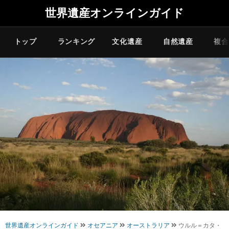
世界遺産オンラインガイド
トップ
ランキング
文化遺産
自然遺産
複合
世界遺産オンラインガイド
オセアニア
オーストラリア
ウルル＝カタ・