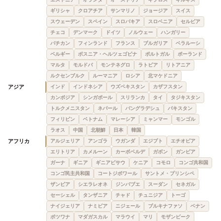
ギリシャ
クロアチア
サンマリノ
ジョージア
スイス
スウェーデン
スペイン
スロバキア
スロベニア
セルビア
チェコ
デンマーク
ドイツ
ノルウェー
ハンガリー
バチカン
フィンランド
フランス
ブルガリア
ベラルーシ
ベルギー
ボスニア・ヘルツェゴビナ
ポルトガル
ポーランド
マルタ
モルドバ
モンテネグロ
ラトビア
リトアニア
ルクセンブルク
ルーマニア
ロシア
北マケドニア
アジア
インド
インドネシア
ウズベキスタン
カザフスタン
カンボジア
シンガポール
スリランカ
タイ
タジキスタン
トルクメニスタン
ネパール
バングラデシュ
パキスタン
フィリピン
ベトナム
マレーシア
ミャンマー
モンゴル
ラオス
中国
北朝鮮
日本
韓国
アフリカ
アルジェリア
アンゴラ
ウガンダ
エジプト
エチオピア
エリトリア
カメルーン
カーボベルデ
ガボン
ガンビア
ガーナ
ギニア
ギニアビサウ
ケニア
コモロ
コンゴ共和国
コンゴ民主共和国
コートジボワール
サントメ・プリンシペ
ザンビア
シエラレオネ
ジンバブエ
スーダン
セネガル
セーシェル
タンザニア
チャド
チュニジア
トーゴ
ナイジェリア
ナミビア
ニジェール
ブルキナファソ
ベナン
ボツワナ
マダガスカル
マラウイ
マリ
モザンビーク