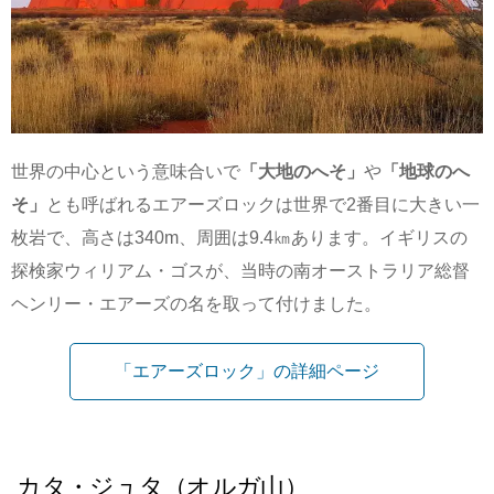
世界の中心という意味合いで
「大地のへそ」
や
「地球のへ
そ」
とも呼ばれるエアーズロックは世界で2番目に大きい一
枚岩で、高さは340m、周囲は9.4㎞あります。イギリスの
探検家ウィリアム・ゴスが、当時の南オーストラリア総督
ヘンリー・エアーズの名を取って付けました。
「エアーズロック」の詳細ページ
カタ・ジュタ（オルガ山）