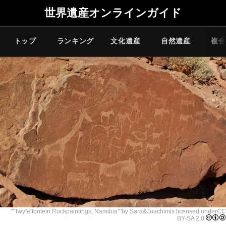
世界遺産オンラインガイド
トップ
ランキング
文化遺産
自然遺産
複合
""
Twyfelfontein Rockpaintings, Namibia
""by
Sara&Joachim
is licensed under
CC
BY-SA 2.0