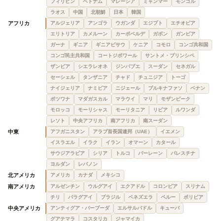
フィリピン
ベトナム
マレーシア
ミャンマー
モンゴル
ラオス
中国
北朝鮮
日本
韓国
アフリカ
アルジェリア
アンゴラ
ウガンダ
エジプト
エチオピア
エリトリア
カメルーン
カーボベルデ
ガボン
ガンビア
ガーナ
ギニア
ギニアビサウ
ケニア
コモロ
コンゴ共和国
コンゴ民主共和国
コートジボワール
サントメ・プリンシペ
ザンビア
シエラレオネ
ジンバブエ
スーダン
セネガル
セーシェル
タンザニア
チャド
チュニジア
トーゴ
ナイジェリア
ナミビア
ニジェール
ブルキナファソ
ベナン
ボツワナ
マダガスカル
マラウイ
マリ
モザンビーク
モロッコ
モーリシャス
モーリタニア
リビア
ルワンダ
レソト
中央アフリカ
南アフリカ
南スーダン
中東
アフガニスタン
アラブ首長国連邦（UAE）
イエメン
イスラエル
イラク
イラン
オマーン
カタール
サウジアラビア
シリア
トルコ
バーレーン
パレスチナ
ヨルダン
レバノン
北アメリカ
アメリカ
カナダ
メキシコ
南アメリカ
アルゼンチン
ウルグアイ
エクアドル
コロンビア
スリナム
チリ
パラグアイ
ブラジル
ベネズエラ
ペルー
ボリビア
中央アメリカ
アンティグア・バーブーダ
エルサルバドル
キューバ
グアテマラ
コスタリカ
ジャマイカ