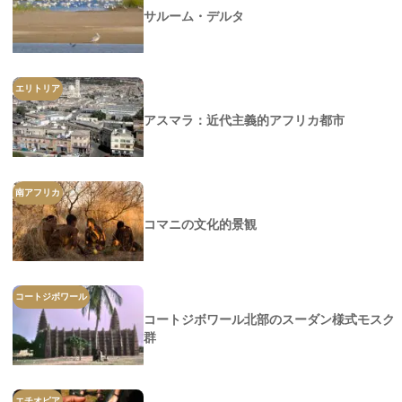
サルーム・デルタ
エリトリア
アスマラ：近代主義的アフリカ都市
南アフリカ
コマニの文化的景観
コートジボワール
コートジボワール北部のスーダン様式モスク
群
エチオピア