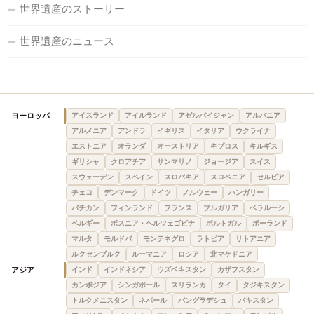
世界遺産のストーリー
世界遺産のニュース
ヨーロッパ
アイスランド
アイルランド
アゼルバイジャン
アルバニア
アルメニア
アンドラ
イギリス
イタリア
ウクライナ
エストニア
オランダ
オーストリア
キプロス
キルギス
ギリシャ
クロアチア
サンマリノ
ジョージア
スイス
スウェーデン
スペイン
スロバキア
スロベニア
セルビア
チェコ
デンマーク
ドイツ
ノルウェー
ハンガリー
バチカン
フィンランド
フランス
ブルガリア
ベラルーシ
ベルギー
ボスニア・ヘルツェゴビナ
ポルトガル
ポーランド
マルタ
モルドバ
モンテネグロ
ラトビア
リトアニア
ルクセンブルク
ルーマニア
ロシア
北マケドニア
アジア
インド
インドネシア
ウズベキスタン
カザフスタン
カンボジア
シンガポール
スリランカ
タイ
タジキスタン
トルクメニスタン
ネパール
バングラデシュ
パキスタン