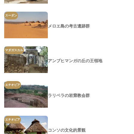
スーダン
メロエ島の考古遺跡群
マダガスカル
アンブヒマンガの丘の王領地
エチオピア
ラリベラの岩窟教会群
エチオピア
コンソの文化的景観