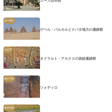
スース旧市街
スーダン
ゲベル・バルカルとナパタ地方の遺跡群
リビア
タドラルト・アカクスの岩絵遺跡群
ボツワナ
ツォディロ
セネガル