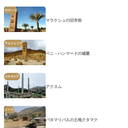
モロッコ
マラケシュの旧市街
アルジェリア
ベニ・ハンマードの城塞
エチオピア
アクスム
トーゴ
バタマリバ人の土地クタマク