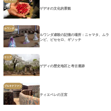
ゲデオの文化的景観
ルワンダ
ルワンダ虐殺の記憶の場所：ニャマタ、ムラ
ンビ、ビセセロ、ギソッチ
ケニア
ゲディの歴史地区と考古遺跡
ブルキナファソ
ティエベレの王宮