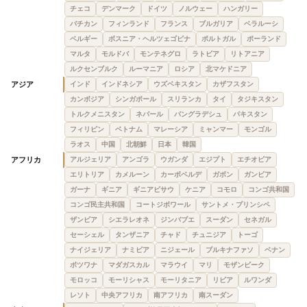
チェコ
デンマーク
ドイツ
ノルウェー
ハンガリー
バチカン
フィンランド
フランス
ブルガリア
ベラルーシ
ベルギー
ボスニア・ヘルツェゴビナ
ポルトガル
ポーランド
マルタ
モルドバ
モンテネグロ
ラトビア
リトアニア
ルクセンブルク
ルーマニア
ロシア
北マケドニア
アジア
インド
インドネシア
ウズベキスタン
カザフスタン
カンボジア
シンガポール
スリランカ
タイ
タジキスタン
トルクメニスタン
ネパール
バングラデシュ
パキスタン
フィリピン
ベトナム
マレーシア
ミャンマー
モンゴル
ラオス
中国
北朝鮮
日本
韓国
アフリカ
アルジェリア
アンゴラ
ウガンダ
エジプト
エチオピア
エリトリア
カメルーン
カーボベルデ
ガボン
ガンビア
ガーナ
ギニア
ギニアビサウ
ケニア
コモロ
コンゴ共和国
コンゴ民主共和国
コートジボワール
サントメ・プリンシペ
ザンビア
シエラレオネ
ジンバブエ
スーダン
セネガル
セーシェル
タンザニア
チャド
チュニジア
トーゴ
ナイジェリア
ナミビア
ニジェール
ブルキナファソ
ベナン
ボツワナ
マダガスカル
マラウイ
マリ
モザンビーク
モロッコ
モーリシャス
モーリタニア
リビア
ルワンダ
レソト
中央アフリカ
南アフリカ
南スーダン