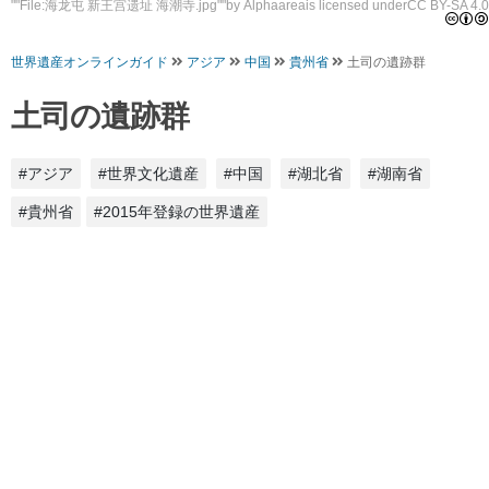
""
File:海龙屯 新王宫遗址 海潮寺.jpg
""by
Alphaarea
is licensed under
CC BY-SA 4.0
世界遺産オンラインガイド
アジア
中国
貴州省
土司の遺跡群
土司の遺跡群
#アジア
#世界文化遺産
#中国
#湖北省
#湖南省
#貴州省
#2015年登録の世界遺産