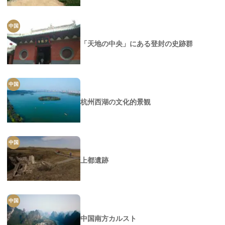
中国
「天地の中央」にある登封の史跡群
中国
杭州西湖の文化的景観
中国
上都遺跡
中国
中国南方カルスト