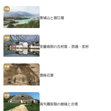
中国
青城山と都江堰
中国
安徽南部の古村落 – 西逓・宏村
中国
雲崗石窟
中国
高句麗前期の都城と古墳