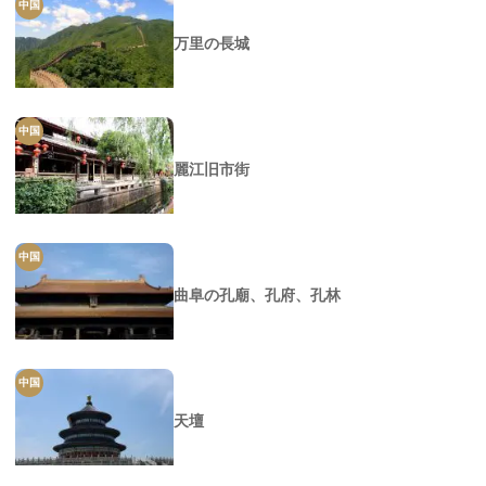
中国
万里の長城
中国
麗江旧市街
中国
曲阜の孔廟、孔府、孔林
中国
天壇