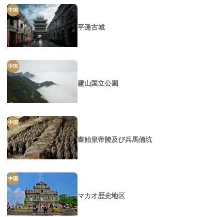
中国
平遥古城
中国
廬山国立公園
中国
秦始皇帝陵及び兵馬俑坑
中国
マカオ歴史地区