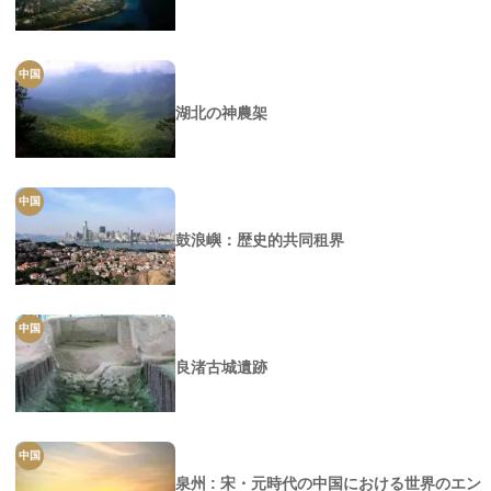
中国
湖北の神農架
中国
鼓浪嶼：歴史的共同租界
中国
良渚古城遺跡
中国
泉州 : 宋・元時代の中国における世界のエン