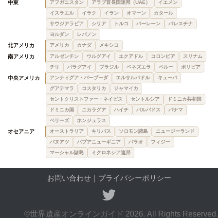
中東
アフガニスタン
アラブ首長国連邦（UAE）
イエメン
イスラエル
イラク
イラン
オマーン
カタール
サウジアラビア
シリア
トルコ
バーレーン
パレスチナ
ヨルダン
レバノン
北アメリカ
アメリカ
カナダ
メキシコ
南アメリカ
アルゼンチン
ウルグアイ
エクアドル
コロンビア
スリナム
チリ
パラグアイ
ブラジル
ベネズエラ
ペルー
ボリビア
中央アメリカ
アンティグア・バーブーダ
エルサルバドル
キューバ
グアテマラ
コスタリカ
ジャマイカ
セントクリストファー・ネイビス
セントルシア
ドミニカ共和国
ドミニカ国
ニカラグア
ハイチ
バルバドス
パナマ
ベリーズ
ホンジュラス
オセアニア
オーストラリア
キリバス
ソロモン諸島
ニュージーランド
バヌアツ
パプアニューギニア
パラオ
フィジー
マーシャル諸島
ミクロネシア連邦
お問い合わせ
｜
プライバシーポリシー
©世界遺産オンラインガイド 2026. All Rights Reserved.