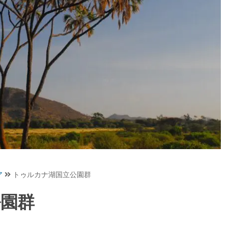
ア
トゥルカナ湖国立公園群
公園群