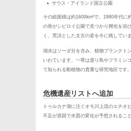
サウス・アイランド国立公園
その総面積は約1600km²で、1980年代
の骨がシビロイ公園で見つかり脚光を浴
く、荒涼とした太古の姿を今に残してい
湖水はソーダ分を含み、植物プランクト
いわています。一帯は渡り鳥やフラミンゴ
て知られる動植物の貴重な研究地区です
危機遺産リストへ追加
トゥルカナ湖に注ぐオモ川上流のエチオ
不足が原因で水質の変化が予想されること