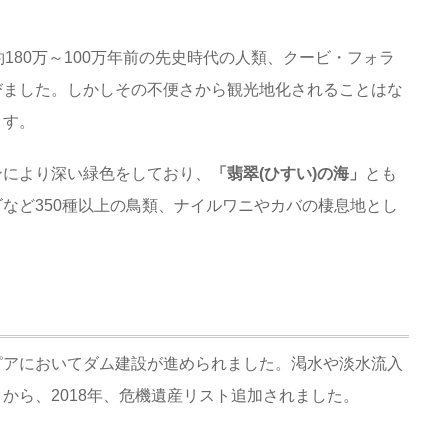
に約180万～100万年前の先史時代の人類、クービ・フォラ
びました。しかしその不便さから観光地化されることはな
ます。
ンにより深い緑色をしており、
「翡翠(ひすい)の海」
とも
など350種以上の鳥類、ナイルワニやカバの棲息地とし
。
ピアにおいてダム建設が進められました。渇水や淡水流入
から、2018年、危機遺産リスト追加されました。