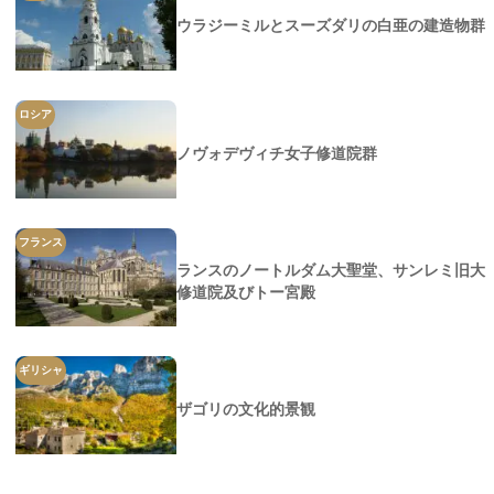
ウラジーミルとスーズダリの白亜の建造物群
ロシア
ノヴォデヴィチ女子修道院群
フランス
ランスのノートルダム大聖堂、サンレミ旧大
修道院及びトー宮殿
ギリシャ
ザゴリの文化的景観