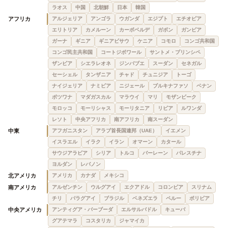
ラオス
中国
北朝鮮
日本
韓国
アフリカ
アルジェリア
アンゴラ
ウガンダ
エジプト
エチオピア
エリトリア
カメルーン
カーボベルデ
ガボン
ガンビア
ガーナ
ギニア
ギニアビサウ
ケニア
コモロ
コンゴ共和国
コンゴ民主共和国
コートジボワール
サントメ・プリンシペ
ザンビア
シエラレオネ
ジンバブエ
スーダン
セネガル
セーシェル
タンザニア
チャド
チュニジア
トーゴ
ナイジェリア
ナミビア
ニジェール
ブルキナファソ
ベナン
ボツワナ
マダガスカル
マラウイ
マリ
モザンビーク
モロッコ
モーリシャス
モーリタニア
リビア
ルワンダ
レソト
中央アフリカ
南アフリカ
南スーダン
中東
アフガニスタン
アラブ首長国連邦（UAE）
イエメン
イスラエル
イラク
イラン
オマーン
カタール
サウジアラビア
シリア
トルコ
バーレーン
パレスチナ
ヨルダン
レバノン
北アメリカ
アメリカ
カナダ
メキシコ
南アメリカ
アルゼンチン
ウルグアイ
エクアドル
コロンビア
スリナム
チリ
パラグアイ
ブラジル
ベネズエラ
ペルー
ボリビア
中央アメリカ
アンティグア・バーブーダ
エルサルバドル
キューバ
グアテマラ
コスタリカ
ジャマイカ