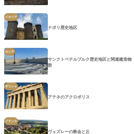
イタリア
ナポリ歴史地区
ロシア
サンクトペテルブルク歴史地区と関連建造物
群
ギリシャ
アテネのアクロポリス
フランス
ヴェズレーの教会と丘