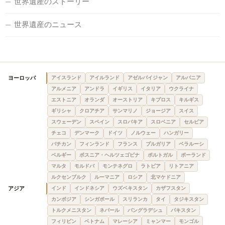
世界遺産のストーリー
世界遺産のニュース
ヨーロッパ
アイスランド
アイルランド
アゼルバイジャン
アルバニア
アルメニア
アンドラ
イギリス
イタリア
ウクライナ
エストニア
オランダ
オーストリア
キプロス
キルギス
ギリシャ
クロアチア
サンマリノ
ジョージア
スイス
スウェーデン
スペイン
スロバキア
スロベニア
セルビア
チェコ
デンマーク
ドイツ
ノルウェー
ハンガリー
バチカン
フィンランド
フランス
ブルガリア
ベラルーシ
ベルギー
ボスニア・ヘルツェゴビナ
ポルトガル
ポーランド
マルタ
モルドバ
モンテネグロ
ラトビア
リトアニア
ルクセンブルク
ルーマニア
ロシア
北マケドニア
アジア
インド
インドネシア
ウズベキスタン
カザフスタン
カンボジア
シンガポール
スリランカ
タイ
タジキスタン
トルクメニスタン
ネパール
バングラデシュ
パキスタン
フィリピン
ベトナム
マレーシア
ミャンマー
モンゴル