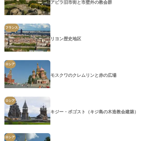
アビラ旧市街と市壁外の教会群
フランス
リヨン歴史地区
ロシア
モスクワのクレムリンと赤の広場
ロシア
キジー・ポゴスト（キジ島の木造教会建築）
ロシア