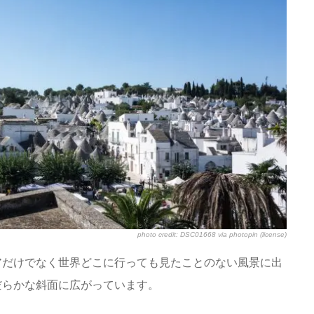
photo credit:
DSC01668
via
photopin
(license)
アだけでなく世界どこに行っても見たことのない風景に出
だらかな斜面に広がっています。