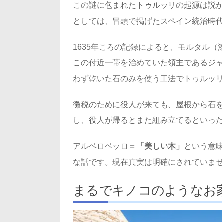
この謎に包まれたトゥルッリの起源は説
としては、冒頭で掲げたスペイン統治時
1635年ころの記録によると、モルタル
この付近一帯を治めていた領主であるジ
わず乾いた石のみを使う工法でトゥルッ
徴税のために役人が来ても、屋根から石
し、役人が帰るとまた組み立てるといっ
アルベロベッロ＝
「美しい木」
という意
な話です。現在真実は明確にされていま
まるでキノコのようなお