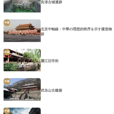
良渚古城遺跡
中国
北京中軸線：中華の理想的秩序を示す建造物
群
中国
麗江旧市街
中国
武当山古建築
中国