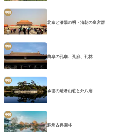
中国
北京と瀋陽の明・清朝の皇宮群
中国
曲阜の孔廟、孔府、孔林
中国
承徳の避暑山荘と外八廟
中国
蘇州古典園林