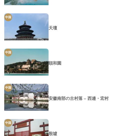
中国
天壇
中国
頤和園
中国
安徽南部の古村落 – 西逓・宏村
中国
殷墟