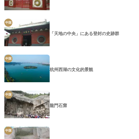
中国
「天地の中央」にある登封の史跡群
中国
杭州西湖の文化的景観
中国
龍門石窟
中国