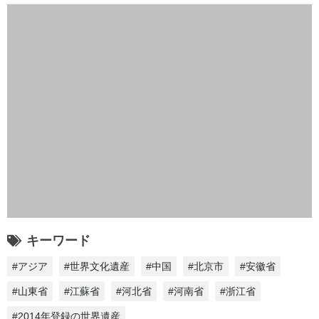
キーワード
#アジア
#世界文化遺産
#中国
#北京市
#安徽省
#山東省
#江蘇省
#河北省
#河南省
#浙江省
#2014年登録の世界遺産