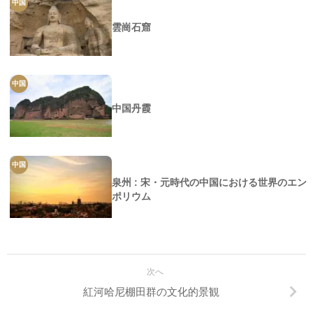
中国
雲崗石窟
中国
中国丹霞
中国
泉州 : 宋・元時代の中国における世界のエン
ポリウム
次へ
紅河哈尼棚田群の文化的景観