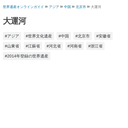
世界遺産オンラインガイド
アジア
中国
北京市
大運河
大運河
#アジア
#世界文化遺産
#中国
#北京市
#安徽省
#山東省
#江蘇省
#河北省
#河南省
#浙江省
#2014年登録の世界遺産