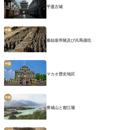
平遥古城
中国
秦始皇帝陵及び兵馬俑坑
中国
マカオ歴史地区
中国
青城山と都江堰