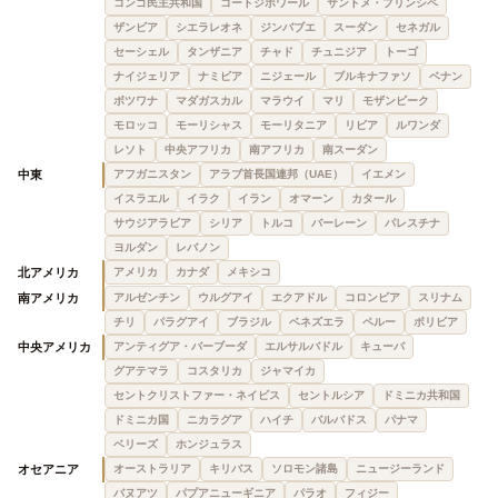
コンゴ民主共和国
コートジボワール
サントメ・プリンシペ
ザンビア
シエラレオネ
ジンバブエ
スーダン
セネガル
セーシェル
タンザニア
チャド
チュニジア
トーゴ
ナイジェリア
ナミビア
ニジェール
ブルキナファソ
ベナン
ボツワナ
マダガスカル
マラウイ
マリ
モザンビーク
モロッコ
モーリシャス
モーリタニア
リビア
ルワンダ
レソト
中央アフリカ
南アフリカ
南スーダン
中東
アフガニスタン
アラブ首長国連邦（UAE）
イエメン
イスラエル
イラク
イラン
オマーン
カタール
サウジアラビア
シリア
トルコ
バーレーン
パレスチナ
ヨルダン
レバノン
北アメリカ
アメリカ
カナダ
メキシコ
南アメリカ
アルゼンチン
ウルグアイ
エクアドル
コロンビア
スリナム
チリ
パラグアイ
ブラジル
ベネズエラ
ペルー
ボリビア
中央アメリカ
アンティグア・バーブーダ
エルサルバドル
キューバ
グアテマラ
コスタリカ
ジャマイカ
セントクリストファー・ネイビス
セントルシア
ドミニカ共和国
ドミニカ国
ニカラグア
ハイチ
バルバドス
パナマ
ベリーズ
ホンジュラス
オセアニア
オーストラリア
キリバス
ソロモン諸島
ニュージーランド
バヌアツ
パプアニューギニア
パラオ
フィジー