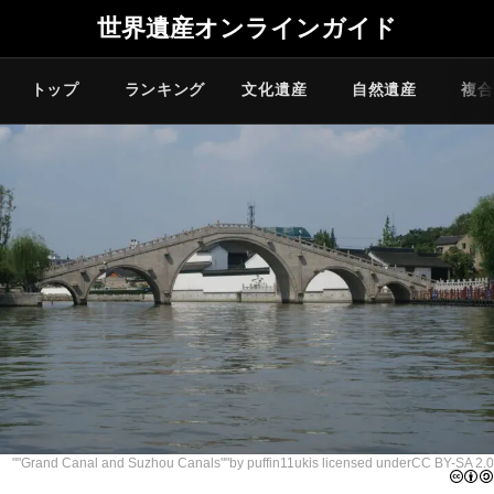
世界遺産オンラインガイド
トップ
ランキング
文化遺産
自然遺産
複合
""
Grand Canal and Suzhou Canals
""by
puffin11uk
is licensed under
CC BY-SA 2.0