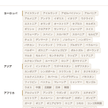
ヨーロッパ
アイスランド
アイルランド
アゼルバイジャン
アルバニア
アルメニア
アンドラ
イギリス
イタリア
ウクライナ
エストニア
オランダ
オーストリア
キプロス
キルギス
ギリシャ
クロアチア
サンマリノ
ジョージア
スイス
スウェーデン
スペイン
スロバキア
スロベニア
セルビア
チェコ
デンマーク
ドイツ
ノルウェー
ハンガリー
バチカン
フィンランド
フランス
ブルガリア
ベラルーシ
ベルギー
ボスニア・ヘルツェゴビナ
ポルトガル
ポーランド
マルタ
モルドバ
モンテネグロ
ラトビア
リトアニア
ルクセンブルク
ルーマニア
ロシア
北マケドニア
アジア
インド
インドネシア
ウズベキスタン
カザフスタン
カンボジア
シンガポール
スリランカ
タイ
タジキスタン
トルクメニスタン
ネパール
バングラデシュ
パキスタン
フィリピン
ベトナム
マレーシア
ミャンマー
モンゴル
ラオス
中国
北朝鮮
日本
韓国
アフリカ
アルジェリア
アンゴラ
ウガンダ
エジプト
エチオピア
エリトリア
カメルーン
カーボベルデ
ガボン
ガンビア
ガーナ
ギニア
ギニアビサウ
ケニア
コモロ
コンゴ共和国