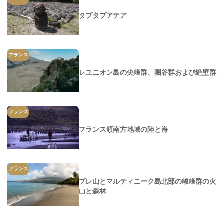
タプタプアテア
フランス
レユニオン島の尖峰群、圏谷群および絶壁群
フランス
フランス領南方地域の陸と海
フランス
プレ山とマルティニーク島北部の峻峰群の火
山と森林