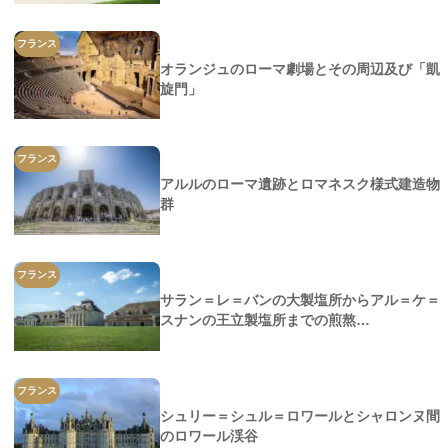
フランス
オランジュのローマ劇場とその周辺及び「凱
旋門」
フランス
アルルのローマ遺跡とロマネスク様式建造物
群
フランス
サラン＝レ＝バンの大製塩所からアル＝ケ＝
スナンの王立製塩所までの煎熬…
フランス
シュリー＝シュル＝ロワールとシャロンヌ間
のロワール渓谷