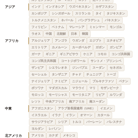
アジア
インド
インドネシア
ウズベキスタン
カザフスタン
カンボジア
シンガポール
スリランカ
タイ
タジキスタン
トルクメニスタン
ネパール
バングラデシュ
パキスタン
フィリピン
ベトナム
マレーシア
ミャンマー
モンゴル
ラオス
中国
北朝鮮
日本
韓国
アフリカ
アルジェリア
アンゴラ
ウガンダ
エジプト
エチオピア
エリトリア
カメルーン
カーボベルデ
ガボン
ガンビア
ガーナ
ギニア
ギニアビサウ
ケニア
コモロ
コンゴ共和国
コンゴ民主共和国
コートジボワール
サントメ・プリンシペ
ザンビア
シエラレオネ
ジンバブエ
スーダン
セネガル
セーシェル
タンザニア
チャド
チュニジア
トーゴ
ナイジェリア
ナミビア
ニジェール
ブルキナファソ
ベナン
ボツワナ
マダガスカル
マラウイ
マリ
モザンビーク
モロッコ
モーリシャス
モーリタニア
リビア
ルワンダ
レソト
中央アフリカ
南アフリカ
南スーダン
中東
アフガニスタン
アラブ首長国連邦（UAE）
イエメン
イスラエル
イラク
イラン
オマーン
カタール
サウジアラビア
シリア
トルコ
バーレーン
パレスチナ
ヨルダン
レバノン
北アメリカ
アメリカ
カナダ
メキシコ