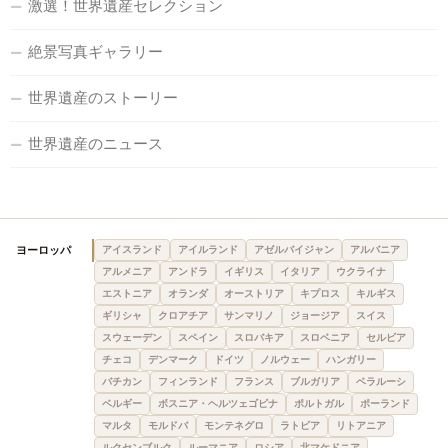
激選！世界遺産セレクション
絶景写真ギャラリー
世界遺産のストーリー
世界遺産のニュース
ヨーロッパ
アイスランド
アイルランド
アゼルバイジャン
アルバニア
アルメニア
アンドラ
イギリス
イタリア
ウクライナ
エストニア
オランダ
オーストリア
キプロス
キルギス
ギリシャ
クロアチア
サンマリノ
ジョージア
スイス
スウェーデン
スペイン
スロバキア
スロベニア
セルビア
チェコ
デンマーク
ドイツ
ノルウェー
ハンガリー
バチカン
フィンランド
フランス
ブルガリア
ベラルーシ
ベルギー
ボスニア・ヘルツェゴビナ
ポルトガル
ポーランド
マルタ
モルドバ
モンテネグロ
ラトビア
リトアニア
ルクセンブルク
ルーマニア
ロシア
北マケドニア