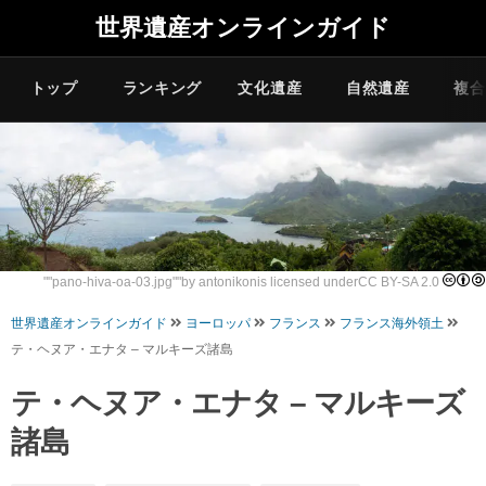
世界遺産オンラインガイド
トップ
ランキング
文化遺産
自然遺産
複合
""
pano-hiva-oa-03.jpg
""by
antonikon
is licensed under
CC BY-SA 2.0
世界遺産オンラインガイド
ヨーロッパ
フランス
フランス海外領土
テ・ヘヌア・エナタ – マルキーズ諸島
テ・ヘヌア・エナタ – マルキーズ
諸島