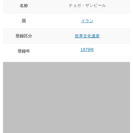
チョガ・ザンビール
名称
国
イラン
登録区分
世界文化遺産
1979年
登録年