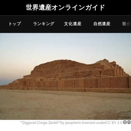
世界遺産オンラインガイド
トップ
ランキング
文化遺産
自然遺産
複合
""
Ziggurat Choga Zanbil
""by
peuplier
is licensed under
CC BY 2.0