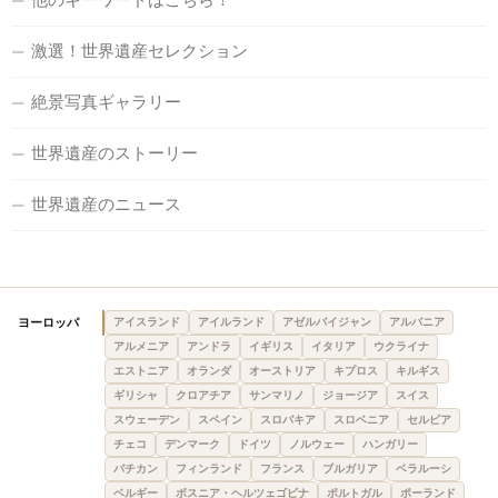
激選！世界遺産セレクション
絶景写真ギャラリー
世界遺産のストーリー
世界遺産のニュース
ヨーロッパ
アイスランド
アイルランド
アゼルバイジャン
アルバニア
アルメニア
アンドラ
イギリス
イタリア
ウクライナ
エストニア
オランダ
オーストリア
キプロス
キルギス
ギリシャ
クロアチア
サンマリノ
ジョージア
スイス
スウェーデン
スペイン
スロバキア
スロベニア
セルビア
チェコ
デンマーク
ドイツ
ノルウェー
ハンガリー
バチカン
フィンランド
フランス
ブルガリア
ベラルーシ
ベルギー
ボスニア・ヘルツェゴビナ
ポルトガル
ポーランド