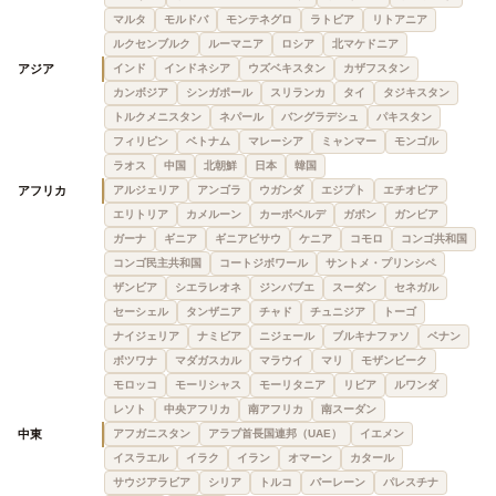
マルタ
モルドバ
モンテネグロ
ラトビア
リトアニア
ルクセンブルク
ルーマニア
ロシア
北マケドニア
アジア
インド
インドネシア
ウズベキスタン
カザフスタン
カンボジア
シンガポール
スリランカ
タイ
タジキスタン
トルクメニスタン
ネパール
バングラデシュ
パキスタン
フィリピン
ベトナム
マレーシア
ミャンマー
モンゴル
ラオス
中国
北朝鮮
日本
韓国
アフリカ
アルジェリア
アンゴラ
ウガンダ
エジプト
エチオピア
エリトリア
カメルーン
カーボベルデ
ガボン
ガンビア
ガーナ
ギニア
ギニアビサウ
ケニア
コモロ
コンゴ共和国
コンゴ民主共和国
コートジボワール
サントメ・プリンシペ
ザンビア
シエラレオネ
ジンバブエ
スーダン
セネガル
セーシェル
タンザニア
チャド
チュニジア
トーゴ
ナイジェリア
ナミビア
ニジェール
ブルキナファソ
ベナン
ボツワナ
マダガスカル
マラウイ
マリ
モザンビーク
モロッコ
モーリシャス
モーリタニア
リビア
ルワンダ
レソト
中央アフリカ
南アフリカ
南スーダン
中東
アフガニスタン
アラブ首長国連邦（UAE）
イエメン
イスラエル
イラク
イラン
オマーン
カタール
サウジアラビア
シリア
トルコ
バーレーン
パレスチナ