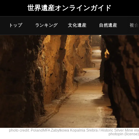
世界遺産オンラインガイド
トップ
ランキング
文化遺産
自然遺産
複合
photo credit: PolandMFA
Zabytkowa Kopalnia Srebra / Historic Silver Mine
via
photopin
(license)