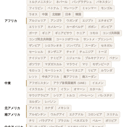
トルクメニスタン
ネパール
バングラデシュ
パキスタン
フィリピン
ベトナム
マレーシア
ミャンマー
モンゴル
ラオス
中国
北朝鮮
日本
韓国
アフリカ
アルジェリア
アンゴラ
ウガンダ
エジプト
エチオピア
エリトリア
カメルーン
カーボベルデ
ガボン
ガンビア
ガーナ
ギニア
ギニアビサウ
ケニア
コモロ
コンゴ共和国
コンゴ民主共和国
コートジボワール
サントメ・プリンシペ
ザンビア
シエラレオネ
ジンバブエ
スーダン
セネガル
セーシェル
タンザニア
チャド
チュニジア
トーゴ
ナイジェリア
ナミビア
ニジェール
ブルキナファソ
ベナン
ボツワナ
マダガスカル
マラウイ
マリ
モザンビーク
モロッコ
モーリシャス
モーリタニア
リビア
ルワンダ
レソト
中央アフリカ
南アフリカ
南スーダン
中東
アフガニスタン
アラブ首長国連邦（UAE）
イエメン
イスラエル
イラク
イラン
オマーン
カタール
サウジアラビア
シリア
トルコ
バーレーン
パレスチナ
ヨルダン
レバノン
北アメリカ
アメリカ
カナダ
メキシコ
南アメリカ
アルゼンチン
ウルグアイ
エクアドル
コロンビア
スリナム
チリ
パラグアイ
ブラジル
ベネズエラ
ペルー
ボリビア
中央アメリカ
アンティグア・バーブーダ
エルサルバドル
キューバ