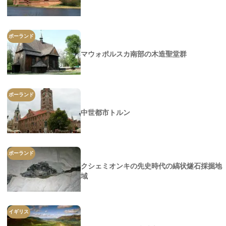
ポーランド
マウォポルスカ南部の木造聖堂群
ポーランド
中世都市トルン
ポーランド
クシェミオンキの先史時代の縞状燧石採掘地
域
イギリス