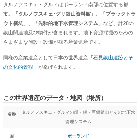
タルノフスキェ・グルィはポーランド南部に位置する都
市。
「タルノフスキェ･グリ銀山資料館」
、
「ブラックトラ
ウト横坑」
、
「先駆的地下水管理システム」
など、計28の
銀山関連地及び物件が含まれます。地下資源採掘のための
さまざまな施設・設備が残る産業遺産です。
同様の産業遺産として日本の世界遺産
「
石見銀山遺跡とそ
の文化的景観
」
が挙げられます。
この世界遺産のデータ・地図（場所）
タルノフスキェ・グルィの船・銀・亜鉛鉱山とその地下水
名称
管理システム
国
ポーランド