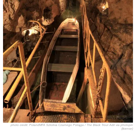
photo credit: PolandMFA
Sztolnia Czarnego Pstrąga / The Black Trout Adit
via
photopin
(license)