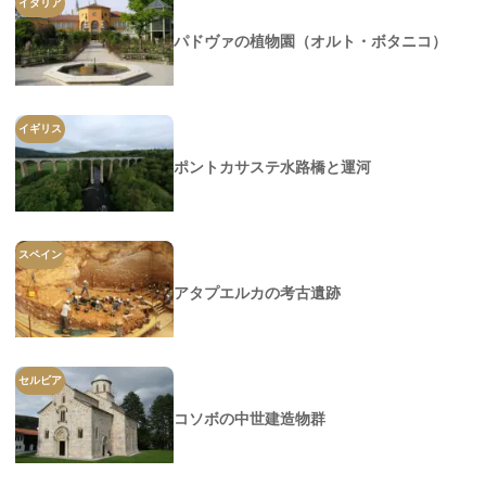
イタリア
パドヴァの植物園（オルト・ボタニコ）
イギリス
ポントカサステ水路橋と運河
スペイン
アタプエルカの考古遺跡
セルビア
コソボの中世建造物群