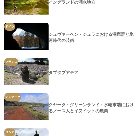
イングランドの湖水地方
ドイツ
シュヴァーベン・ジュラにおける洞窟群と氷
河時代の芸術
フランス
タプタプアテア
デンマーク
クヤータ・グリーンランド：氷帽末端におけ
るノース人とイヌイットの農業…
ロシア