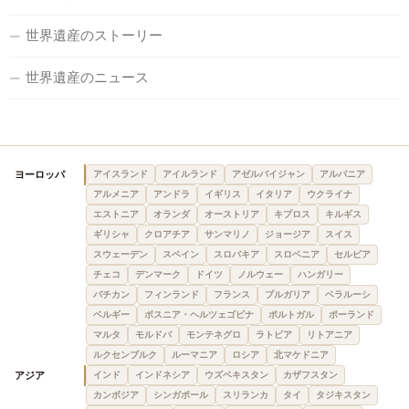
世界遺産のストーリー
世界遺産のニュース
ヨーロッパ
アイスランド
アイルランド
アゼルバイジャン
アルバニア
アルメニア
アンドラ
イギリス
イタリア
ウクライナ
エストニア
オランダ
オーストリア
キプロス
キルギス
ギリシャ
クロアチア
サンマリノ
ジョージア
スイス
スウェーデン
スペイン
スロバキア
スロベニア
セルビア
チェコ
デンマーク
ドイツ
ノルウェー
ハンガリー
バチカン
フィンランド
フランス
ブルガリア
ベラルーシ
ベルギー
ボスニア・ヘルツェゴビナ
ポルトガル
ポーランド
マルタ
モルドバ
モンテネグロ
ラトビア
リトアニア
ルクセンブルク
ルーマニア
ロシア
北マケドニア
アジア
インド
インドネシア
ウズベキスタン
カザフスタン
カンボジア
シンガポール
スリランカ
タイ
タジキスタン