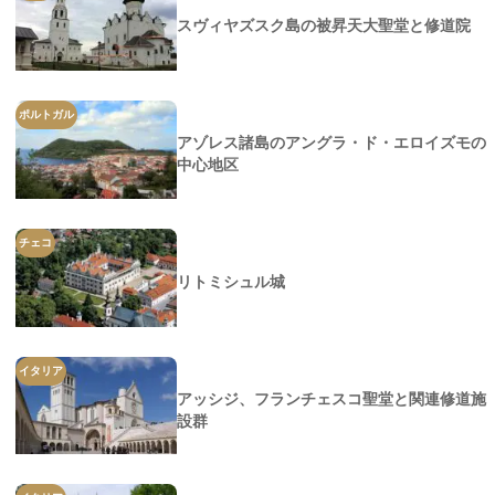
スヴィヤズスク島の被昇天大聖堂と修道院
ポルトガル
アゾレス諸島のアングラ・ド・エロイズモの
中心地区
チェコ
リトミシュル城
イタリア
アッシジ、フランチェスコ聖堂と関連修道施
設群