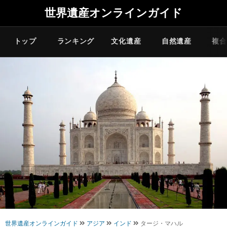
世界遺産オンラインガイド
トップ
ランキング
文化遺産
自然遺産
複合
世界遺産オンラインガイド
アジア
インド
タージ・マハル