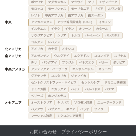
ボツワナ
マダガスカル
マラウイ
マリ
モザンビーク
モロッコ
モーリシャス
モーリタニア
リビア
ルワンダ
レソト
中央アフリカ
南アフリカ
南スーダン
中東
アフガニスタン
アラブ首長国連邦（UAE）
イエメン
イスラエル
イラク
イラン
オマーン
カタール
サウジアラビア
シリア
トルコ
バーレーン
パレスチナ
ヨルダン
レバノン
北アメリカ
アメリカ
カナダ
メキシコ
南アメリカ
アルゼンチン
ウルグアイ
エクアドル
コロンビア
スリナム
チリ
パラグアイ
ブラジル
ベネズエラ
ペルー
ボリビア
中央アメリカ
アンティグア・バーブーダ
エルサルバドル
キューバ
グアテマラ
コスタリカ
ジャマイカ
セントクリストファー・ネイビス
セントルシア
ドミニカ共和国
ドミニカ国
ニカラグア
ハイチ
バルバドス
パナマ
ベリーズ
ホンジュラス
オセアニア
オーストラリア
キリバス
ソロモン諸島
ニュージーランド
バヌアツ
パプアニューギニア
パラオ
フィジー
マーシャル諸島
ミクロネシア連邦
お問い合わせ
｜
プライバシーポリシー