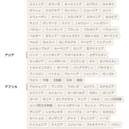
エストニア
オランダ
オーストリア
キプロス
キルギス
ギリシャ
クロアチア
サンマリノ
ジョージア
スイス
スウェーデン
スペイン
スロバキア
スロベニア
セルビア
チェコ
デンマーク
ドイツ
ノルウェー
ハンガリー
バチカン
フィンランド
フランス
ブルガリア
ベラルーシ
ベルギー
ボスニア・ヘルツェゴビナ
ポルトガル
ポーランド
マルタ
モルドバ
モンテネグロ
ラトビア
リトアニア
ルクセンブルク
ルーマニア
ロシア
北マケドニア
アジア
インド
インドネシア
ウズベキスタン
カザフスタン
カンボジア
シンガポール
スリランカ
タイ
タジキスタン
トルクメニスタン
ネパール
バングラデシュ
パキスタン
フィリピン
ベトナム
マレーシア
ミャンマー
モンゴル
ラオス
中国
北朝鮮
日本
韓国
アフリカ
アルジェリア
アンゴラ
ウガンダ
エジプト
エチオピア
エリトリア
カメルーン
カーボベルデ
ガボン
ガンビア
ガーナ
ギニア
ギニアビサウ
ケニア
コモロ
コンゴ共和国
コンゴ民主共和国
コートジボワール
サントメ・プリンシペ
ザンビア
シエラレオネ
ジンバブエ
スーダン
セネガル
セーシェル
タンザニア
チャド
チュニジア
トーゴ
ナイジェリア
ナミビア
ニジェール
ブルキナファソ
ベナン