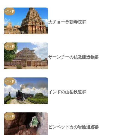
インド
大チョーラ朝寺院群
インド
サーンチーの仏教建造物群
インド
インドの山岳鉄道群
インド
ビンベットカの岩陰遺跡群