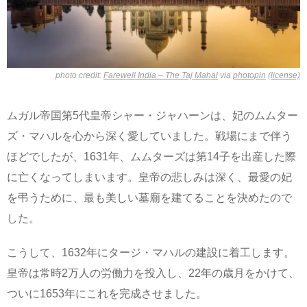
photo credit:
Farewell India – The Taj Mahal
via
photopin
(license)
ムガル帝国第5代皇帝シャー・ジャハーンは、妃のムムター
ズ・マハルを心から深く愛していました。戦場にまで伴う
ほどでしたが、1631年、ムムターズは第14子を出産した際
に亡くなってしまいます。皇帝の悲しみは深く、最愛の妃
を弔うために、最も美しい墓廟を建てることを決めたので
した。
こうして、1632年にタージ・マハルの建設に着工します。
皇帝は常時2万人の労働力を投入し、22年の歳月をかけて、
ついに1653年にこれを完成させました。