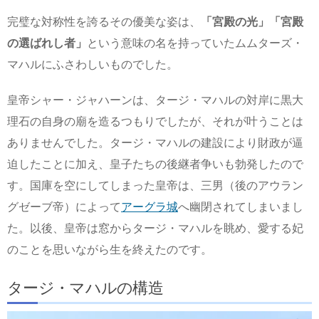
完璧な対称性を誇るその優美な姿は、
「宮殿の光」
「宮殿
の選ばれし者」
という意味の名を持っていたムムターズ・
マハルにふさわしいものでした。
皇帝シャー・ジャハーンは、タージ・マハルの対岸に黒大
理石の自身の廟を造るつもりでしたが、それが叶うことは
ありませんでした。タージ・マハルの建設により財政が逼
迫したことに加え、皇子たちの後継者争いも勃発したので
す。国庫を空にしてしまった皇帝は、三男（後のアウラン
グゼーブ帝）によって
アーグラ城
へ幽閉されてしまいまし
た。以後、皇帝は窓からタージ・マハルを眺め、愛する妃
のことを思いながら生を終えたのです。
タージ・マハルの構造