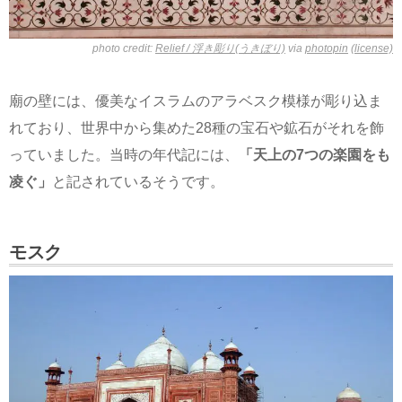
photo credit:
Relief / 浮き彫り(うきぼり)
via
photopin
(license)
廟の壁には、優美なイスラムのアラベスク模様が彫り込ま
れており、世界中から集めた28種の宝石や鉱石がそれを飾
っていました。当時の年代記には、
「天上の7つの楽園をも
凌ぐ」
と記されているそうです。
モスク