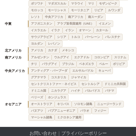
ボツワナ
マダガスカル
マラウイ
マリ
モザンビーク
モロッコ
モーリシャス
モーリタニア
リビア
ルワンダ
レソト
中央アフリカ
南アフリカ
南スーダン
中東
アフガニスタン
アラブ首長国連邦（UAE）
イエメン
イスラエル
イラク
イラン
オマーン
カタール
サウジアラビア
シリア
トルコ
バーレーン
パレスチナ
ヨルダン
レバノン
北アメリカ
アメリカ
カナダ
メキシコ
南アメリカ
アルゼンチン
ウルグアイ
エクアドル
コロンビア
スリナム
チリ
パラグアイ
ブラジル
ベネズエラ
ペルー
ボリビア
中央アメリカ
アンティグア・バーブーダ
エルサルバドル
キューバ
グアテマラ
コスタリカ
ジャマイカ
セントクリストファー・ネイビス
セントルシア
ドミニカ共和国
ドミニカ国
ニカラグア
ハイチ
バルバドス
パナマ
ベリーズ
ホンジュラス
オセアニア
オーストラリア
キリバス
ソロモン諸島
ニュージーランド
バヌアツ
パプアニューギニア
パラオ
フィジー
マーシャル諸島
ミクロネシア連邦
お問い合わせ
｜
プライバシーポリシー