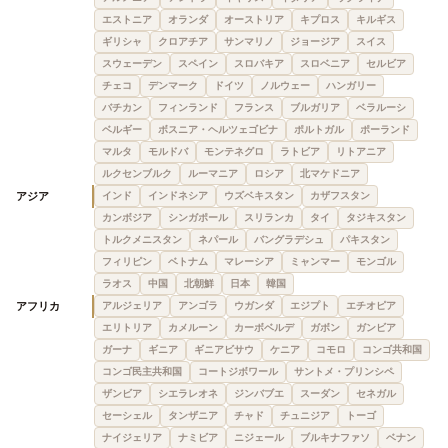
エストニア
オランダ
オーストリア
キプロス
キルギス
ギリシャ
クロアチア
サンマリノ
ジョージア
スイス
スウェーデン
スペイン
スロバキア
スロベニア
セルビア
チェコ
デンマーク
ドイツ
ノルウェー
ハンガリー
バチカン
フィンランド
フランス
ブルガリア
ベラルーシ
ベルギー
ボスニア・ヘルツェゴビナ
ポルトガル
ポーランド
マルタ
モルドバ
モンテネグロ
ラトビア
リトアニア
ルクセンブルク
ルーマニア
ロシア
北マケドニア
アジア
インド
インドネシア
ウズベキスタン
カザフスタン
カンボジア
シンガポール
スリランカ
タイ
タジキスタン
トルクメニスタン
ネパール
バングラデシュ
パキスタン
フィリピン
ベトナム
マレーシア
ミャンマー
モンゴル
ラオス
中国
北朝鮮
日本
韓国
アフリカ
アルジェリア
アンゴラ
ウガンダ
エジプト
エチオピア
エリトリア
カメルーン
カーボベルデ
ガボン
ガンビア
ガーナ
ギニア
ギニアビサウ
ケニア
コモロ
コンゴ共和国
コンゴ民主共和国
コートジボワール
サントメ・プリンシペ
ザンビア
シエラレオネ
ジンバブエ
スーダン
セネガル
セーシェル
タンザニア
チャド
チュニジア
トーゴ
ナイジェリア
ナミビア
ニジェール
ブルキナファソ
ベナン