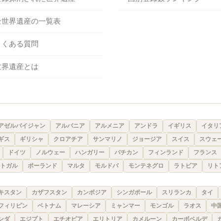
全世界遺産の一覧表
よくある質問
世界遺産とは
アゼルバイジャン
アルバニア
アルメニア
アンドラ
イギリス
イタリ
ギス
ギリシャ
クロアチア
サンマリノ
ジョージア
スイス
スウェ
ドイツ
ノルウェー
ハンガリー
バチカン
フィンランド
フランス
トガル
ポーランド
マルタ
モルドバ
モンテネグロ
ラトビア
リト
キスタン
カザフスタン
カンボジア
シンガポール
スリランカ
タイ
フィリピン
ベトナム
マレーシア
ミャンマー
モンゴル
ラオス
中
ンダ
エジプト
エチオピア
エリトリア
カメルーン
カーボベルデ