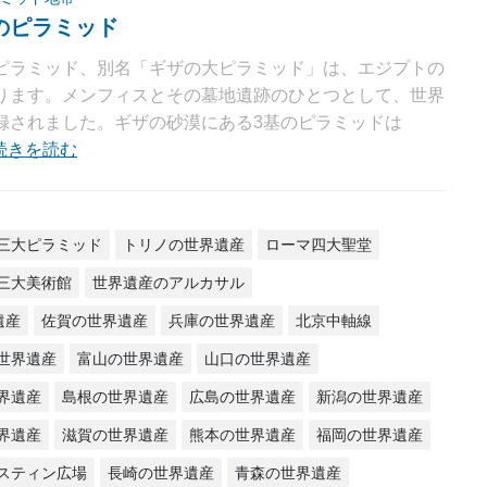
のピラミッド
ピラミッド、別名「ギザの大ピラミッド」は、エジプトの
ります。メンフィスとその墓地遺跡のひとつとして、世界
録されました。ギザの砂漠にある3基のピラミッドは
続きを読む
三大ピラミッド
トリノの世界遺産
ローマ四大聖堂
三大美術館
世界遺産のアルカサル
遺産
佐賀の世界遺産
兵庫の世界遺産
北京中軸線
世界遺産
富山の世界遺産
山口の世界遺産
界遺産
島根の世界遺産
広島の世界遺産
新潟の世界遺産
界遺産
滋賀の世界遺産
熊本の世界遺産
福岡の世界遺産
スティン広場
長崎の世界遺産
青森の世界遺産