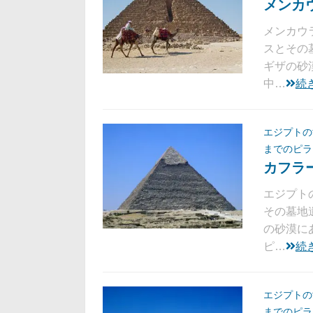
メンカ
メンカウ
スとその
ギザの砂
中…
続
エジプトの
までのピラ
カフラ
エジプト
その墓地
の砂漠に
ピ…
続
エジプトの
までのピラ