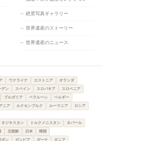
絶景写真ギャラリー
世界遺産のストーリー
世界遺産のニュース
ア
ウクライナ
エストニア
オランダ
ーデン
スペイン
スロバキア
スロベニア
ブルガリア
ベラルーシ
ベルギー
アニア
ルクセンブルク
ルーマニア
ロシア
タジキスタン
トルクメニスタン
ネパール
国
北朝鮮
日本
韓国
ガボン
ガンビア
ガーナ
ギニア