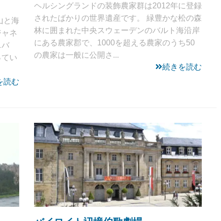
ヘルシングランドの装飾農家群は2012年に登録
されたばかりの世界遺産です。 緑豊かな松の森
山と海
林に囲まれた中央スウェーデンのバルト海沿岸
ジャネ
にある農家郡で、1000を超える農家のうち50
ニバ
の農家は一般に公開さ...
ってい
続きを読む
を読む