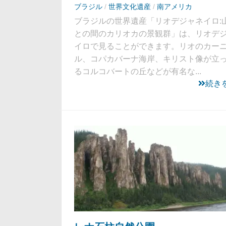
ブラジル
/
世界文化遺産
/
南アメリカ
ブラジルの世界遺産「リオデジャネイロ:
との間のカリオカの景観群」は、リオデ
イロで見ることができます。リオのカー
ル、コパカバーナ海岸、キリスト像が立
るコルコバートの丘などが有名な...
続き