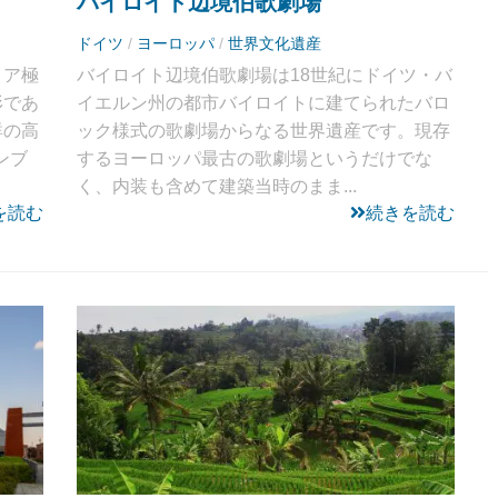
バイロイト辺境伯歌劇場
ドイツ
/
ヨーロッパ
/
世界文化遺産
リア極
バイロイト辺境伯歌劇場は18世紀にドイツ・バ
形であ
イエルン州の都市バイロイトに建てられたバロ
群の高
ック様式の歌劇場からなる世界遺産です。現存
ンブ
するヨーロッパ最古の歌劇場というだけでな
く、内装も含めて建築当時のまま...
を読む
続きを読む