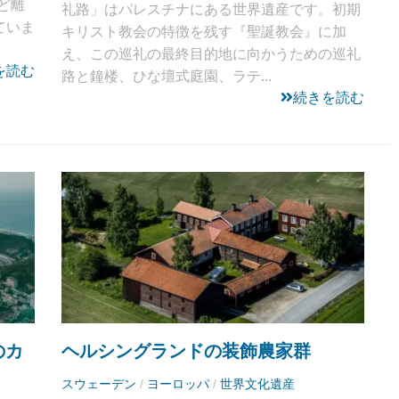
ど離
礼路」はパレスチナにある世界遺産です。初期
ていま
キリスト教会の特徴を残す『聖誕教会』に加
え、この巡礼の最終目的地に向かうための巡礼
を読む
路と鐘楼、ひな壇式庭園、ラテ...
続きを読む
のカ
ヘルシングランドの装飾農家群
スウェーデン
/
ヨーロッパ
/
世界文化遺産