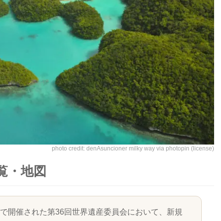
photo credit: denAsuncioner
milky way
via
photopin
(license)
一覧・地図
クで開催された第36回世界遺産委員会において、新規