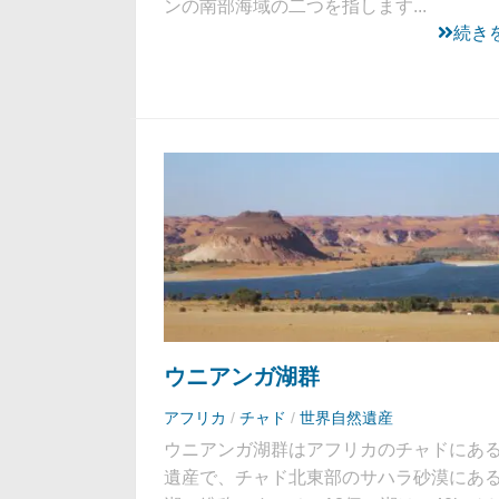
ンの南部海域の二つを指します...
続き
ウニアンガ湖群
アフリカ
/
チャド
/
世界自然遺産
ウニアンガ湖群はアフリカのチャドにあ
遺産で、チャド北東部のサハラ砂漠にある