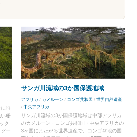
。
サンガ川流域の3か国保護地域
アフリカ
/
カメルーン
/
コンゴ共和国
/
世界自然遺産
/
中央アフリカ
オに唯
サンガ川流域の3か国保護地域は中部アフリカ
浅い珊
のカメルーン・コンゴ共和国・中央アフリカの
ック
3ヶ国にまたがる世界遺産で、コンゴ盆地の国
ラグー