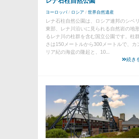
レナ石柱自然公園
ヨーロッパ
/
ロシア
/
世界自然遺産
レナ石柱自然公園は、ロシア連邦のシベ
東部、レナ川沿いに見られる自然岩の地
るレナ川の柱群を含む国立公園です。柱
さは150メートルから300メートルで、カ
リア紀の海盆の隆起と、10...
続き