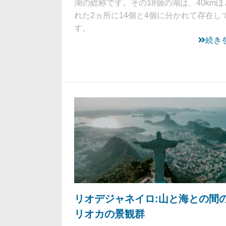
湖の総称です。その18個の湖は、40kmほ
れた2ヵ所に14個と4個に分かれて存在し
す。
続き
リオデジャネイロ:山と海との間
リオカの景観群