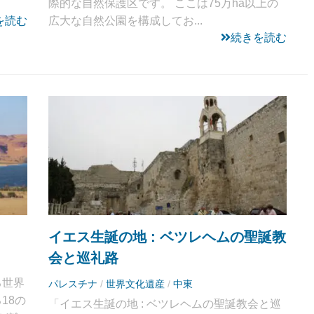
際的な自然保護区です。 ここは75万ha以上の
を読む
広大な自然公園を構成してお...
続きを読む
イエス生誕の地 : ベツレヘムの聖誕教
会と巡礼路
る世界
パレスチナ
/
世界文化遺産
/
中東
18の
「イエス生誕の地 : ベツレヘムの聖誕教会と巡