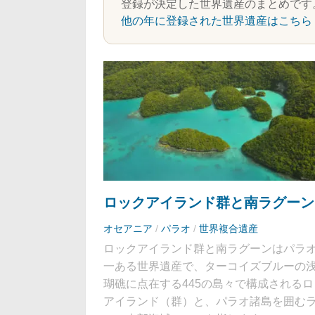
登録が決定した世界遺産のまとめです
他の年に登録された世界遺産はこちら
ロックアイランド群と南ラグーン
オセアニア
/
パラオ
/
世界複合遺産
ロックアイランド群と南ラグーンはパラ
一ある世界遺産で、ターコイズブルーの
瑚礁に点在する445の島々で構成されるロ
アイランド（群）と、パラオ諸島を囲む