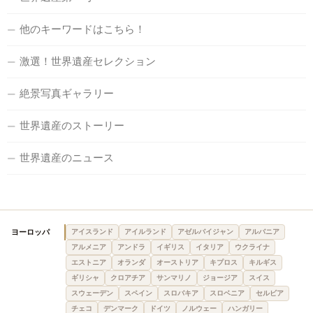
他のキーワードはこちら！
激選！世界遺産セレクション
絶景写真ギャラリー
世界遺産のストーリー
世界遺産のニュース
ヨーロッパ
アイスランド
アイルランド
アゼルバイジャン
アルバニア
アルメニア
アンドラ
イギリス
イタリア
ウクライナ
エストニア
オランダ
オーストリア
キプロス
キルギス
ギリシャ
クロアチア
サンマリノ
ジョージア
スイス
スウェーデン
スペイン
スロバキア
スロベニア
セルビア
チェコ
デンマーク
ドイツ
ノルウェー
ハンガリー