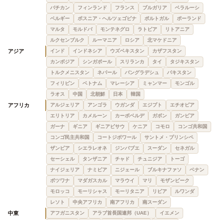
バチカン
フィンランド
フランス
ブルガリア
ベラルーシ
ベルギー
ボスニア・ヘルツェゴビナ
ポルトガル
ポーランド
マルタ
モルドバ
モンテネグロ
ラトビア
リトアニア
ルクセンブルク
ルーマニア
ロシア
北マケドニア
アジア
インド
インドネシア
ウズベキスタン
カザフスタン
カンボジア
シンガポール
スリランカ
タイ
タジキスタン
トルクメニスタン
ネパール
バングラデシュ
パキスタン
フィリピン
ベトナム
マレーシア
ミャンマー
モンゴル
ラオス
中国
北朝鮮
日本
韓国
アフリカ
アルジェリア
アンゴラ
ウガンダ
エジプト
エチオピア
エリトリア
カメルーン
カーボベルデ
ガボン
ガンビア
ガーナ
ギニア
ギニアビサウ
ケニア
コモロ
コンゴ共和国
コンゴ民主共和国
コートジボワール
サントメ・プリンシペ
ザンビア
シエラレオネ
ジンバブエ
スーダン
セネガル
セーシェル
タンザニア
チャド
チュニジア
トーゴ
ナイジェリア
ナミビア
ニジェール
ブルキナファソ
ベナン
ボツワナ
マダガスカル
マラウイ
マリ
モザンビーク
モロッコ
モーリシャス
モーリタニア
リビア
ルワンダ
レソト
中央アフリカ
南アフリカ
南スーダン
中東
アフガニスタン
アラブ首長国連邦（UAE）
イエメン