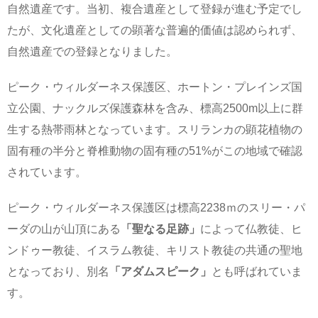
自然遺産です。当初、複合遺産として登録が進む予定でし
たが、文化遺産としての顕著な普遍的価値は認められず、
自然遺産での登録となりました。
ピーク・ウィルダーネス保護区、ホートン・プレインズ国
立公園、ナックルズ保護森林を含み、標高2500m以上に群
生する熱帯雨林となっています。スリランカの顕花植物の
固有種の半分と脊椎動物の固有種の51%がこの地域で確認
されています。
ピーク・ウィルダーネス保護区は標高2238ｍのスリー・パ
ーダの山が山頂にある
「聖なる足跡」
によって仏教徒、ヒ
ンドゥー教徒、イスラム教徒、キリスト教徒の共通の聖地
となっており、別名
「アダムスピーク」
とも呼ばれていま
す。