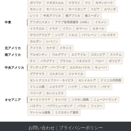
ボツワナ
マダガスカル
マラウイ
マリ
モザンビーク
モロッコ
モーリシャス
モーリタニア
リビア
ルワンダ
レソト
中央アフリカ
南アフリカ
南スーダン
中東
アフガニスタン
アラブ首長国連邦（UAE）
イエメン
イスラエル
イラク
イラン
オマーン
カタール
サウジアラビア
シリア
トルコ
バーレーン
パレスチナ
ヨルダン
レバノン
北アメリカ
アメリカ
カナダ
メキシコ
南アメリカ
アルゼンチン
ウルグアイ
エクアドル
コロンビア
スリナム
チリ
パラグアイ
ブラジル
ベネズエラ
ペルー
ボリビア
中央アメリカ
アンティグア・バーブーダ
エルサルバドル
キューバ
グアテマラ
コスタリカ
ジャマイカ
セントクリストファー・ネイビス
セントルシア
ドミニカ共和国
ドミニカ国
ニカラグア
ハイチ
バルバドス
パナマ
ベリーズ
ホンジュラス
オセアニア
オーストラリア
キリバス
ソロモン諸島
ニュージーランド
バヌアツ
パプアニューギニア
パラオ
フィジー
マーシャル諸島
ミクロネシア連邦
お問い合わせ
｜
プライバシーポリシー