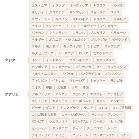
エストニア
オランダ
オーストリア
キプロス
キルギス
ギリシャ
クロアチア
サンマリノ
ジョージア
スイス
スウェーデン
スペイン
スロバキア
スロベニア
セルビア
チェコ
デンマーク
ドイツ
ノルウェー
ハンガリー
バチカン
フィンランド
フランス
ブルガリア
ベラルーシ
ベルギー
ボスニア・ヘルツェゴビナ
ポルトガル
ポーランド
マルタ
モルドバ
モンテネグロ
ラトビア
リトアニア
ルクセンブルク
ルーマニア
ロシア
北マケドニア
アジア
インド
インドネシア
ウズベキスタン
カザフスタン
カンボジア
シンガポール
スリランカ
タイ
タジキスタン
トルクメニスタン
ネパール
バングラデシュ
パキスタン
フィリピン
ベトナム
マレーシア
ミャンマー
モンゴル
ラオス
中国
北朝鮮
日本
韓国
アフリカ
アルジェリア
アンゴラ
ウガンダ
エジプト
エチオピア
エリトリア
カメルーン
カーボベルデ
ガボン
ガンビア
ガーナ
ギニア
ギニアビサウ
ケニア
コモロ
コンゴ共和国
コンゴ民主共和国
コートジボワール
サントメ・プリンシペ
ザンビア
シエラレオネ
ジンバブエ
スーダン
セネガル
セーシェル
タンザニア
チャド
チュニジア
トーゴ
ナイジェリア
ナミビア
ニジェール
ブルキナファソ
ベナン