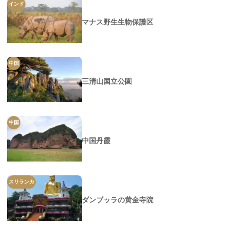
インド
マナス野生生物保護区
中国
三清山国立公園
中国
中国丹霞
スリランカ
ダンブッラの黄金寺院