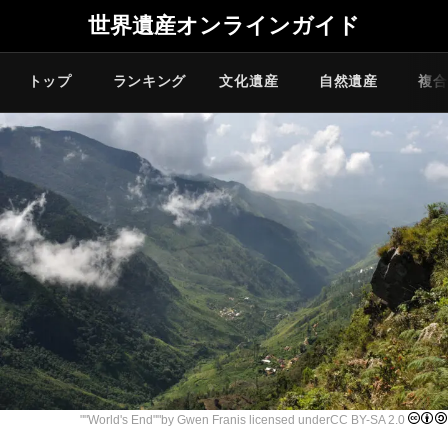
世界遺産オンラインガイド
トップ
ランキング
文化遺産
自然遺産
複合
""
World's End
""by
Gwen Fran
is licensed under
CC BY-SA 2.0