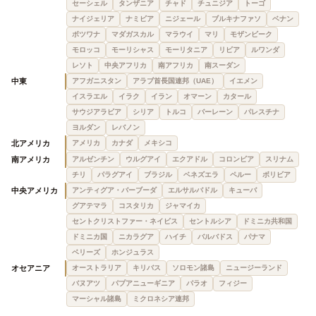
セーシェル
タンザニア
チャド
チュニジア
トーゴ
ナイジェリア
ナミビア
ニジェール
ブルキナファソ
ベナン
ボツワナ
マダガスカル
マラウイ
マリ
モザンビーク
モロッコ
モーリシャス
モーリタニア
リビア
ルワンダ
レソト
中央アフリカ
南アフリカ
南スーダン
中東
アフガニスタン
アラブ首長国連邦（UAE）
イエメン
イスラエル
イラク
イラン
オマーン
カタール
サウジアラビア
シリア
トルコ
バーレーン
パレスチナ
ヨルダン
レバノン
北アメリカ
アメリカ
カナダ
メキシコ
南アメリカ
アルゼンチン
ウルグアイ
エクアドル
コロンビア
スリナム
チリ
パラグアイ
ブラジル
ベネズエラ
ペルー
ボリビア
中央アメリカ
アンティグア・バーブーダ
エルサルバドル
キューバ
グアテマラ
コスタリカ
ジャマイカ
セントクリストファー・ネイビス
セントルシア
ドミニカ共和国
ドミニカ国
ニカラグア
ハイチ
バルバドス
パナマ
ベリーズ
ホンジュラス
オセアニア
オーストラリア
キリバス
ソロモン諸島
ニュージーランド
バヌアツ
パプアニューギニア
パラオ
フィジー
マーシャル諸島
ミクロネシア連邦