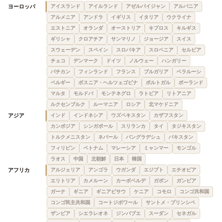
ヨーロッパ
アイスランド
アイルランド
アゼルバイジャン
アルバニア
アルメニア
アンドラ
イギリス
イタリア
ウクライナ
エストニア
オランダ
オーストリア
キプロス
キルギス
ギリシャ
クロアチア
サンマリノ
ジョージア
スイス
スウェーデン
スペイン
スロバキア
スロベニア
セルビア
チェコ
デンマーク
ドイツ
ノルウェー
ハンガリー
バチカン
フィンランド
フランス
ブルガリア
ベラルーシ
ベルギー
ボスニア・ヘルツェゴビナ
ポルトガル
ポーランド
マルタ
モルドバ
モンテネグロ
ラトビア
リトアニア
ルクセンブルク
ルーマニア
ロシア
北マケドニア
アジア
インド
インドネシア
ウズベキスタン
カザフスタン
カンボジア
シンガポール
スリランカ
タイ
タジキスタン
トルクメニスタン
ネパール
バングラデシュ
パキスタン
フィリピン
ベトナム
マレーシア
ミャンマー
モンゴル
ラオス
中国
北朝鮮
日本
韓国
アフリカ
アルジェリア
アンゴラ
ウガンダ
エジプト
エチオピア
エリトリア
カメルーン
カーボベルデ
ガボン
ガンビア
ガーナ
ギニア
ギニアビサウ
ケニア
コモロ
コンゴ共和国
コンゴ民主共和国
コートジボワール
サントメ・プリンシペ
ザンビア
シエラレオネ
ジンバブエ
スーダン
セネガル