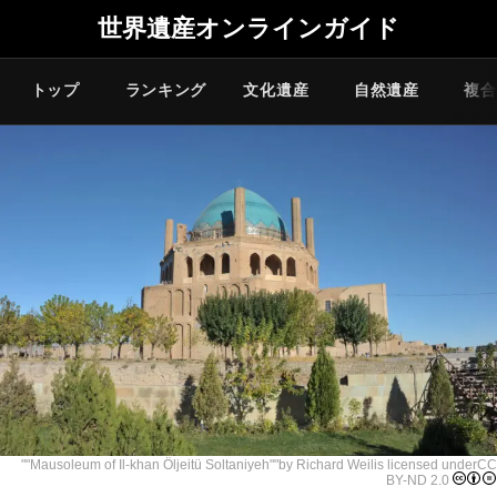
世界遺産オンラインガイド
トップ
ランキング
文化遺産
自然遺産
複合
""
Mausoleum of Il-khan Öljeitü Soltaniyeh
""by
Richard Weil
is licensed under
CC
BY-ND 2.0