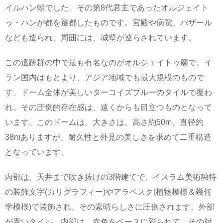
イルハン朝でした。その第8代君主であったオルジェイト
ゥ・ハンが都を遷都したものです。宮殿や病院、バザール
なども造られ、周囲には、城壁が巡らされています。
この遺跡群の中で最も有名なのがオルジェイトゥ廟で、イ
ラン国内はもとより、アジア地域でも最大規模のもので
す。ドーム全体が美しいターコイズブルーのタイルで覆わ
れ、その圧倒的存在感は、遠くからも目立つものとなって
います。このドームは、大きさは、高さ約50m、直径約
38mありますが、耐久性と外見の美しさを求めて二重構造
となっています。
内部は、天井まで吹き抜けの3階建てで、イスラム美術独特
の装飾文字(カリグラフィー)やアラベスク(植物模様＆幾何
学模様)で装飾され、その素晴らしさに圧倒されます。外部
が青いタイル、内部は、赤色をベースに彩られて、その対