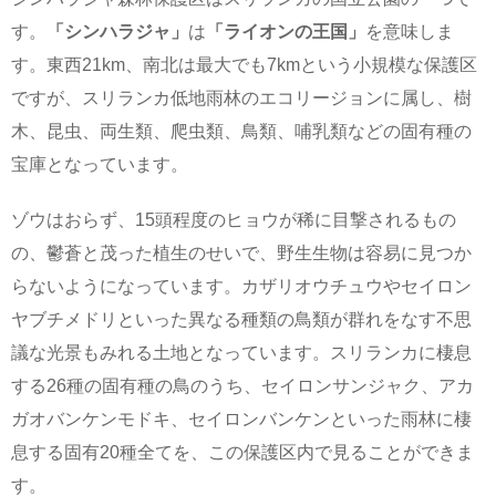
す。
「シンハラジャ」
は
「ライオンの王国」
を意味しま
す。東西21km、南北は最大でも7kmという小規模な保護区
ですが、スリランカ低地雨林のエコリージョンに属し、樹
木、昆虫、両生類、爬虫類、鳥類、哺乳類などの固有種の
宝庫となっています。
ゾウはおらず、15頭程度のヒョウが稀に目撃されるもの
の、鬱蒼と茂った植生のせいで、野生生物は容易に見つか
らないようになっています。カザリオウチュウやセイロン
ヤブチメドリといった異なる種類の鳥類が群れをなす不思
議な光景もみれる土地となっています。スリランカに棲息
する26種の固有種の鳥のうち、セイロンサンジャク、アカ
ガオバンケンモドキ、セイロンバンケンといった雨林に棲
息する固有20種全てを、この保護区内で見ることができま
す。