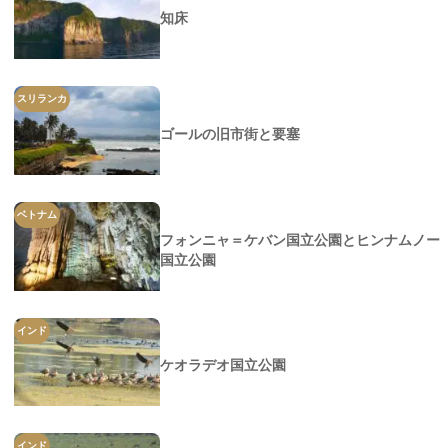
知床
スリランカ
ゴールの旧市街と要塞
ベトナム
フォンニャ＝ケバン国立公園とヒンナムノー
国立公園
インド
ケオラデオ国立公園
インド