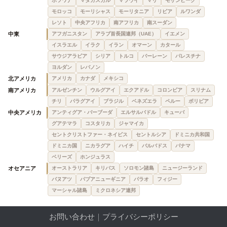
ボツワナ
マダガスカル
マラウイ
マリ
モザンビーク
モロッコ
モーリシャス
モーリタニア
リビア
ルワンダ
レソト
中央アフリカ
南アフリカ
南スーダン
中東
アフガニスタン
アラブ首長国連邦（UAE）
イエメン
イスラエル
イラク
イラン
オマーン
カタール
サウジアラビア
シリア
トルコ
バーレーン
パレスチナ
ヨルダン
レバノン
北アメリカ
アメリカ
カナダ
メキシコ
南アメリカ
アルゼンチン
ウルグアイ
エクアドル
コロンビア
スリナム
チリ
パラグアイ
ブラジル
ベネズエラ
ペルー
ボリビア
中央アメリカ
アンティグア・バーブーダ
エルサルバドル
キューバ
グアテマラ
コスタリカ
ジャマイカ
セントクリストファー・ネイビス
セントルシア
ドミニカ共和国
ドミニカ国
ニカラグア
ハイチ
バルバドス
パナマ
ベリーズ
ホンジュラス
オセアニア
オーストラリア
キリバス
ソロモン諸島
ニュージーランド
バヌアツ
パプアニューギニア
パラオ
フィジー
マーシャル諸島
ミクロネシア連邦
お問い合わせ
｜
プライバシーポリシー