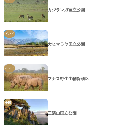
カジランガ国立公園
インド
大ヒマラヤ国立公園
インド
マナス野生生物保護区
中国
三清山国立公園