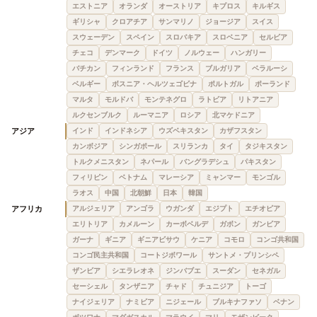
エストニア
オランダ
オーストリア
キプロス
キルギス
ギリシャ
クロアチア
サンマリノ
ジョージア
スイス
スウェーデン
スペイン
スロバキア
スロベニア
セルビア
チェコ
デンマーク
ドイツ
ノルウェー
ハンガリー
バチカン
フィンランド
フランス
ブルガリア
ベラルーシ
ベルギー
ボスニア・ヘルツェゴビナ
ポルトガル
ポーランド
マルタ
モルドバ
モンテネグロ
ラトビア
リトアニア
ルクセンブルク
ルーマニア
ロシア
北マケドニア
アジア
インド
インドネシア
ウズベキスタン
カザフスタン
カンボジア
シンガポール
スリランカ
タイ
タジキスタン
トルクメニスタン
ネパール
バングラデシュ
パキスタン
フィリピン
ベトナム
マレーシア
ミャンマー
モンゴル
ラオス
中国
北朝鮮
日本
韓国
アフリカ
アルジェリア
アンゴラ
ウガンダ
エジプト
エチオピア
エリトリア
カメルーン
カーボベルデ
ガボン
ガンビア
ガーナ
ギニア
ギニアビサウ
ケニア
コモロ
コンゴ共和国
コンゴ民主共和国
コートジボワール
サントメ・プリンシペ
ザンビア
シエラレオネ
ジンバブエ
スーダン
セネガル
セーシェル
タンザニア
チャド
チュニジア
トーゴ
ナイジェリア
ナミビア
ニジェール
ブルキナファソ
ベナン