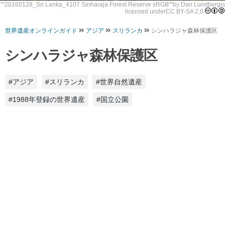
""
20160128_Sri Lanka_4107 Sinharaja Forest Reserve sRGB
""by
Dan Lundberg
is
licensed under
CC BY-SA 2.0
世界遺産オンラインガイド
アジア
スリランカ
シンハラジャ森林保護区
シンハラジャ森林保護区
#アジア
#スリランカ
#世界自然遺産
#1988年登録の世界遺産
#国立公園