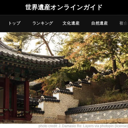
世界遺産オンラインガイド
トップ
ランキング
文化遺産
自然遺産
複合
photo credit: J. Damasio
Re: Layers
via
photopin
(license)