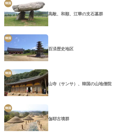
韓国
高敞、和順、江華の支石墓群
韓国
百済歴史地区
韓国
山寺（サンサ）、韓国の山地僧院
韓国
伽耶古墳群