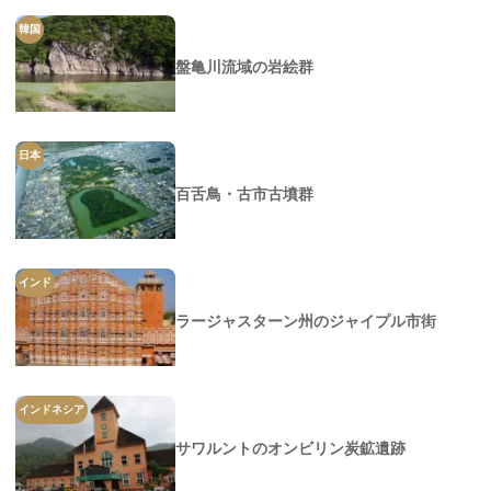
韓国
盤亀川流域の岩絵群
日本
百舌鳥・古市古墳群
インド
ラージャスターン州のジャイプル市街
インドネシア
サワルントのオンビリン炭鉱遺跡