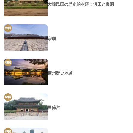
大韓民国の歴史的村落：河回と良洞
韓国
宗廟
韓国
慶州歴史地域
韓国
昌徳宮
韓国