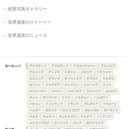
絶景写真ギャラリー
世界遺産のストーリー
世界遺産のニュース
ヨーロッパ
アイスランド
アイルランド
アゼルバイジャン
アルバニア
アルメニア
アンドラ
イギリス
イタリア
ウクライナ
エストニア
オランダ
オーストリア
キプロス
キルギス
ギリシャ
クロアチア
サンマリノ
ジョージア
スイス
スウェーデン
スペイン
スロバキア
スロベニア
セルビア
チェコ
デンマーク
ドイツ
ノルウェー
ハンガリー
バチカン
フィンランド
フランス
ブルガリア
ベラルーシ
ベルギー
ボスニア・ヘルツェゴビナ
ポルトガル
ポーランド
マルタ
モルドバ
モンテネグロ
ラトビア
リトアニア
ルクセンブルク
ルーマニア
ロシア
北マケドニア