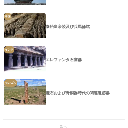
中国
秦始皇帝陵及び兵馬俑坑
インド
エレファンタ石窟群
モンゴル
鹿石および青銅器時代の関連遺跡群
次へ