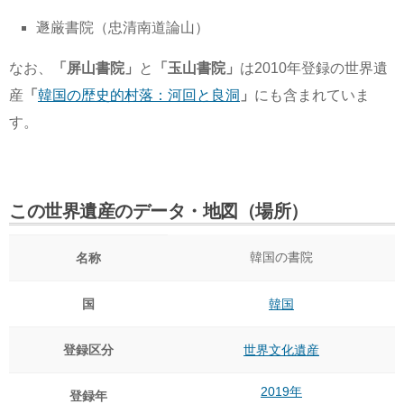
遯厳書院（忠清南道論山）
なお、
「屏山書院」
と
「玉山書院」
は2010年登録の世界遺
産
「
韓国の歴史的村落：河回と良洞
」
にも含まれていま
す。
この世界遺産のデータ・地図（場所）
韓国の書院
名称
国
韓国
登録区分
世界文化遺産
2019年
登録年