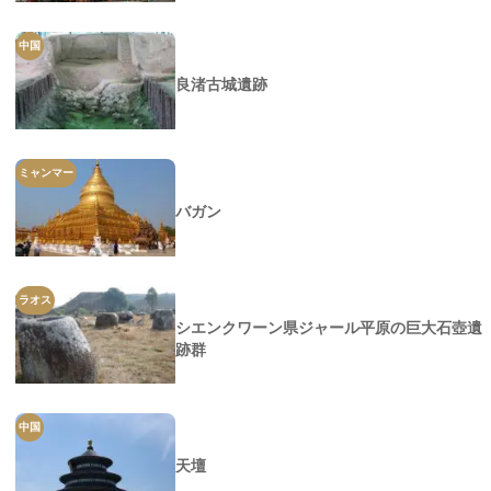
中国
良渚古城遺跡
ミャンマー
バガン
ラオス
シエンクワーン県ジャール平原の巨大石壺遺
跡群
中国
天壇