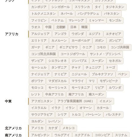
アジア
インド
インドネシア
ウズベキスタン
カザフスタン
カンボジア
シンガポール
スリランカ
タイ
タジキスタン
トルクメニスタン
ネパール
バングラデシュ
パキスタン
フィリピン
ベトナム
マレーシア
ミャンマー
モンゴル
ラオス
中国
北朝鮮
日本
韓国
アフリカ
アルジェリア
アンゴラ
ウガンダ
エジプト
エチオピア
エリトリア
カメルーン
カーボベルデ
ガボン
ガンビア
ガーナ
ギニア
ギニアビサウ
ケニア
コモロ
コンゴ共和国
コンゴ民主共和国
コートジボワール
サントメ・プリンシペ
ザンビア
シエラレオネ
ジンバブエ
スーダン
セネガル
セーシェル
タンザニア
チャド
チュニジア
トーゴ
ナイジェリア
ナミビア
ニジェール
ブルキナファソ
ベナン
ボツワナ
マダガスカル
マラウイ
マリ
モザンビーク
モロッコ
モーリシャス
モーリタニア
リビア
ルワンダ
レソト
中央アフリカ
南アフリカ
南スーダン
中東
アフガニスタン
アラブ首長国連邦（UAE）
イエメン
イスラエル
イラク
イラン
オマーン
カタール
サウジアラビア
シリア
トルコ
バーレーン
パレスチナ
ヨルダン
レバノン
北アメリカ
アメリカ
カナダ
メキシコ
南アメリカ
アルゼンチン
ウルグアイ
エクアドル
コロンビア
スリナム