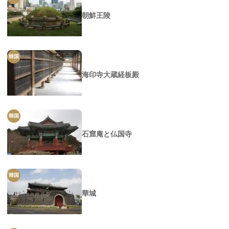
朝鮮王陵
韓国
海印寺大蔵経板殿
韓国
石窟庵と仏国寺
韓国
華城