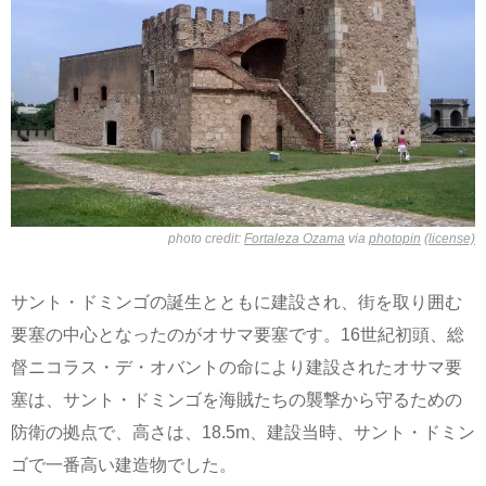
photo credit:
Fortaleza Ozama
via
photopin
(license)
サント・ドミンゴの誕生とともに建設され、街を取り囲む
要塞の中心となったのがオサマ要塞です。16世紀初頭、総
督ニコラス・デ・オバントの命により建設されたオサマ要
塞は、サント・ドミンゴを海賊たちの襲撃から守るための
防衛の拠点で、高さは、18.5m、建設当時、サント・ドミン
ゴで一番高い建造物でした。