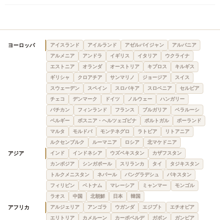
ヨーロッパ
アイスランド
アイルランド
アゼルバイジャン
アルバニア
アルメニア
アンドラ
イギリス
イタリア
ウクライナ
エストニア
オランダ
オーストリア
キプロス
キルギス
ギリシャ
クロアチア
サンマリノ
ジョージア
スイス
スウェーデン
スペイン
スロバキア
スロベニア
セルビア
チェコ
デンマーク
ドイツ
ノルウェー
ハンガリー
バチカン
フィンランド
フランス
ブルガリア
ベラルーシ
ベルギー
ボスニア・ヘルツェゴビナ
ポルトガル
ポーランド
マルタ
モルドバ
モンテネグロ
ラトビア
リトアニア
ルクセンブルク
ルーマニア
ロシア
北マケドニア
アジア
インド
インドネシア
ウズベキスタン
カザフスタン
カンボジア
シンガポール
スリランカ
タイ
タジキスタン
トルクメニスタン
ネパール
バングラデシュ
パキスタン
フィリピン
ベトナム
マレーシア
ミャンマー
モンゴル
ラオス
中国
北朝鮮
日本
韓国
アフリカ
アルジェリア
アンゴラ
ウガンダ
エジプト
エチオピア
エリトリア
カメルーン
カーボベルデ
ガボン
ガンビア