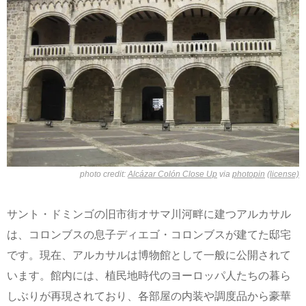
photo credit:
Alcázar Colón Close Up
via
photopin
(license)
サント・ドミンゴの旧市街オサマ川河畔に建つアルカサル
は、コロンブスの息子ディエゴ・コロンブスが建てた邸宅
です。現在、アルカサルは博物館として一般に公開されて
います。館内には、植民地時代のヨーロッパ人たちの暮ら
しぶりが再現されており、各部屋の内装や調度品から豪華