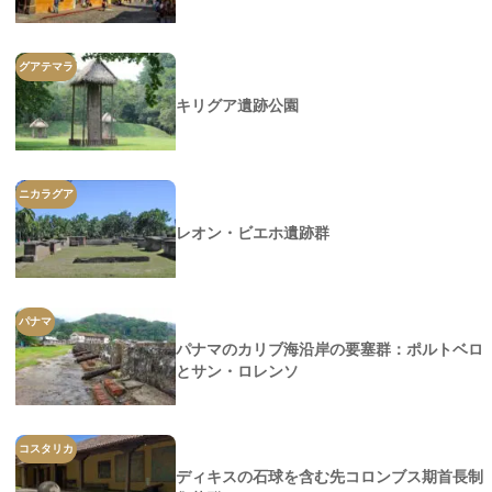
グアテマラ
キリグア遺跡公園
ニカラグア
レオン・ビエホ遺跡群
パナマ
パナマのカリブ海沿岸の要塞群：ポルトベロ
とサン・ロレンソ
コスタリカ
ディキスの石球を含む先コロンブス期首長制