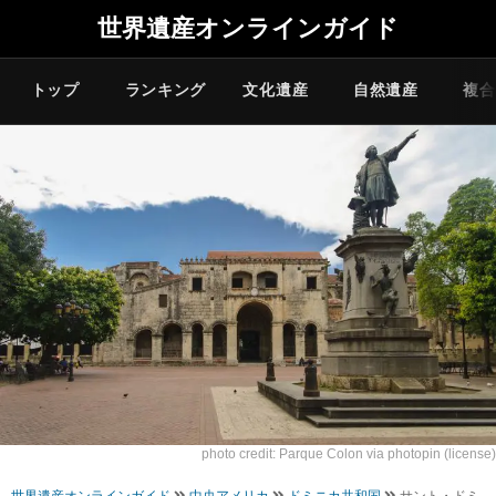
世界遺産オンラインガイド
トップ
ランキング
文化遺産
自然遺産
複合
photo credit:
Parque Colon
via
photopin
(license)