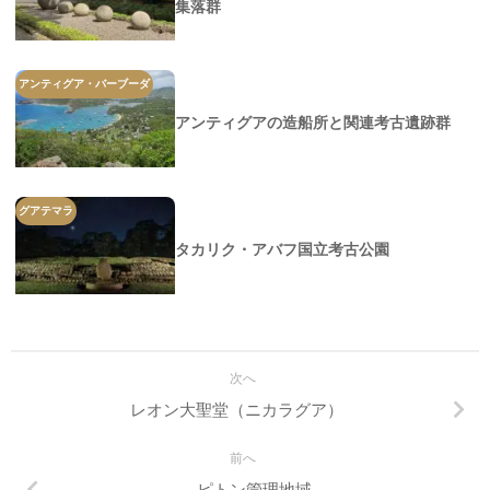
集落群
アンティグア・バーブーダ
アンティグアの造船所と関連考古遺跡群
グアテマラ
タカリク・アバフ国立考古公園
次へ
レオン大聖堂（ニカラグア）
前へ
ピトン管理地域