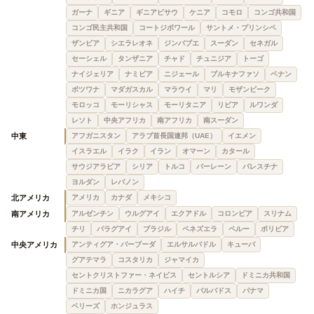
ガーナ
ギニア
ギニアビサウ
ケニア
コモロ
コンゴ共和国
コンゴ民主共和国
コートジボワール
サントメ・プリンシペ
ザンビア
シエラレオネ
ジンバブエ
スーダン
セネガル
セーシェル
タンザニア
チャド
チュニジア
トーゴ
ナイジェリア
ナミビア
ニジェール
ブルキナファソ
ベナン
ボツワナ
マダガスカル
マラウイ
マリ
モザンビーク
モロッコ
モーリシャス
モーリタニア
リビア
ルワンダ
レソト
中央アフリカ
南アフリカ
南スーダン
中東
アフガニスタン
アラブ首長国連邦（UAE）
イエメン
イスラエル
イラク
イラン
オマーン
カタール
サウジアラビア
シリア
トルコ
バーレーン
パレスチナ
ヨルダン
レバノン
北アメリカ
アメリカ
カナダ
メキシコ
南アメリカ
アルゼンチン
ウルグアイ
エクアドル
コロンビア
スリナム
チリ
パラグアイ
ブラジル
ベネズエラ
ペルー
ボリビア
中央アメリカ
アンティグア・バーブーダ
エルサルバドル
キューバ
グアテマラ
コスタリカ
ジャマイカ
セントクリストファー・ネイビス
セントルシア
ドミニカ共和国
ドミニカ国
ニカラグア
ハイチ
バルバドス
パナマ
ベリーズ
ホンジュラス