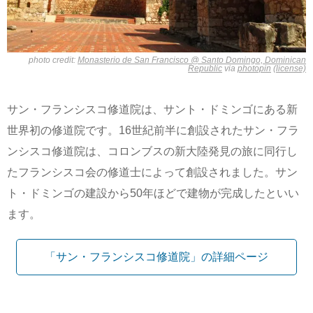
photo credit:
Monasterio de San Francisco @ Santo Domingo, Dominican
Republic
via
photopin
(license)
サン・フランシスコ修道院は、サント・ドミンゴにある新
世界初の修道院です。16世紀前半に創設されたサン・フラ
ンシスコ修道院は、コロンブスの新大陸発見の旅に同行し
たフランシスコ会の修道士によって創設されました。サン
ト・ドミンゴの建設から50年ほどで建物が完成したといい
ます。
「サン・フランシスコ修道院」の詳細ページ