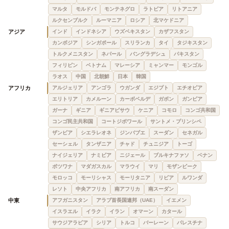
マルタ
モルドバ
モンテネグロ
ラトビア
リトアニア
ルクセンブルク
ルーマニア
ロシア
北マケドニア
アジア
インド
インドネシア
ウズベキスタン
カザフスタン
カンボジア
シンガポール
スリランカ
タイ
タジキスタン
トルクメニスタン
ネパール
バングラデシュ
パキスタン
フィリピン
ベトナム
マレーシア
ミャンマー
モンゴル
ラオス
中国
北朝鮮
日本
韓国
アフリカ
アルジェリア
アンゴラ
ウガンダ
エジプト
エチオピア
エリトリア
カメルーン
カーボベルデ
ガボン
ガンビア
ガーナ
ギニア
ギニアビサウ
ケニア
コモロ
コンゴ共和国
コンゴ民主共和国
コートジボワール
サントメ・プリンシペ
ザンビア
シエラレオネ
ジンバブエ
スーダン
セネガル
セーシェル
タンザニア
チャド
チュニジア
トーゴ
ナイジェリア
ナミビア
ニジェール
ブルキナファソ
ベナン
ボツワナ
マダガスカル
マラウイ
マリ
モザンビーク
モロッコ
モーリシャス
モーリタニア
リビア
ルワンダ
レソト
中央アフリカ
南アフリカ
南スーダン
中東
アフガニスタン
アラブ首長国連邦（UAE）
イエメン
イスラエル
イラク
イラン
オマーン
カタール
サウジアラビア
シリア
トルコ
バーレーン
パレスチナ