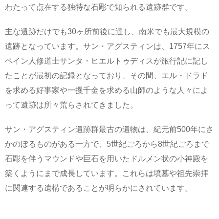
わたって点在する独特な石彫で知られる遺跡群です。
主な遺跡だけでも30ヶ所前後に達し、南米でも最大規模の
遺跡となっています。サン・アグスティンは、1757年にス
ペイン人修道士サンタ・ヒエルトゥディスが旅行記に記し
たことが最初の記録となっており、その間、エル・ドラド
を求める好事家や一攫千金を求める山師のような人々によ
って遺跡は所々荒らされてきました。
サン・アグスティン遺跡群最古の遺物は、紀元前500年にさ
かのぼるものがある一方で、5世紀ごろから8世紀ごろまで
石彫を伴うマウンドや巨石を用いたドルメン状の小神殿を
築くようにまで成長しています。これらは墳墓や祖先崇拝
に関連する遺構であることが明らかにされています。