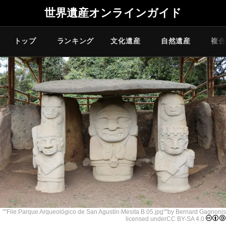
世界遺産オンラインガイド
トップ
ランキング
文化遺産
自然遺産
複合
""
File:Parque Arqueológico de San Agustín-Mesita B 05.jpg
""by
Bernard Gagnon
is
licensed under
CC BY-SA 4.0