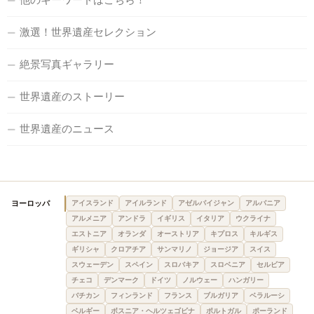
激選！世界遺産セレクション
絶景写真ギャラリー
世界遺産のストーリー
世界遺産のニュース
ヨーロッパ
アイスランド
アイルランド
アゼルバイジャン
アルバニア
アルメニア
アンドラ
イギリス
イタリア
ウクライナ
エストニア
オランダ
オーストリア
キプロス
キルギス
ギリシャ
クロアチア
サンマリノ
ジョージア
スイス
スウェーデン
スペイン
スロバキア
スロベニア
セルビア
チェコ
デンマーク
ドイツ
ノルウェー
ハンガリー
バチカン
フィンランド
フランス
ブルガリア
ベラルーシ
ベルギー
ボスニア・ヘルツェゴビナ
ポルトガル
ポーランド