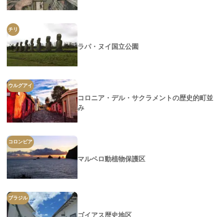
チリ
ラパ・ヌイ国立公園
ウルグアイ
コロニア・デル・サクラメントの歴史的町並
み
コロンビア
マルペロ動植物保護区
ブラジル
ゴイアス歴史地区