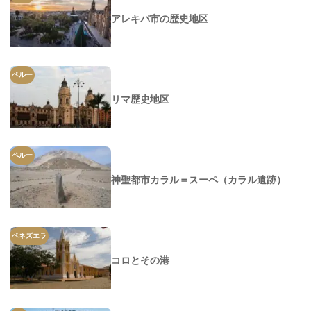
アレキパ市の歴史地区
ペルー
リマ歴史地区
ペルー
神聖都市カラル＝スーペ（カラル遺跡）
ベネズエラ
コロとその港