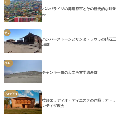
チリ
バルパライソの海港都市とその歴史的な町並
み
チリ
ハンバーストーンとサンタ・ラウラの硝石工
場群
ペルー
チャンキーヨの天文考古学遺産群
ウルグアイ
技師エラディオ・ディエステの作品：アトラ
ンティダ教会