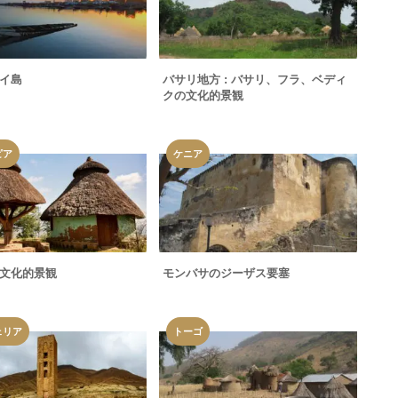
イ島
バサリ地方 : バサリ、フラ、ベディ
クの文化的景観
ピア
ケニア
文化的景観
モンバサのジーザス要塞
ェリア
トーゴ