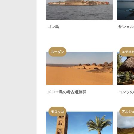
ゴレ島
サン＝ル
スーダン
エチオ
メロエ島の考古遺跡群
コンソの
モロッコ
アルジ