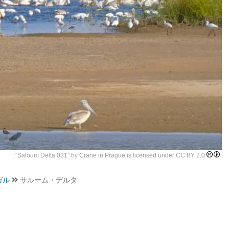
"
Saloum Delta 031
" by
Crane in Prague
is licensed under
CC BY 2.0
.
ガル
サルーム・デルタ