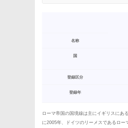
名称
国
登録区分
登録年
ローマ帝国の国境線は主にイギリスにある
に2005年、ドイツのリーメスであるロ