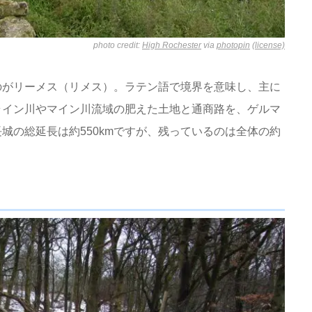
photo credit:
High Rochester
via
photopin
(license)
のがリーメス（リメス）。ラテン語で境界を意味し、主に
ライン川やマイン川流域の肥えた土地と通商路を、ゲルマ
城の総延長は約550kmですが、残っているのは全体の約