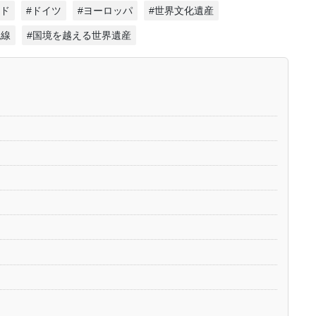
ンド
#ドイツ
#ヨーロッパ
#世界文化遺産
境線
#国境を越える世界遺産