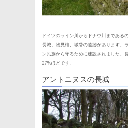
ドイツのライン川からドナウ川まである
長城、物見櫓、城砦の遺跡があります。
ン民族から守るために建設されました。長
27%ほどです。
アントニヌスの長城