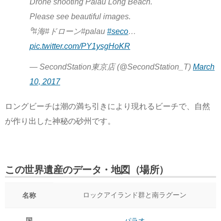
Drone shooting Palau Long Beach.
Please see beautiful images.
⁰#海#ドローン#palau
#seco
…
pic.twitter.com/PY1ysgHoKR
— SecondStation東京店 (@SecondStation_T)
March
10, 2017
ロングビーチは潮の満ち引きにより現れるビーチで、自然
が作り出した神秘の砂州です。
この世界遺産のデータ・地図（場所）
ロックアイランド群と南ラグーン
名称
国
パラオ