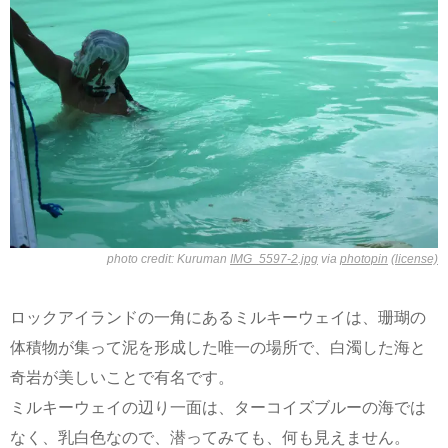
photo credit: Kuruman
IMG_5597-2.jpg
via
photopin
(license)
ロックアイランドの一角にあるミルキーウェイは、珊瑚の
体積物が集って泥を形成した唯一の場所で、白濁した海と
奇岩が美しいことで有名です。
ミルキーウェイの辺り一面は、ターコイズブルーの海では
なく、乳白色なので、潜ってみても、何も見えません。