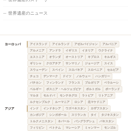
世界遺産のニュース
ヨーロッパ
アイスランド
アイルランド
アゼルバイジャン
アルバニア
アルメニア
アンドラ
イギリス
イタリア
ウクライナ
エストニア
オランダ
オーストリア
キプロス
キルギス
ギリシャ
クロアチア
サンマリノ
ジョージア
スイス
スウェーデン
スペイン
スロバキア
スロベニア
セルビア
チェコ
デンマーク
ドイツ
ノルウェー
ハンガリー
バチカン
フィンランド
フランス
ブルガリア
ベラルーシ
ベルギー
ボスニア・ヘルツェゴビナ
ポルトガル
ポーランド
マルタ
モルドバ
モンテネグロ
ラトビア
リトアニア
ルクセンブルク
ルーマニア
ロシア
北マケドニア
アジア
インド
インドネシア
ウズベキスタン
カザフスタン
カンボジア
シンガポール
スリランカ
タイ
タジキスタン
トルクメニスタン
ネパール
バングラデシュ
パキスタン
フィリピン
ベトナム
マレーシア
ミャンマー
モンゴル