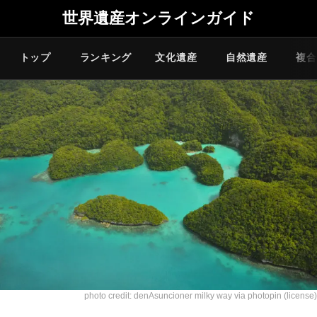
世界遺産オンラインガイド
トップ
ランキング
文化遺産
自然遺産
複合
photo credit: denAsuncioner
milky way
via
photopin
(license)