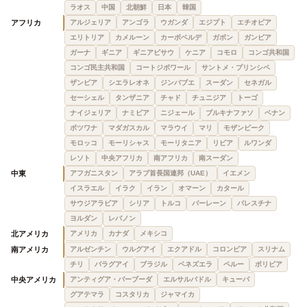
ラオス
中国
北朝鮮
日本
韓国
アフリカ
アルジェリア
アンゴラ
ウガンダ
エジプト
エチオピア
エリトリア
カメルーン
カーボベルデ
ガボン
ガンビア
ガーナ
ギニア
ギニアビサウ
ケニア
コモロ
コンゴ共和国
コンゴ民主共和国
コートジボワール
サントメ・プリンシペ
ザンビア
シエラレオネ
ジンバブエ
スーダン
セネガル
セーシェル
タンザニア
チャド
チュニジア
トーゴ
ナイジェリア
ナミビア
ニジェール
ブルキナファソ
ベナン
ボツワナ
マダガスカル
マラウイ
マリ
モザンビーク
モロッコ
モーリシャス
モーリタニア
リビア
ルワンダ
レソト
中央アフリカ
南アフリカ
南スーダン
中東
アフガニスタン
アラブ首長国連邦（UAE）
イエメン
イスラエル
イラク
イラン
オマーン
カタール
サウジアラビア
シリア
トルコ
バーレーン
パレスチナ
ヨルダン
レバノン
北アメリカ
アメリカ
カナダ
メキシコ
南アメリカ
アルゼンチン
ウルグアイ
エクアドル
コロンビア
スリナム
チリ
パラグアイ
ブラジル
ベネズエラ
ペルー
ボリビア
中央アメリカ
アンティグア・バーブーダ
エルサルバドル
キューバ
グアテマラ
コスタリカ
ジャマイカ