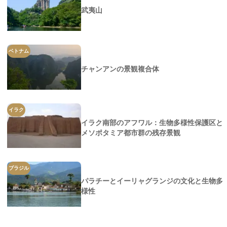
武夷山
ベトナム
チャンアンの景観複合体
イラク
イラク南部のアフワル：生物多様性保護区と
メソポタミア都市群の残存景観
ブラジル
パラチーとイーリャグランジの文化と生物多
様性