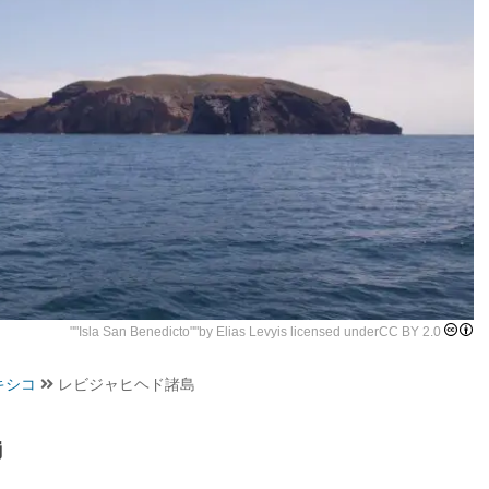
""
Isla San Benedicto
""by
Elias Levy
is licensed under
CC BY 2.0
キシコ
レビジャヒヘド諸島
島