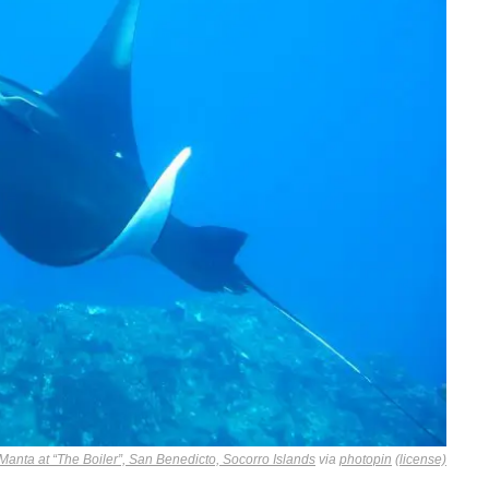
nta at “The Boiler”, San Benedicto, Socorro Islands
via
photopin
(license)