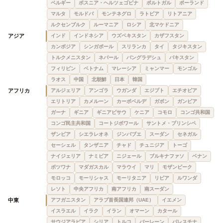
ベルギー
ボスニア・ヘルツェゴビナ
ポルトガル
ポーランド
マルタ
モルドバ
モンテネグロ
ラトビア
リトアニア
ルクセンブルク
ルーマニア
ロシア
北マケドニア
アジア
インド
インドネシア
ウズベキスタン
カザフスタン
カンボジア
シンガポール
スリランカ
タイ
タジキスタン
トルクメニスタン
ネパール
バングラデシュ
パキスタン
フィリピン
ベトナム
マレーシア
ミャンマー
モンゴル
ラオス
中国
北朝鮮
日本
韓国
アフリカ
アルジェリア
アンゴラ
ウガンダ
エジプト
エチオピア
エリトリア
カメルーン
カーボベルデ
ガボン
ガンビア
ガーナ
ギニア
ギニアビサウ
ケニア
コモロ
コンゴ共和国
コンゴ民主共和国
コートジボワール
サントメ・プリンシペ
ザンビア
シエラレオネ
ジンバブエ
スーダン
セネガル
セーシェル
タンザニア
チャド
チュニジア
トーゴ
ナイジェリア
ナミビア
ニジェール
ブルキナファソ
ベナン
ボツワナ
マダガスカル
マラウイ
マリ
モザンビーク
モロッコ
モーリシャス
モーリタニア
リビア
ルワンダ
レソト
中央アフリカ
南アフリカ
南スーダン
中東
アフガニスタン
アラブ首長国連邦（UAE）
イエメン
イスラエル
イラク
イラン
オマーン
カタール
サウジアラビア
シリア
トルコ
バーレーン
パレスチナ