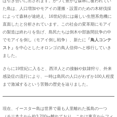
ば引き合いに出されます。かつて豊かな森林に覆われてい
た島は、人口増加やモアイの運搬・設置のための木材伐採
によって森林が途絶え、16世紀頃には厳しい生態系危機に
直面したと分析されています。この社会の変革期にモアイ
の製造は終わりを告げ、島民たちは倒木や部族間抗争の中
でモアイを倒し（モアイ倒し戦争）、新たに
「鳥人コンテ
スト」
を中心としたオロンゴの鳥人信仰へと移行していき
ました。
さらに19世紀に入ると、西洋人との接触や奴隷狩り、外来
感染症の流行により、一時は島民の人口がわずか100人程度
まで激減するという苦難の歴史を辿りました。
現在、イースター島は世界で最も人里離れた孤島の一つ
（チリ本土から約3,700㎞離れており、これは東京からフィ