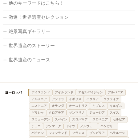
他のキーワードはこちら！
激選！世界遺産セレクション
絶景写真ギャラリー
世界遺産のストーリー
世界遺産のニュース
ヨーロッパ
アイスランド
アイルランド
アゼルバイジャン
アルバニア
アルメニア
アンドラ
イギリス
イタリア
ウクライナ
エストニア
オランダ
オーストリア
キプロス
キルギス
ギリシャ
クロアチア
サンマリノ
ジョージア
スイス
スウェーデン
スペイン
スロバキア
スロベニア
セルビア
チェコ
デンマーク
ドイツ
ノルウェー
ハンガリー
バチカン
フィンランド
フランス
ブルガリア
ベラルーシ