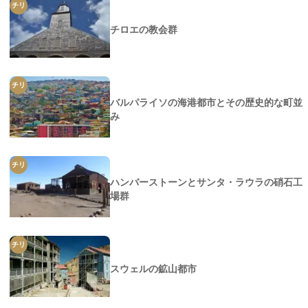
チリ
チロエの教会群
チリ
バルパライソの海港都市とその歴史的な町並
み
チリ
ハンバーストーンとサンタ・ラウラの硝石工
場群
チリ
スウェルの鉱山都市