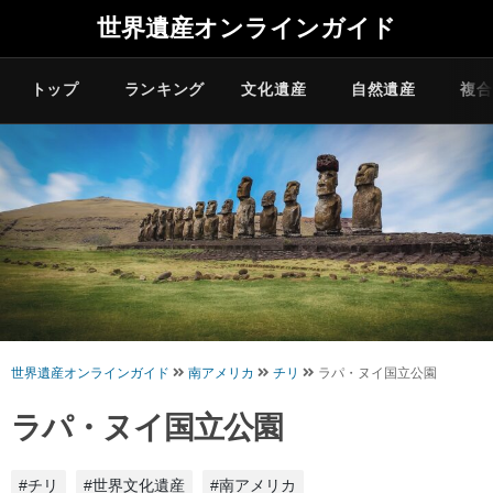
世界遺産オンラインガイド
トップ
ランキング
文化遺産
自然遺産
複合
世界遺産オンラインガイド
南アメリカ
チリ
ラパ・ヌイ国立公園
ラパ・ヌイ国立公園
#チリ
#世界文化遺産
#南アメリカ