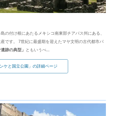
半島の付け根にあたるメキシコ南東部チアパス州にある、
産です。 7世紀に最盛期を迎えたマヤ文明の古代都市パ
ヤ遺跡の典型」
ともいうべ...
ンケと国立公園」の詳細ページ