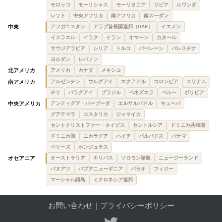
モロッコ
モーリシャス
モーリタニア
リビア
ルワンダ
レソト
中央アフリカ
南アフリカ
南スーダン
中東
アフガニスタン
アラブ首長国連邦（UAE）
イエメン
イスラエル
イラク
イラン
オマーン
カタール
サウジアラビア
シリア
トルコ
バーレーン
パレスチナ
ヨルダン
レバノン
北アメリカ
アメリカ
カナダ
メキシコ
南アメリカ
アルゼンチン
ウルグアイ
エクアドル
コロンビア
スリナム
チリ
パラグアイ
ブラジル
ベネズエラ
ペルー
ボリビア
中央アメリカ
アンティグア・バーブーダ
エルサルバドル
キューバ
グアテマラ
コスタリカ
ジャマイカ
セントクリストファー・ネイビス
セントルシア
ドミニカ共和国
ドミニカ国
ニカラグア
ハイチ
バルバドス
パナマ
ベリーズ
ホンジュラス
オセアニア
オーストラリア
キリバス
ソロモン諸島
ニュージーランド
バヌアツ
パプアニューギニア
パラオ
フィジー
マーシャル諸島
ミクロネシア連邦
お問い合わせ
｜
プライバシーポリシー