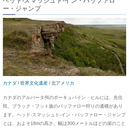
ヘッド-スマッシュト-イン・バッファロ
ー・ジャンプ
カナダ
/
世界文化遺産
/
北アメリカ
カナダのアルバータ州のポーキュパイン・ヒルには、先住
民、ブラック・フット族のバッファロー狩りの遺構があり
ます。ヘッド-スマッシュト-イン・バッファロー・ジャンプ
とは、およそ18mの高さ、幅は300メートルほどの崖のこと