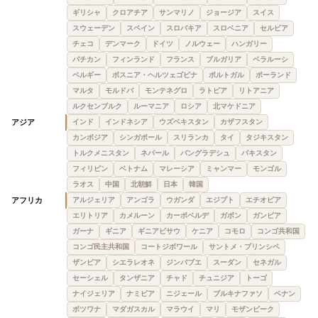
ギリシャ
クロアチア
サンマリノ
ジョージア
スイス
スウェーデン
スペイン
スロバキア
スロベニア
セルビア
チェコ
デンマーク
ドイツ
ノルウェー
ハンガリー
バチカン
フィンランド
フランス
ブルガリア
ベラルーシ
ベルギー
ボスニア・ヘルツェゴビナ
ポルトガル
ポーランド
マルタ
モルドバ
モンテネグロ
ラトビア
リトアニア
ルクセンブルク
ルーマニア
ロシア
北マケドニア
アジア
インド
インドネシア
ウズベキスタン
カザフスタン
カンボジア
シンガポール
スリランカ
タイ
タジキスタン
トルクメニスタン
ネパール
バングラデシュ
パキスタン
フィリピン
ベトナム
マレーシア
ミャンマー
モンゴル
ラオス
中国
北朝鮮
日本
韓国
アフリカ
アルジェリア
アンゴラ
ウガンダ
エジプト
エチオピア
エリトリア
カメルーン
カーボベルデ
ガボン
ガンビア
ガーナ
ギニア
ギニアビサウ
ケニア
コモロ
コンゴ共和国
コンゴ民主共和国
コートジボワール
サントメ・プリンシペ
ザンビア
シエラレオネ
ジンバブエ
スーダン
セネガル
セーシェル
タンザニア
チャド
チュニジア
トーゴ
ナイジェリア
ナミビア
ニジェール
ブルキナファソ
ベナン
ボツワナ
マダガスカル
マラウイ
マリ
モザンビーク