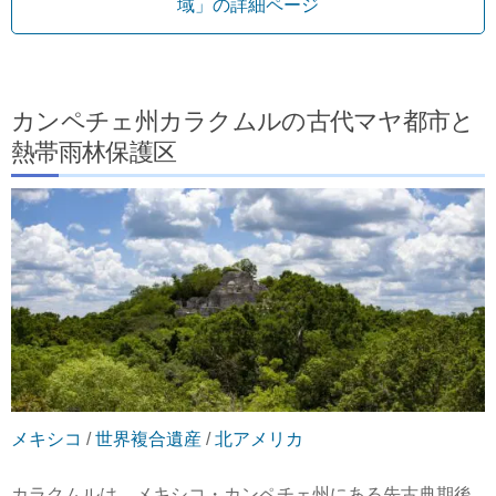
域」の詳細ページ
カンペチェ州カラクムルの古代マヤ都市と
熱帯雨林保護区
メキシコ
/
世界複合遺産
/
北アメリカ
カラクムルは、メキシコ・カンペチェ州にある先古典期後