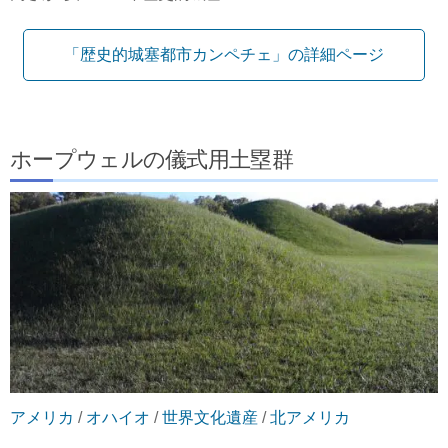
「歴史的城塞都市カンペチェ」の詳細ページ
ホープウェルの儀式用土塁群
アメリカ
/
オハイオ
/
世界文化遺産
/
北アメリカ