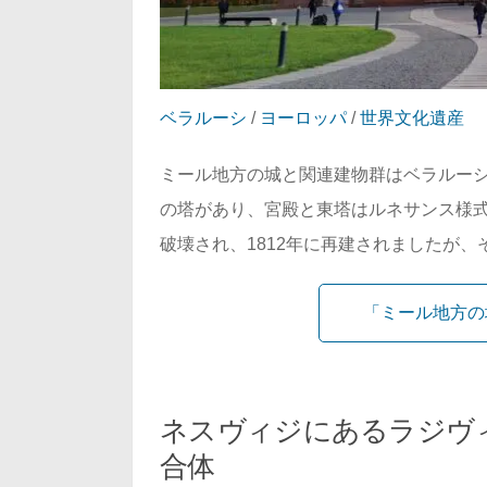
ベラルーシ
/
ヨーロッパ
/
世界文化遺産
ミール地方の城と関連建物群はベラルーシ
の塔があり、宮殿と東塔はルネサンス様式
破壊され、1812年に再建されましたが、そ
「ミール地方の
ネスヴィジにあるラジヴ
合体