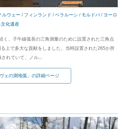
ノルウェー
/
フィンランド
/
ベラルーシ
/
モルドバ
/
ヨーロ
界文化遺産
mも続く、子午線弧長の三角測量のために設置された三角点
る上で多大な貢献をしました。当時設置された265か所
されていて、ノル...
ヴェの測地弧」の詳細ページ