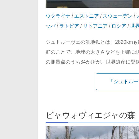
ウクライナ
/
エストニア
/
スウェーデン
/
ッパ
/
ラトビア
/
リトアニア
/
ロシア
/
世
シュトルーヴェの測地弧とは、2820k
群のことで、地球の大きさなどを正確に測
の測量点のうち34か所が、世界遺産に登録
「シュトルー
ビャウォヴィエジャの森