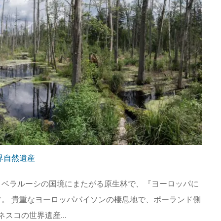
界自然遺産
とベラルーシの国境にまたがる原生林で、『ヨーロッパに
。 貴重なヨーロッパバイソンの棲息地で、ポーランド側
ネスコの世界遺産...