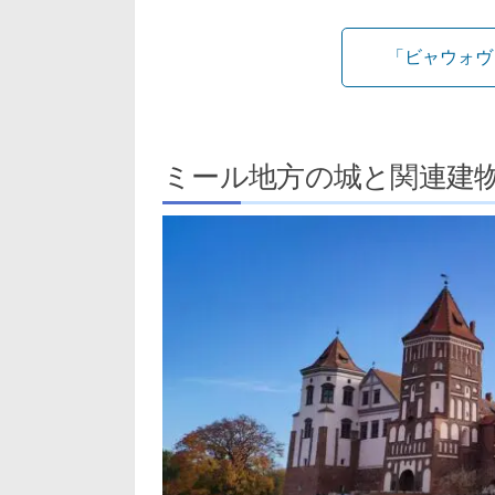
「ビャウォヴ
ミール地方の城と関連建