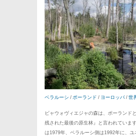
ベラルーシ
/
ポーランド
/
ヨーロッパ
/
世
ビャウォヴィエジャの森は、ポーランド
残された最後の原生林』と言われています
は1979年、ベラルーシ側は1992年に、ユ