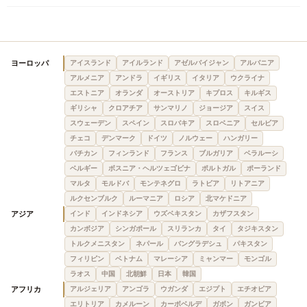
ヨーロッパ
アイスランド
アイルランド
アゼルバイジャン
アルバニア
アルメニア
アンドラ
イギリス
イタリア
ウクライナ
エストニア
オランダ
オーストリア
キプロス
キルギス
ギリシャ
クロアチア
サンマリノ
ジョージア
スイス
スウェーデン
スペイン
スロバキア
スロベニア
セルビア
チェコ
デンマーク
ドイツ
ノルウェー
ハンガリー
バチカン
フィンランド
フランス
ブルガリア
ベラルーシ
ベルギー
ボスニア・ヘルツェゴビナ
ポルトガル
ポーランド
マルタ
モルドバ
モンテネグロ
ラトビア
リトアニア
ルクセンブルク
ルーマニア
ロシア
北マケドニア
アジア
インド
インドネシア
ウズベキスタン
カザフスタン
カンボジア
シンガポール
スリランカ
タイ
タジキスタン
トルクメニスタン
ネパール
バングラデシュ
パキスタン
フィリピン
ベトナム
マレーシア
ミャンマー
モンゴル
ラオス
中国
北朝鮮
日本
韓国
アフリカ
アルジェリア
アンゴラ
ウガンダ
エジプト
エチオピア
エリトリア
カメルーン
カーボベルデ
ガボン
ガンビア