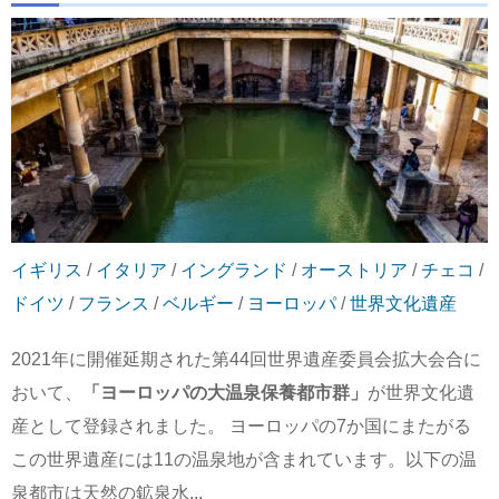
イギリス
/
イタリア
/
イングランド
/
オーストリア
/
チェコ
/
ドイツ
/
フランス
/
ベルギー
/
ヨーロッパ
/
世界文化遺産
2021年に開催延期された第44回世界遺産委員会拡大会合に
おいて、
「ヨーロッパの大温泉保養都市群」
が世界文化遺
産として登録されました。 ヨーロッパの7か国にまたがる
この世界遺産には11の温泉地が含まれています。以下の温
泉都市は天然の鉱泉水...