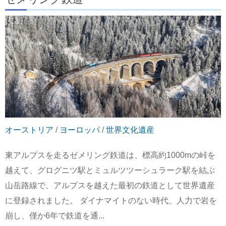
オーストリア
/
ヨーロッパ
/
世界文化遺産
東アルプスを走るゼメリング鉄道は、標高約1000mの峠を
越えて、グログニツ駅とミュルツツーシュラーク駅を結ぶ
山岳路線で、アルプスを越えた最初の鉄道として世界遺産
に登録されました。 ダイナマイトのない時代、人力で岩を
崩し、僅か6年で鉄道を通...