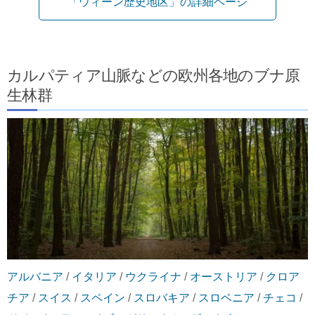
「ウィーン歴史地区」の詳細ページ
カルパティア山脈などの欧州各地のブナ原
生林群
アルバニア
/
イタリア
/
ウクライナ
/
オーストリア
/
クロア
チア
/
スイス
/
スペイン
/
スロバキア
/
スロベニア
/
チェコ
/