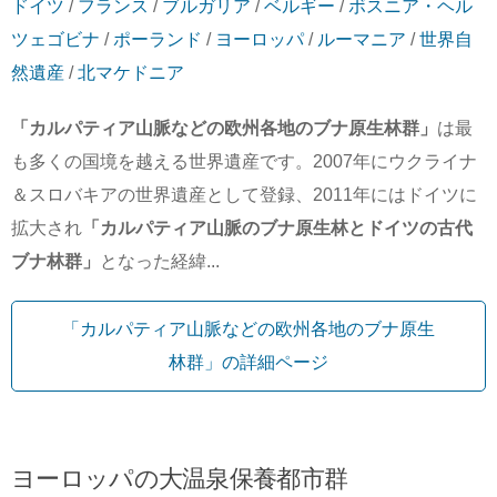
ドイツ
/
フランス
/
ブルガリア
/
ベルギー
/
ボスニア・ヘル
ツェゴビナ
/
ポーランド
/
ヨーロッパ
/
ルーマニア
/
世界自
然遺産
/
北マケドニア
「カルパティア山脈などの欧州各地のブナ原生林群」
は最
も多くの国境を越える世界遺産です。2007年にウクライナ
＆スロバキアの世界遺産として登録、2011年にはドイツに
拡大され
「カルパティア山脈のブナ原生林とドイツの古代
ブナ林群」
となった経緯...
「カルパティア山脈などの欧州各地のブナ原生
林群」の詳細ページ
ヨーロッパの大温泉保養都市群