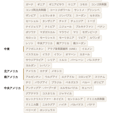
ガーナ
ギニア
ギニアビサウ
ケニア
コモロ
コンゴ共和国
コンゴ民主共和国
コートジボワール
サントメ・プリンシペ
ザンビア
シエラレオネ
ジンバブエ
スーダン
セネガル
セーシェル
タンザニア
チャド
チュニジア
トーゴ
ナイジェリア
ナミビア
ニジェール
ブルキナファソ
ベナン
ボツワナ
マダガスカル
マラウイ
マリ
モザンビーク
モロッコ
モーリシャス
モーリタニア
リビア
ルワンダ
レソト
中央アフリカ
南アフリカ
南スーダン
中東
アフガニスタン
アラブ首長国連邦（UAE）
イエメン
イスラエル
イラク
イラン
オマーン
カタール
サウジアラビア
シリア
トルコ
バーレーン
パレスチナ
ヨルダン
レバノン
北アメリカ
アメリカ
カナダ
メキシコ
南アメリカ
アルゼンチン
ウルグアイ
エクアドル
コロンビア
スリナム
チリ
パラグアイ
ブラジル
ベネズエラ
ペルー
ボリビア
中央アメリカ
アンティグア・バーブーダ
エルサルバドル
キューバ
グアテマラ
コスタリカ
ジャマイカ
セントクリストファー・ネイビス
セントルシア
ドミニカ共和国
ドミニカ国
ニカラグア
ハイチ
バルバドス
パナマ
ベリーズ
ホンジュラス