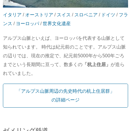
イタリア
/
オーストリア
/
スイス
/
スロベニア
/
ドイツ
/
フラ
ンス
/
ヨーロッパ
/
世界文化遺産
アルプス山脈といえば、ヨーロッパを代表する山脈として
知られています。 時代は紀元前のことです。アルプス山脈
の辺りでは、現在の推定で、紀元前5000年から500年ごろ
までという長期間に亘って、数多くの
「杭上住居」
が造ら
れていました。
「アルプス山脈周辺の先史時代の杭上住居群」
の詳細ページ
ゼメリング鉄道