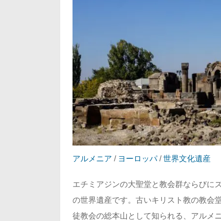
アルメニア
/
ヨーロッパ
/
世界文化遺産
エチミアジンの大聖堂と教会群ならびに
の世界遺産です。古いキリスト教の教会堂
徒教会の総本山として知られる、アルメ