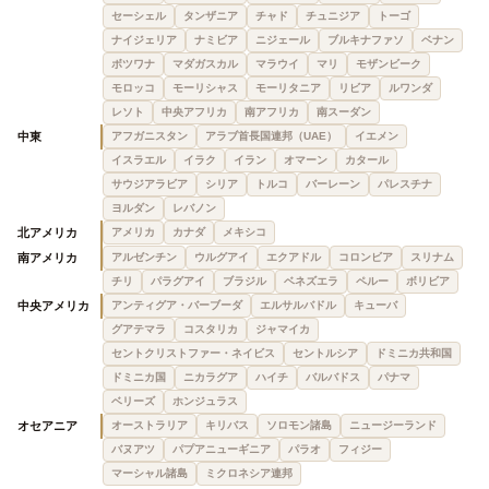
セーシェル
タンザニア
チャド
チュニジア
トーゴ
ナイジェリア
ナミビア
ニジェール
ブルキナファソ
ベナン
ボツワナ
マダガスカル
マラウイ
マリ
モザンビーク
モロッコ
モーリシャス
モーリタニア
リビア
ルワンダ
レソト
中央アフリカ
南アフリカ
南スーダン
中東
アフガニスタン
アラブ首長国連邦（UAE）
イエメン
イスラエル
イラク
イラン
オマーン
カタール
サウジアラビア
シリア
トルコ
バーレーン
パレスチナ
ヨルダン
レバノン
北アメリカ
アメリカ
カナダ
メキシコ
南アメリカ
アルゼンチン
ウルグアイ
エクアドル
コロンビア
スリナム
チリ
パラグアイ
ブラジル
ベネズエラ
ペルー
ボリビア
中央アメリカ
アンティグア・バーブーダ
エルサルバドル
キューバ
グアテマラ
コスタリカ
ジャマイカ
セントクリストファー・ネイビス
セントルシア
ドミニカ共和国
ドミニカ国
ニカラグア
ハイチ
バルバドス
パナマ
ベリーズ
ホンジュラス
オセアニア
オーストラリア
キリバス
ソロモン諸島
ニュージーランド
バヌアツ
パプアニューギニア
パラオ
フィジー
マーシャル諸島
ミクロネシア連邦