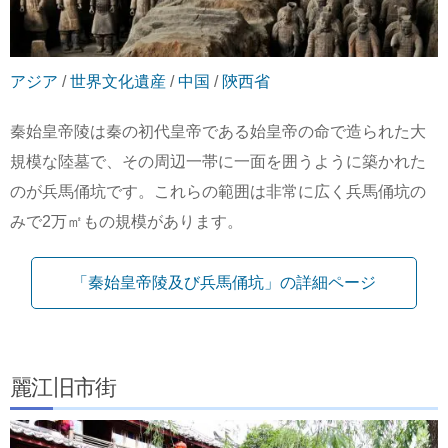
アジア
/
世界文化遺産
/
中国
/
陝西省
秦始皇帝陵は秦の初代皇帝である始皇帝の命で造られた大
規模な陸墓で、その周辺一帯に一面を囲うように築かれた
のが兵馬俑坑です。これらの範囲は非常に広く兵馬俑坑の
みで2万㎡もの規模があります。
「秦始皇帝陵及び兵馬俑坑」の詳細ページ
麗江旧市街