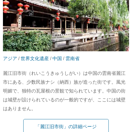
アジア
/
世界文化遺産
/
中国
/
雲南省
麗江旧市街（れいこうきゅうしがい）は中国の雲南省麗江
市にある、少数民族ナシ（納西）族が造った街です。風光
明媚で、独特の瓦屋根の景観で知られています。中国の街
は城壁が設けられているのが一般的ですが、ここには城壁
はありません。
「麗江旧市街」の詳細ページ