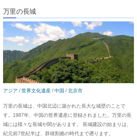
万里の長城
アジア
/
世界文化遺産
/
中国
/
北京市
万里の長城は、中国北辺に築かれた長大な城壁のことで
す。1987年、中国の世界遺産に登録されました。万里の長
城には様々な長城や関があります。 長城建設の始まりは、
紀元前7世紀半ば、群雄割拠の時代まで遡ります。