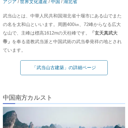
アジア
/
世界文化遺産
/
中国
/
湖北省
武当山とは、中華人民共和国湖北省十堰市にある山でまた
の名を太和山といいます。周囲400㎞、72峰からなる広大
な山で、主峰は標高1612mの天柱峰です。
「玄天真武大
帝」
を奉る道教武当派と中国武術の武当拳発祥の地とされ
ています。
「武当山古建築」の詳細ページ
中国南方カルスト