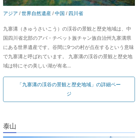
アジア
/
世界自然遺産
/
中国
/
四川省
九寨溝（きゅうさいこう）の渓谷の景観と歴史地域は、中
国四川省北部のアバ・チベット族チャン族自治州九寨溝県
にある世界遺産です。谷間に9つの村が点在するという意味
で九寨溝と呼ばれています。 九寨溝の渓谷の景観と歴史地
域は特にその美しい湖が有名...
「九寨溝の渓谷の景観と歴史地域」の詳細ペー
ジ
泰山