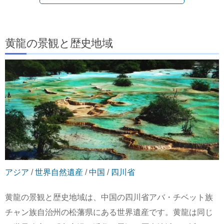
黄龍の景観と歴史地域
アジア
/
世界自然遺産
/
中国
/
四川省
黄龍の景観と歴史地域は、中国の四川省アバ・チベット族
チャン族自治州の松藩県にある世界遺産です。黄龍は同じ