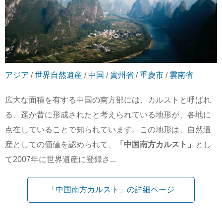
アジア
/
世界自然遺産
/
中国
/
貴州省
/
重慶市
/
雲南省
広大な面積を有する中国の南方部には、カルストと呼ばれ
る、遥か昔に形成されたと考えられている地形が、各地に
点在していることで知られています。この地形は、自然遺
産としての価値を認められて、
「中国南方カルスト」
とし
て2007年に世界遺産に登録さ...
「中国南方カルスト」の詳細ページ