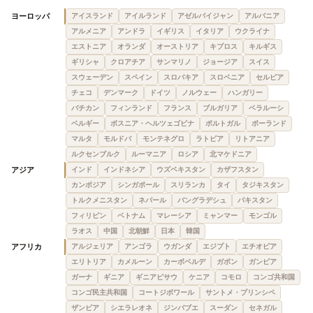
ヨーロッパ
アイスランド
アイルランド
アゼルバイジャン
アルバニア
アルメニア
アンドラ
イギリス
イタリア
ウクライナ
エストニア
オランダ
オーストリア
キプロス
キルギス
ギリシャ
クロアチア
サンマリノ
ジョージア
スイス
スウェーデン
スペイン
スロバキア
スロベニア
セルビア
チェコ
デンマーク
ドイツ
ノルウェー
ハンガリー
バチカン
フィンランド
フランス
ブルガリア
ベラルーシ
ベルギー
ボスニア・ヘルツェゴビナ
ポルトガル
ポーランド
マルタ
モルドバ
モンテネグロ
ラトビア
リトアニア
ルクセンブルク
ルーマニア
ロシア
北マケドニア
アジア
インド
インドネシア
ウズベキスタン
カザフスタン
カンボジア
シンガポール
スリランカ
タイ
タジキスタン
トルクメニスタン
ネパール
バングラデシュ
パキスタン
フィリピン
ベトナム
マレーシア
ミャンマー
モンゴル
ラオス
中国
北朝鮮
日本
韓国
アフリカ
アルジェリア
アンゴラ
ウガンダ
エジプト
エチオピア
エリトリア
カメルーン
カーボベルデ
ガボン
ガンビア
ガーナ
ギニア
ギニアビサウ
ケニア
コモロ
コンゴ共和国
コンゴ民主共和国
コートジボワール
サントメ・プリンシペ
ザンビア
シエラレオネ
ジンバブエ
スーダン
セネガル