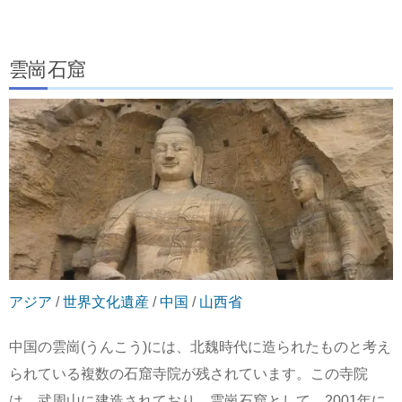
雲崗石窟
アジア
/
世界文化遺産
/
中国
/
山西省
中国の雲崗(うんこう)には、北魏時代に造られたものと考え
られている複数の石窟寺院が残されています。この寺院
は、武周山に建造されており、雲崗石窟として、2001年に