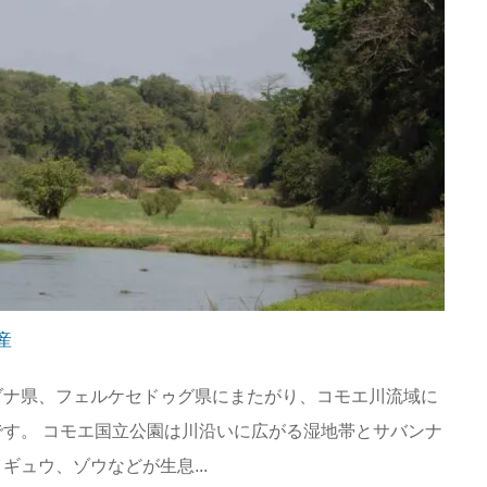
産
ブナ県、フェルケセドゥグ県にまたがり、コモエ川流域に
す。 コモエ国立公園は川沿いに広がる湿地帯とサバンナ
ュウ、ゾウなどが生息...