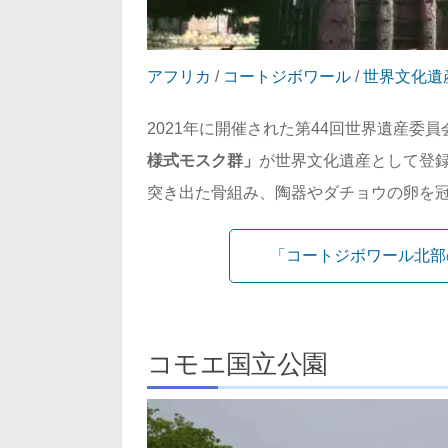
アフリカ
/
コートジボワール
/
世界文化遺
2021年に開催された第44回世界遺産委
様式モスク群」
が世界文化遺産として登録
突き出た骨組み、陶器やダチョウの卵を冠し
「コートジボワール北部
コモエ国立公園