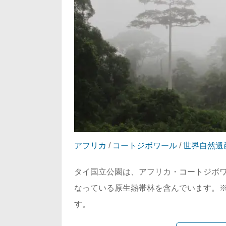
アフリカ
/
コートジボワール
/
世界自然遺
タイ国立公園は、アフリカ・コートジボ
なっている原生熱帯林を含んでいます。
す。