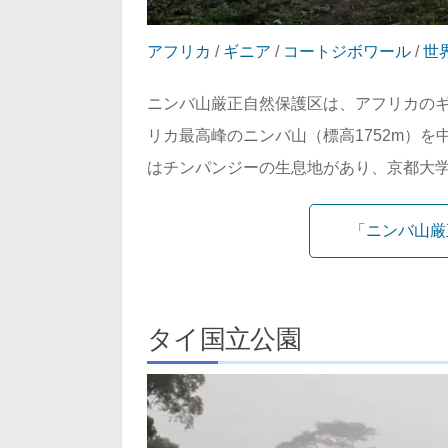
アフリカ
/
ギニア
/
コートジボワール
/
世
ニンバ山厳正自然保護区は、アフリカの
リカ最高峰のニンバ山（標高1752m）を
はチンパンジーの生息地があり、京都大学霊
「ニンバ山厳
タイ国立公園