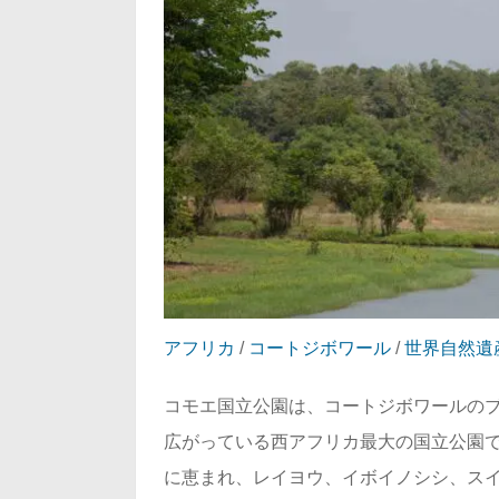
アフリカ
/
コートジボワール
/
世界自然遺
コモエ国立公園は、コートジボワールの
広がっている西アフリカ最大の国立公園で
に恵まれ、レイヨウ、イボイノシシ、スイギ