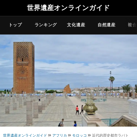
世界遺産オンラインガイド
トップ
ランキング
文化遺産
自然遺産
複合
世界遺産オンラインガイド
アフリカ
モロッコ
近代的歴史都市ラバト