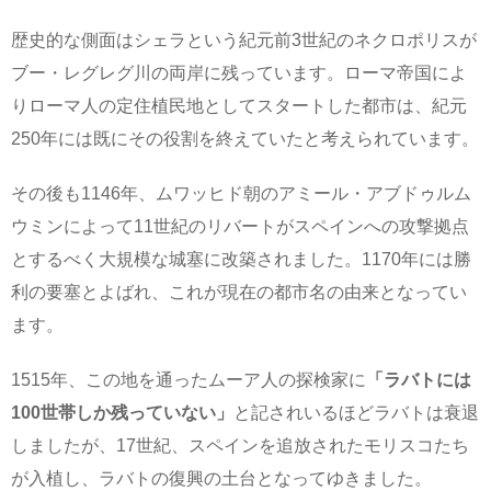
歴史的な側面はシェラという紀元前3世紀のネクロポリスが
ブー・レグレグ川の両岸に残っています。ローマ帝国によ
りローマ人の定住植民地としてスタートした都市は、紀元
250年には既にその役割を終えていたと考えられています。
その後も1146年、ムワッヒド朝のアミール・アブドゥルム
ウミンによって11世紀のリバートがスペインへの攻撃拠点
とするべく大規模な城塞に改築されました。1170年には勝
利の要塞とよばれ、これが現在の都市名の由来となってい
ます。
1515年、この地を通ったムーア人の探検家に
「ラバトには
100世帯しか残っていない」
と記されいるほどラバトは衰退
しましたが、17世紀、スペインを追放されたモリスコたち
が入植し、ラバトの復興の土台となってゆきました。