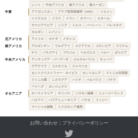
レソト
中央アフリカ
南アフリカ
南スーダン
中東
アフガニスタン
アラブ首長国連邦（UAE）
イエメン
イスラエル
イラク
イラン
オマーン
カタール
サウジアラビア
シリア
トルコ
バーレーン
パレスチナ
ヨルダン
レバノン
北アメリカ
アメリカ
カナダ
メキシコ
南アメリカ
アルゼンチン
ウルグアイ
エクアドル
コロンビア
スリナム
チリ
パラグアイ
ブラジル
ベネズエラ
ペルー
ボリビア
中央アメリカ
アンティグア・バーブーダ
エルサルバドル
キューバ
グアテマラ
コスタリカ
ジャマイカ
セントクリストファー・ネイビス
セントルシア
ドミニカ共和国
ドミニカ国
ニカラグア
ハイチ
バルバドス
パナマ
ベリーズ
ホンジュラス
オセアニア
オーストラリア
キリバス
ソロモン諸島
ニュージーランド
バヌアツ
パプアニューギニア
パラオ
フィジー
マーシャル諸島
ミクロネシア連邦
お問い合わせ
｜
プライバシーポリシー