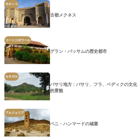
モロッコ
古都メクネス
コートジボワール
グラン・バッサムの歴史都市
セネガル
バサリ地方 : バサリ、フラ、ベディクの文化
的景観
アルジェリア
ベニ・ハンマードの城塞