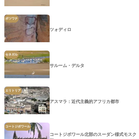
ボツワナ
ツォディロ
セネガル
サルーム・デルタ
エリトリア
アスマラ：近代主義的アフリカ都市
コートジボワール
コートジボワール北部のスーダン様式モスク