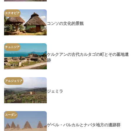
エチオピア
コンソの文化的景観
チュニジア
ケルクアンの古代カルタゴの町とその墓地遺
跡
アルジェリア
ジェミラ
スーダン
ゲベル・バルカルとナパタ地方の遺跡群