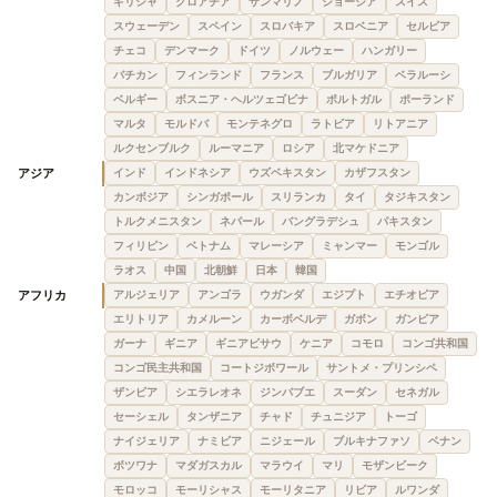
ギリシャ
クロアチア
サンマリノ
ジョージア
スイス
スウェーデン
スペイン
スロバキア
スロベニア
セルビア
チェコ
デンマーク
ドイツ
ノルウェー
ハンガリー
バチカン
フィンランド
フランス
ブルガリア
ベラルーシ
ベルギー
ボスニア・ヘルツェゴビナ
ポルトガル
ポーランド
マルタ
モルドバ
モンテネグロ
ラトビア
リトアニア
ルクセンブルク
ルーマニア
ロシア
北マケドニア
アジア
インド
インドネシア
ウズベキスタン
カザフスタン
カンボジア
シンガポール
スリランカ
タイ
タジキスタン
トルクメニスタン
ネパール
バングラデシュ
パキスタン
フィリピン
ベトナム
マレーシア
ミャンマー
モンゴル
ラオス
中国
北朝鮮
日本
韓国
アフリカ
アルジェリア
アンゴラ
ウガンダ
エジプト
エチオピア
エリトリア
カメルーン
カーボベルデ
ガボン
ガンビア
ガーナ
ギニア
ギニアビサウ
ケニア
コモロ
コンゴ共和国
コンゴ民主共和国
コートジボワール
サントメ・プリンシペ
ザンビア
シエラレオネ
ジンバブエ
スーダン
セネガル
セーシェル
タンザニア
チャド
チュニジア
トーゴ
ナイジェリア
ナミビア
ニジェール
ブルキナファソ
ベナン
ボツワナ
マダガスカル
マラウイ
マリ
モザンビーク
モロッコ
モーリシャス
モーリタニア
リビア
ルワンダ