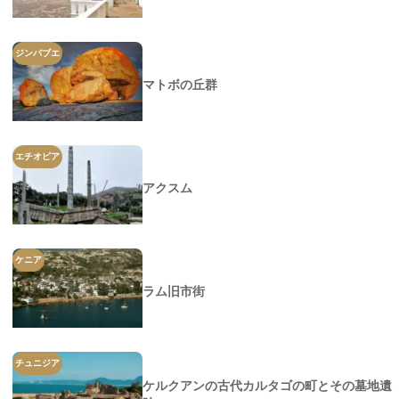
ジンバブエ
マトボの丘群
エチオピア
アクスム
ケニア
ラム旧市街
チュニジア
ケルクアンの古代カルタゴの町とその墓地遺