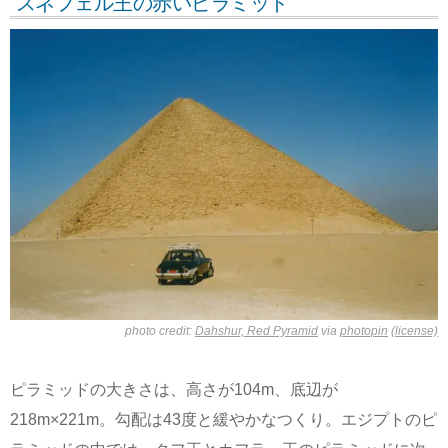
スネフェル王の赤いピラミッド
photo credit:
Dahshur, Red Pyramid
via
photopin
(license)
ピラミッドの大きさは、高さが104m、底辺が
218m×221m。勾配は43度と緩やかなつくり。エジプトのピ