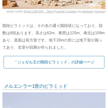
photo credit:
Egypt-12B-046 – Step Pyramid Complex
via
photopin
(license)
階段ピラミッドは、その名の通り階段状になっており、段
数は6段あります。高さは62m、東西は125m、南北は109m
あり、底面は長方形です。地下28mの所には地下室が掘っ
てあり、玄室や回廊が作られました。
「ジェゼル王の階段ピラミッド」の詳細ページ
メルエンラー1世のピラミッド