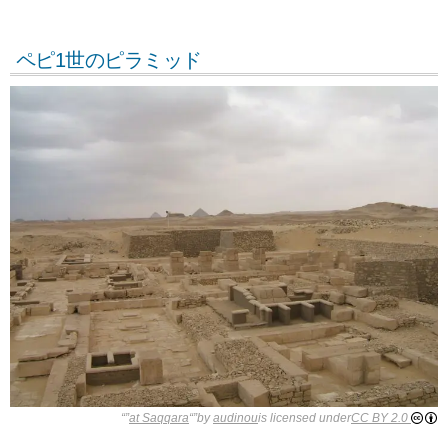
ペピ1世のピラミッド
“”
at Saqqara
“”by
audinou
is licensed under
CC BY 2.0