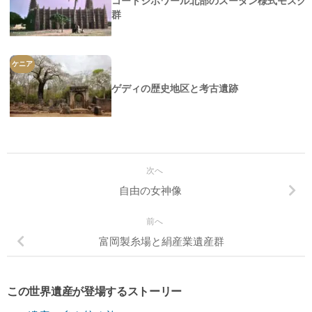
コートジボワール北部のスーダン様式モスク
群
ケニア
ゲディの歴史地区と考古遺跡
次へ
自由の女神像
前へ
富岡製糸場と絹産業遺産群
この世界遺産が登場するストーリー