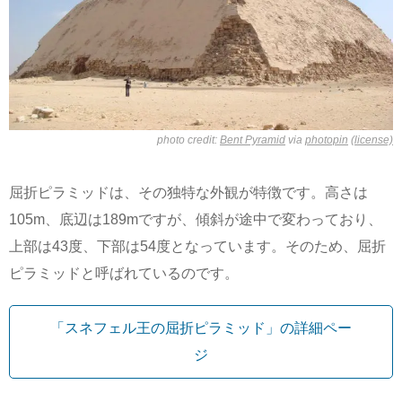
photo credit:
Bent Pyramid
via
photopin
(license)
屈折ピラミッドは、その独特な外観が特徴です。高さは
105m、底辺は189mですが、傾斜が途中で変わっており、
上部は43度、下部は54度となっています。そのため、屈折
ピラミッドと呼ばれているのです。
「スネフェル王の屈折ピラミッド」の詳細ペー
ジ