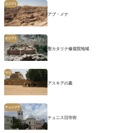
エジプト
アブ・メナ
エジプト
聖カタリナ修道院地域
マリ
アスキアの墓
チュニジア
チュニス旧市街