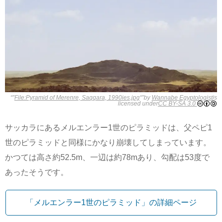
“”
File:Pyramid of Merenre, Saqqara, 1990ies.jpg
“”by
Wannabe Egyptologist
is
licensed under
CC BY-SA 3.0
サッカラにあるメルエンラー1世のピラミッドは、父ペピ1
世のピラミッドと同様にかなり崩壊してしまっています。
かつては高さ約52.5m、一辺は約78mあり、勾配は53度で
あったそうです。
「メルエンラー1世のピラミッド」の詳細ページ