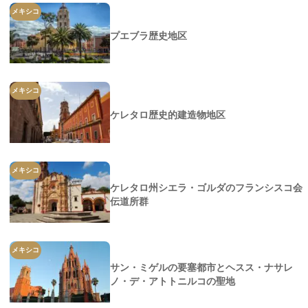
メキシコ
プエブラ歴史地区
メキシコ
ケレタロ歴史的建造物地区
メキシコ
ケレタロ州シエラ・ゴルダのフランシスコ会
伝道所群
メキシコ
サン・ミゲルの要塞都市とヘスス・ナサレ
ノ・デ・アトトニルコの聖地