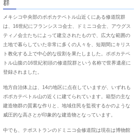
群
メキシコ中央部のポポカテペトル山近くにある修道院群
は、16世紀にフランシスコ会士、ドミニコ会士、アウグス
ティノ会士たちによって建立されたもので、広大な範囲の
土地で暮らしていた非常に多くの人々を、短期間にキリス
ト教化する上で中心的な役割を果たしました。ポポカテペ
トル山腹の16世紀初頭の修道院群という名称で世界遺産に
登録されました。
地方自治体上は、14の地区に点在していますが、いずれも
ポポカテペトル山の近くに建てられています。箱型の主な
建造物群の質素な作りと、地域住民を監視するかのような
威圧的な高さとが印象的な建造物となっています。
中でも、テポストランのドミニコ会修道院は現在は博物館