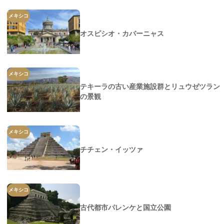
メキシコ
オスピシオ・カバーニャス
メキシコ
テキーラの古い産業施設群とリュウゼツラン
の景観
メキシコ
チチェン・イッツァ
メキシコ
古代都市パレンケと国立公園