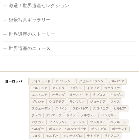
激選！世界遺産セレクション
絶景写真ギャラリー
世界遺産のストーリー
世界遺産のニュース
ヨーロッパ
アイスランド
アイルランド
アゼルバイジャン
アルバニア
アルメニア
アンドラ
イギリス
イタリア
ウクライナ
エストニア
オランダ
オーストリア
キプロス
キルギス
ギリシャ
クロアチア
サンマリノ
ジョージア
スイス
スウェーデン
スペイン
スロバキア
スロベニア
セルビア
チェコ
デンマーク
ドイツ
ノルウェー
ハンガリー
バチカン
フィンランド
フランス
ブルガリア
ベラルーシ
ベルギー
ボスニア・ヘルツェゴビナ
ポルトガル
ポーランド
マルタ
モルドバ
モンテネグロ
ラトビア
リトアニア