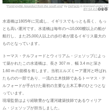
“
Pontcysyllte Aqueduct from the south end
” by
DeFacto
is licensed under
CC
BY-SA 4.0
.
水道橋は1805年に完成し、イギリスでもっとも長く、もっ
とも高い運河です。水道橋は毎年のべ10,000艘以上の船が
航行し、また25,000人以上の歩行者が渡るイギリス最大の
ものとなっています。
トーマス・テルフォードとウィリアム・ジェソップによっ
て築かれたこの水道橋は、長さ 307 m 、幅 3.4 mと深さ
1.60 m の規模を有します。当初エルズミーア運河と呼ばれ
たものの一部であり、一流の土木技師であるトーマス・テ
ルフォードが手がけた最初の主要な土木工事のひとつとな
っています。
現場監督はより経験豊かな運河建築技師であるウィリア
ム・ジェソップが担当しました。