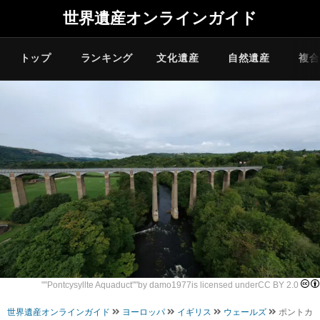
世界遺産オンラインガイド
トップ
ランキング
文化遺産
自然遺産
複合
""
Pontcysyllte Aquaduct
""by
damo1977
is licensed under
CC BY 2.0
世界遺産オンラインガイド
ヨーロッパ
イギリス
ウェールズ
ポントカ