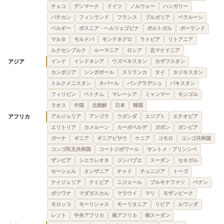
チェコ
デンマーク
ドイツ
ノルウェー
ハンガリー
バチカン
フィンランド
フランス
ブルガリア
ベラルーシ
ベルギー
ボスニア・ヘルツェゴビナ
ポルトガル
ポーランド
マルタ
モルドバ
モンテネグロ
ラトビア
リトアニア
ルクセンブルク
ルーマニア
ロシア
北マケドニア
アジア
インド
インドネシア
ウズベキスタン
カザフスタン
カンボジア
シンガポール
スリランカ
タイ
タジキスタン
トルクメニスタン
ネパール
バングラデシュ
パキスタン
フィリピン
ベトナム
マレーシア
ミャンマー
モンゴル
ラオス
中国
北朝鮮
日本
韓国
アフリカ
アルジェリア
アンゴラ
ウガンダ
エジプト
エチオピア
エリトリア
カメルーン
カーボベルデ
ガボン
ガンビア
ガーナ
ギニア
ギニアビサウ
ケニア
コモロ
コンゴ共和国
コンゴ民主共和国
コートジボワール
サントメ・プリンシペ
ザンビア
シエラレオネ
ジンバブエ
スーダン
セネガル
セーシェル
タンザニア
チャド
チュニジア
トーゴ
ナイジェリア
ナミビア
ニジェール
ブルキナファソ
ベナン
ボツワナ
マダガスカル
マラウイ
マリ
モザンビーク
モロッコ
モーリシャス
モーリタニア
リビア
ルワンダ
レソト
中央アフリカ
南アフリカ
南スーダン