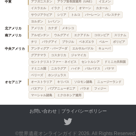
中東
アフガニスタン
アラブ首長国連邦（UAE）
イエメン
イスラエル
イラク
イラン
オマーン
カタール
サウジアラビア
シリア
トルコ
バーレーン
パレスチナ
ヨルダン
レバノン
北アメリカ
アメリカ
カナダ
メキシコ
南アメリカ
アルゼンチン
ウルグアイ
エクアドル
コロンビア
スリナム
チリ
パラグアイ
ブラジル
ベネズエラ
ペルー
ボリビア
中央アメリカ
アンティグア・バーブーダ
エルサルバドル
キューバ
グアテマラ
コスタリカ
ジャマイカ
セントクリストファー・ネイビス
セントルシア
ドミニカ共和国
ドミニカ国
ニカラグア
ハイチ
バルバドス
パナマ
ベリーズ
ホンジュラス
オセアニア
オーストラリア
キリバス
ソロモン諸島
ニュージーランド
バヌアツ
パプアニューギニア
パラオ
フィジー
マーシャル諸島
ミクロネシア連邦
お問い合わせ
｜
プライバシーポリシー
©世界遺産オンラインガイド 2026. All Rights Reserved.