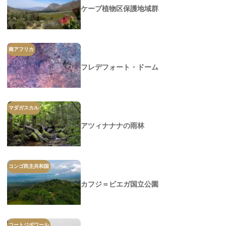
ケープ植物区保護地域群
南アフリカ
フレデフォート・ドーム
マダガスカル
アツィナナナの雨林
コンゴ民主共和国
カフジ＝ビエガ国立公園
コートジボワール