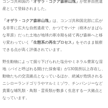
コンゴ共和国の
「オザラ・コクア森林山塊」
が世界自然遺
産として登録されました。
「オザラ・コクア森林山塊」
は、コンゴ共和国北部に広が
る非常に広大な自然遺産で、かつてサバナ（樹木がまばら
な草原）だった土地が地球の寒冷期を経て再び森林へと移
り変わっていく
「生態系の再生プロセス」
をそのまま観察
できる点が高く評価されています。
野生動物によって掘り下げられた塩分やミネラル豊富な湿
地（バイと呼ばれる開けた採食場）が130箇所以上存在し、
動物たちの交流拠点となっているほか、絶滅が危惧される
ニシローランドゴリラやマルミミゾウ、チンパンジーなど
貴重な哺乳類・鳥類・霊長類が数多く生息する一大拠点と
なっています。