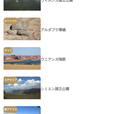
ヴィルンガ国立公園
セーシェル
アルダブラ環礁
チャド
ウニアンガ湖群
エチオピア
シミエン国立公園
南アフリカ