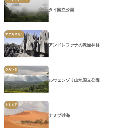
タイ国立公園
マダガスカル
アンドレファナの乾燥林群
ウガンダ
ルウェンゾリ山地国立公園
ナミビア
ナミブ砂海