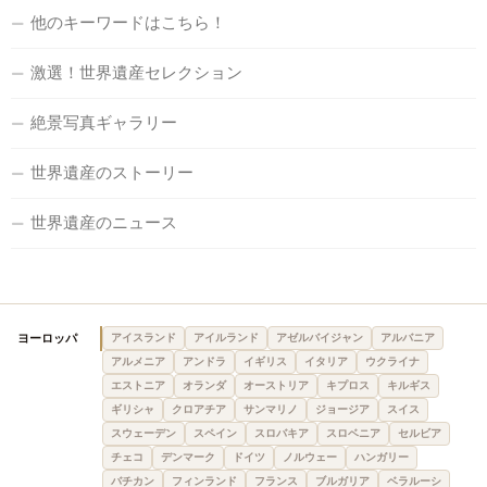
他のキーワードはこちら！
激選！世界遺産セレクション
絶景写真ギャラリー
世界遺産のストーリー
世界遺産のニュース
ヨーロッパ
アイスランド
アイルランド
アゼルバイジャン
アルバニア
アルメニア
アンドラ
イギリス
イタリア
ウクライナ
エストニア
オランダ
オーストリア
キプロス
キルギス
ギリシャ
クロアチア
サンマリノ
ジョージア
スイス
スウェーデン
スペイン
スロバキア
スロベニア
セルビア
チェコ
デンマーク
ドイツ
ノルウェー
ハンガリー
バチカン
フィンランド
フランス
ブルガリア
ベラルーシ