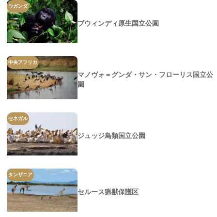
ウガンダ
ブウィンディ原生国立公園
中央アフリカ
マノヴォ＝グンダ・サン・フローリス国立公
園
セネガル
ジュッジ鳥類国立公園
タンザニア
セルース猟獣保護区