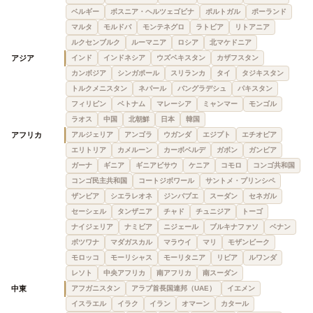
ベルギー
ボスニア・ヘルツェゴビナ
ポルトガル
ポーランド
マルタ
モルドバ
モンテネグロ
ラトビア
リトアニア
ルクセンブルク
ルーマニア
ロシア
北マケドニア
アジア
インド
インドネシア
ウズベキスタン
カザフスタン
カンボジア
シンガポール
スリランカ
タイ
タジキスタン
トルクメニスタン
ネパール
バングラデシュ
パキスタン
フィリピン
ベトナム
マレーシア
ミャンマー
モンゴル
ラオス
中国
北朝鮮
日本
韓国
アフリカ
アルジェリア
アンゴラ
ウガンダ
エジプト
エチオピア
エリトリア
カメルーン
カーボベルデ
ガボン
ガンビア
ガーナ
ギニア
ギニアビサウ
ケニア
コモロ
コンゴ共和国
コンゴ民主共和国
コートジボワール
サントメ・プリンシペ
ザンビア
シエラレオネ
ジンバブエ
スーダン
セネガル
セーシェル
タンザニア
チャド
チュニジア
トーゴ
ナイジェリア
ナミビア
ニジェール
ブルキナファソ
ベナン
ボツワナ
マダガスカル
マラウイ
マリ
モザンビーク
モロッコ
モーリシャス
モーリタニア
リビア
ルワンダ
レソト
中央アフリカ
南アフリカ
南スーダン
中東
アフガニスタン
アラブ首長国連邦（UAE）
イエメン
イスラエル
イラク
イラン
オマーン
カタール