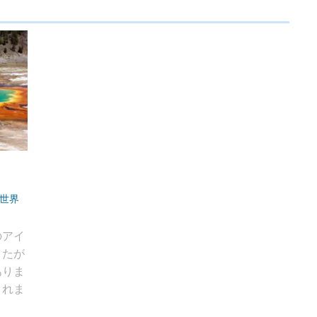
世界
のアイ
またが
ありま
されま