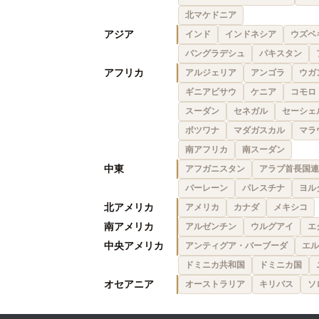
北マケドニア
アジア
インド
インドネシア
ウズベ
バングラデシュ
パキスタン
アフリカ
アルジェリア
アンゴラ
ウガ
ギニアビサウ
ケニア
コモロ
スーダン
セネガル
セーシェ
ボツワナ
マダガスカル
マラ
南アフリカ
南スーダン
中東
アフガニスタン
アラブ首長国連
バーレーン
パレスチナ
ヨル
北アメリカ
アメリカ
カナダ
メキシコ
南アメリカ
アルゼンチン
ウルグアイ
エ
中央アメリカ
アンティグア・バーブーダ
エル
ドミニカ共和国
ドミニカ国
オセアニア
オーストラリア
キリバス
ソ