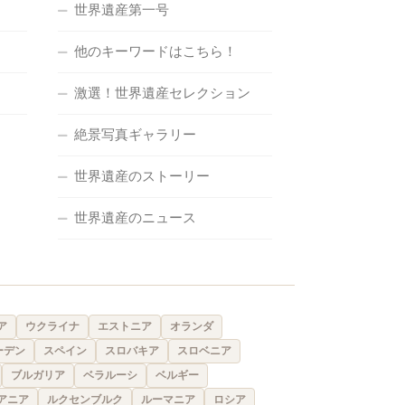
世界遺産第一号
他のキーワードはこちら！
激選！世界遺産セレクション
絶景写真ギャラリー
世界遺産のストーリー
世界遺産のニュース
ア
ウクライナ
エストニア
オランダ
ーデン
スペイン
スロバキア
スロベニア
ブルガリア
ベラルーシ
ベルギー
アニア
ルクセンブルク
ルーマニア
ロシア