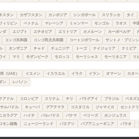
キスタン
カザフスタン
カンボジア
シンガポール
スリランカ
タイ
フィリピン
ベトナム
マレーシア
ミャンマー
モンゴル
ラオス
中
ンダ
エジプト
エチオピア
エリトリア
カメルーン
カーボベルデ
コンゴ共和国
コンゴ民主共和国
コートジボワール
サントメ・プリンシ
ル
タンザニア
チャド
チュニジア
トーゴ
ナイジェリア
ナミビア
ウイ
マリ
モザンビーク
モロッコ
モーリシャス
モーリタニア
リ
邦（UAE）
イエメン
イスラエル
イラク
イラン
オマーン
カター
ダン
レバノン
クアドル
コロンビア
スリナム
チリ
パラグアイ
ブラジル
ベネズ
サルバドル
キューバ
グアテマラ
コスタリカ
ジャマイカ
セントクリ
ニカラグア
ハイチ
バルバドス
パナマ
ベリーズ
ホンジュラス
ロモン諸島
ニュージーランド
バヌアツ
パプアニューギニア
パラオ