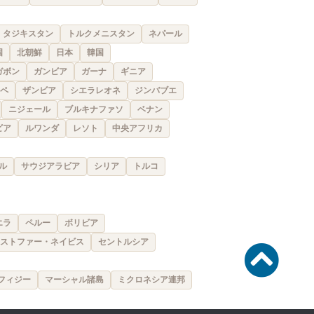
タジキスタン
トルクメニスタン
ネパール
国
北朝鮮
日本
韓国
ガボン
ガンビア
ガーナ
ギニア
ペ
ザンビア
シエラレオネ
ジンバブエ
ニジェール
ブルキナファソ
ベナン
ビア
ルワンダ
レソト
中央アフリカ
ル
サウジアラビア
シリア
トルコ
エラ
ペルー
ボリビア
ストファー・ネイビス
セントルシア
フィジー
マーシャル諸島
ミクロネシア連邦