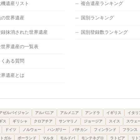
危機遺産リスト
複合遺産ランキング
負の世界遺産
国別ランキング
登録抹消された世界遺産
国別登録数ランキング
全世界遺産の一覧表
よくある質問
世界遺産とは
アゼルバイジャン
アルバニア
アルメニア
アンドラ
イギリス
イタリ
ギス
ギリシャ
クロアチア
サンマリノ
ジョージア
スイス
スウェ
ドイツ
ノルウェー
ハンガリー
バチカン
フィンランド
フランス
トガル
ポーランド
マルタ
モルドバ
モンテネグロ
ラトビア
リト