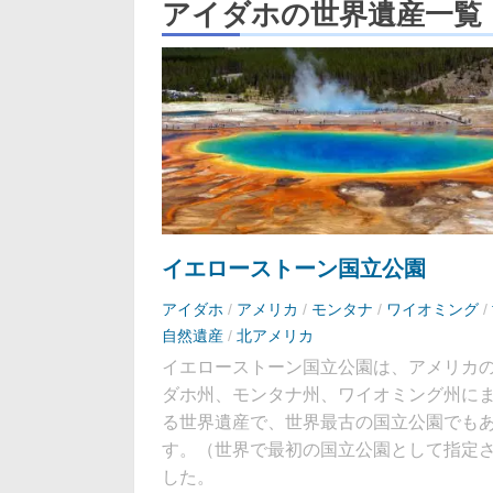
アイダホの世界遺産一覧
イエローストーン国立公園
アイダホ
/
アメリカ
/
モンタナ
/
ワイオミング
/
自然遺産
/
北アメリカ
イエローストーン国立公園は、アメリカ
ダホ州、モンタナ州、ワイオミング州に
る世界遺産で、世界最古の国立公園でも
す。（世界で最初の国立公園として指定
した。