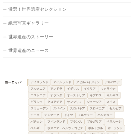
激選！世界遺産セレクション
絶景写真ギャラリー
世界遺産のストーリー
世界遺産のニュース
ヨーロッパ
アイスランド
アイルランド
アゼルバイジャン
アルバニア
アルメニア
アンドラ
イギリス
イタリア
ウクライナ
エストニア
オランダ
オーストリア
キプロス
キルギス
ギリシャ
クロアチア
サンマリノ
ジョージア
スイス
スウェーデン
スペイン
スロバキア
スロベニア
セルビア
チェコ
デンマーク
ドイツ
ノルウェー
ハンガリー
バチカン
フィンランド
フランス
ブルガリア
ベラルーシ
ベルギー
ボスニア・ヘルツェゴビナ
ポルトガル
ポーランド