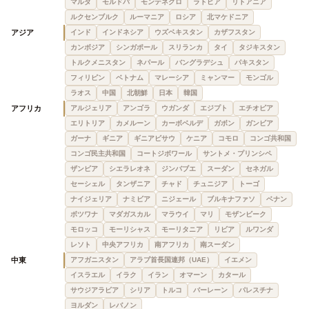
マルタ
モルドバ
モンテネグロ
ラトビア
リトアニア
ルクセンブルク
ルーマニア
ロシア
北マケドニア
アジア
インド
インドネシア
ウズベキスタン
カザフスタン
カンボジア
シンガポール
スリランカ
タイ
タジキスタン
トルクメニスタン
ネパール
バングラデシュ
パキスタン
フィリピン
ベトナム
マレーシア
ミャンマー
モンゴル
ラオス
中国
北朝鮮
日本
韓国
アフリカ
アルジェリア
アンゴラ
ウガンダ
エジプト
エチオピア
エリトリア
カメルーン
カーボベルデ
ガボン
ガンビア
ガーナ
ギニア
ギニアビサウ
ケニア
コモロ
コンゴ共和国
コンゴ民主共和国
コートジボワール
サントメ・プリンシペ
ザンビア
シエラレオネ
ジンバブエ
スーダン
セネガル
セーシェル
タンザニア
チャド
チュニジア
トーゴ
ナイジェリア
ナミビア
ニジェール
ブルキナファソ
ベナン
ボツワナ
マダガスカル
マラウイ
マリ
モザンビーク
モロッコ
モーリシャス
モーリタニア
リビア
ルワンダ
レソト
中央アフリカ
南アフリカ
南スーダン
中東
アフガニスタン
アラブ首長国連邦（UAE）
イエメン
イスラエル
イラク
イラン
オマーン
カタール
サウジアラビア
シリア
トルコ
バーレーン
パレスチナ
ヨルダン
レバノン