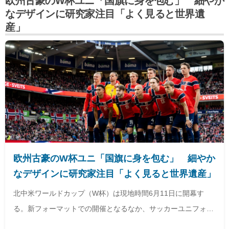
欧州古豪のW杯ユニ「国旗に身を包む」 細やか
なデザインに研究家注目「よく見ると世界遺
産」
欧州古豪のW杯ユニ「国旗に身を包む」 細やか
なデザインに研究家注目「よく見ると世界遺産」
北中米ワールドカップ（W杯）は現地時間6月11日に開幕す
る。新フォーマットでの開催となるなか、サッカーユニフォー
ム研究家である
「ともさん」
はノルウェー代表がW杯本大会で