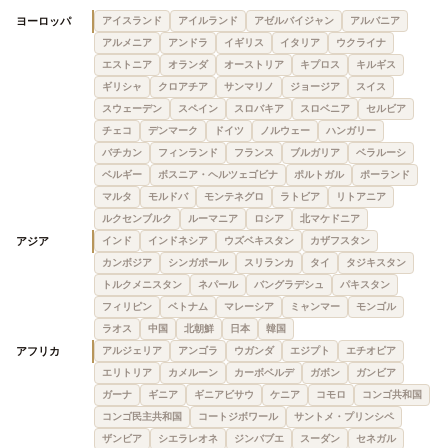
ヨーロッパ
アイスランド
アイルランド
アゼルバイジャン
アルバニア
アルメニア
アンドラ
イギリス
イタリア
ウクライナ
エストニア
オランダ
オーストリア
キプロス
キルギス
ギリシャ
クロアチア
サンマリノ
ジョージア
スイス
スウェーデン
スペイン
スロバキア
スロベニア
セルビア
チェコ
デンマーク
ドイツ
ノルウェー
ハンガリー
バチカン
フィンランド
フランス
ブルガリア
ベラルーシ
ベルギー
ボスニア・ヘルツェゴビナ
ポルトガル
ポーランド
マルタ
モルドバ
モンテネグロ
ラトビア
リトアニア
ルクセンブルク
ルーマニア
ロシア
北マケドニア
アジア
インド
インドネシア
ウズベキスタン
カザフスタン
カンボジア
シンガポール
スリランカ
タイ
タジキスタン
トルクメニスタン
ネパール
バングラデシュ
パキスタン
フィリピン
ベトナム
マレーシア
ミャンマー
モンゴル
ラオス
中国
北朝鮮
日本
韓国
アフリカ
アルジェリア
アンゴラ
ウガンダ
エジプト
エチオピア
エリトリア
カメルーン
カーボベルデ
ガボン
ガンビア
ガーナ
ギニア
ギニアビサウ
ケニア
コモロ
コンゴ共和国
コンゴ民主共和国
コートジボワール
サントメ・プリンシペ
ザンビア
シエラレオネ
ジンバブエ
スーダン
セネガル