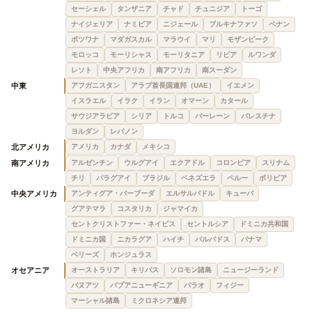
セーシェル
タンザニア
チャド
チュニジア
トーゴ
ナイジェリア
ナミビア
ニジェール
ブルキナファソ
ベナン
ボツワナ
マダガスカル
マラウイ
マリ
モザンビーク
モロッコ
モーリシャス
モーリタニア
リビア
ルワンダ
レソト
中央アフリカ
南アフリカ
南スーダン
中東
アフガニスタン
アラブ首長国連邦（UAE）
イエメン
イスラエル
イラク
イラン
オマーン
カタール
サウジアラビア
シリア
トルコ
バーレーン
パレスチナ
ヨルダン
レバノン
北アメリカ
アメリカ
カナダ
メキシコ
南アメリカ
アルゼンチン
ウルグアイ
エクアドル
コロンビア
スリナム
チリ
パラグアイ
ブラジル
ベネズエラ
ペルー
ボリビア
中央アメリカ
アンティグア・バーブーダ
エルサルバドル
キューバ
グアテマラ
コスタリカ
ジャマイカ
セントクリストファー・ネイビス
セントルシア
ドミニカ共和国
ドミニカ国
ニカラグア
ハイチ
バルバドス
パナマ
ベリーズ
ホンジュラス
オセアニア
オーストラリア
キリバス
ソロモン諸島
ニュージーランド
バヌアツ
パプアニューギニア
パラオ
フィジー
マーシャル諸島
ミクロネシア連邦