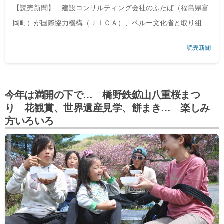
「恩返し」実る
【読売新聞】 建設コンサルティング会社のふたば（福島県富
岡町）が国際協力機構（ＪＩＣＡ）、ペルー文化省と取り組ん
だ南米ペルー・マチュピチュ村の世界遺産
「マチュピチュ遺
読売新聞
跡」
の調査で、周辺の密林で新たな複数の遺跡が確認された。
富岡町が福
今年は満開の下で… 橋野鉄鉱山八重桜まつ
り 花観賞、世界遺産見学、餅まき… 楽しみ
方いろいろ