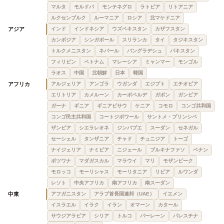
マルタ
モルドバ
モンテネグロ
ラトビア
リトアニア
ルクセンブルク
ルーマニア
ロシア
北マケドニア
アジア
インド
インドネシア
ウズベキスタン
カザフスタン
カンボジア
シンガポール
スリランカ
タイ
タジキスタン
トルクメニスタン
ネパール
バングラデシュ
パキスタン
フィリピン
ベトナム
マレーシア
ミャンマー
モンゴル
ラオス
中国
北朝鮮
日本
韓国
アフリカ
アルジェリア
アンゴラ
ウガンダ
エジプト
エチオピア
エリトリア
カメルーン
カーボベルデ
ガボン
ガンビア
ガーナ
ギニア
ギニアビサウ
ケニア
コモロ
コンゴ共和国
コンゴ民主共和国
コートジボワール
サントメ・プリンシペ
ザンビア
シエラレオネ
ジンバブエ
スーダン
セネガル
セーシェル
タンザニア
チャド
チュニジア
トーゴ
ナイジェリア
ナミビア
ニジェール
ブルキナファソ
ベナン
ボツワナ
マダガスカル
マラウイ
マリ
モザンビーク
モロッコ
モーリシャス
モーリタニア
リビア
ルワンダ
レソト
中央アフリカ
南アフリカ
南スーダン
中東
アフガニスタン
アラブ首長国連邦（UAE）
イエメン
イスラエル
イラク
イラン
オマーン
カタール
サウジアラビア
シリア
トルコ
バーレーン
パレスチナ