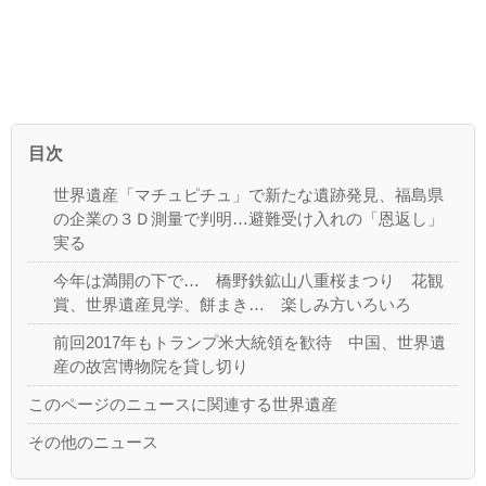
目次
世界遺産「マチュピチュ」で新たな遺跡発見、福島県
の企業の３Ｄ測量で判明…避難受け入れの「恩返し」
実る
今年は満開の下で… 橋野鉄鉱山八重桜まつり 花観
賞、世界遺産見学、餅まき… 楽しみ方いろいろ
前回2017年もトランプ米大統領を歓待 中国、世界遺
産の故宮博物院を貸し切り
このページのニュースに関連する世界遺産
その他のニュース