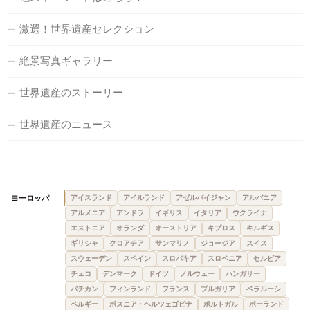
激選！世界遺産セレクション
絶景写真ギャラリー
世界遺産のストーリー
世界遺産のニュース
ヨーロッパ
アイスランド
アイルランド
アゼルバイジャン
アルバニア
アルメニア
アンドラ
イギリス
イタリア
ウクライナ
エストニア
オランダ
オーストリア
キプロス
キルギス
ギリシャ
クロアチア
サンマリノ
ジョージア
スイス
スウェーデン
スペイン
スロバキア
スロベニア
セルビア
チェコ
デンマーク
ドイツ
ノルウェー
ハンガリー
バチカン
フィンランド
フランス
ブルガリア
ベラルーシ
ベルギー
ボスニア・ヘルツェゴビナ
ポルトガル
ポーランド