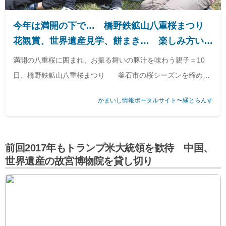
今年は満開の下で… 橋野鉄鉱山八重桜まつり
花観賞、世界遺産見学、餅まき… 楽しみ方いろ
いろ
満開の八重桜に囲まれ、お振る舞いの豚汁を味わう親子＝10
日、橋野鉄鉱山八重桜まつり 釜石市の桜シーズンを締めく
くる催し
「橋野鉄鉱山八重桜まつり」
が10日、橋野町青ノ木の
かまいし情報ポータルサイト〜縁とらんす
現地で開かれた。風はあったものの晴れの天候に恵まれ、濃桃
前回2017年もトランプ米大統領を歓待 中国、
世界遺産の故宮博物院を貸し切り