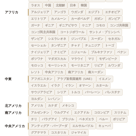
ラオス
中国
北朝鮮
日本
韓国
アフリカ
アルジェリア
アンゴラ
ウガンダ
エジプト
エチオピア
エリトリア
カメルーン
カーボベルデ
ガボン
ガンビア
ガーナ
ギニア
ギニアビサウ
ケニア
コモロ
コンゴ共和国
コンゴ民主共和国
コートジボワール
サントメ・プリンシペ
ザンビア
シエラレオネ
ジンバブエ
スーダン
セネガル
セーシェル
タンザニア
チャド
チュニジア
トーゴ
ナイジェリア
ナミビア
ニジェール
ブルキナファソ
ベナン
ボツワナ
マダガスカル
マラウイ
マリ
モザンビーク
モロッコ
モーリシャス
モーリタニア
リビア
ルワンダ
レソト
中央アフリカ
南アフリカ
南スーダン
中東
アフガニスタン
アラブ首長国連邦（UAE）
イエメン
イスラエル
イラク
イラン
オマーン
カタール
サウジアラビア
シリア
トルコ
バーレーン
パレスチナ
ヨルダン
レバノン
北アメリカ
アメリカ
カナダ
メキシコ
南アメリカ
アルゼンチン
ウルグアイ
エクアドル
コロンビア
スリナム
チリ
パラグアイ
ブラジル
ベネズエラ
ペルー
ボリビア
中央アメリカ
アンティグア・バーブーダ
エルサルバドル
キューバ
グアテマラ
コスタリカ
ジャマイカ