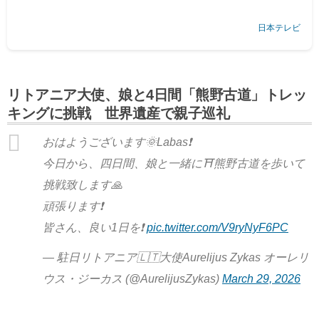
20年目の大型企画
「世界遺産駅伝」
では、出川哲朗と塚本恋乃
日本テレビ
葉がアフリカ大陸で世界最古の砂漠に沈む美しい夕日を目指
す。
「温泉同好会」
には、「念…
リトアニア大使、娘と4日間「熊野古道」トレッ
キングに挑戦 世界遺産で親子巡礼
おはようございます🌞Labas❗️
今日から、四日間、娘と一緒に⛩️熊野古道を歩いて
挑戦致します🙏
頑張ります❗️
皆さん、良い1日を❗️
pic.twitter.com/V9ryNyF6PC
— 駐日リトアニア🇱🇹大使Aurelijus Zykas オーレリ
ウス・ジーカス (@AurelijusZykas)
March 29, 2026