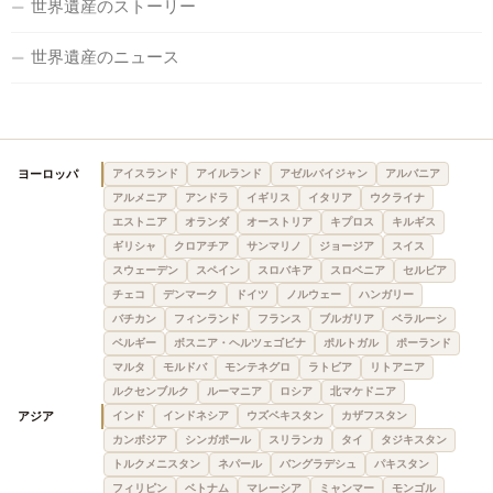
世界遺産のストーリー
世界遺産のニュース
ヨーロッパ
アイスランド
アイルランド
アゼルバイジャン
アルバニア
アルメニア
アンドラ
イギリス
イタリア
ウクライナ
エストニア
オランダ
オーストリア
キプロス
キルギス
ギリシャ
クロアチア
サンマリノ
ジョージア
スイス
スウェーデン
スペイン
スロバキア
スロベニア
セルビア
チェコ
デンマーク
ドイツ
ノルウェー
ハンガリー
バチカン
フィンランド
フランス
ブルガリア
ベラルーシ
ベルギー
ボスニア・ヘルツェゴビナ
ポルトガル
ポーランド
マルタ
モルドバ
モンテネグロ
ラトビア
リトアニア
ルクセンブルク
ルーマニア
ロシア
北マケドニア
アジア
インド
インドネシア
ウズベキスタン
カザフスタン
カンボジア
シンガポール
スリランカ
タイ
タジキスタン
トルクメニスタン
ネパール
バングラデシュ
パキスタン
フィリピン
ベトナム
マレーシア
ミャンマー
モンゴル