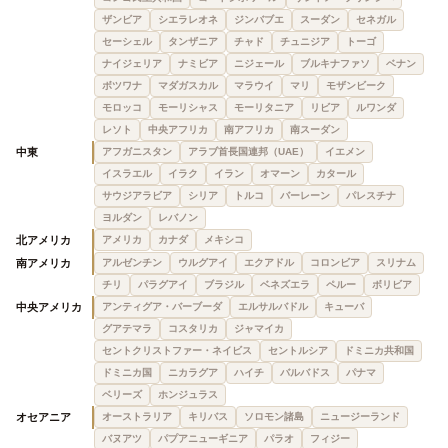
ザンビア
シエラレオネ
ジンバブエ
スーダン
セネガル
セーシェル
タンザニア
チャド
チュニジア
トーゴ
ナイジェリア
ナミビア
ニジェール
ブルキナファソ
ベナン
ボツワナ
マダガスカル
マラウイ
マリ
モザンビーク
モロッコ
モーリシャス
モーリタニア
リビア
ルワンダ
レソト
中央アフリカ
南アフリカ
南スーダン
中東
アフガニスタン
アラブ首長国連邦（UAE）
イエメン
イスラエル
イラク
イラン
オマーン
カタール
サウジアラビア
シリア
トルコ
バーレーン
パレスチナ
ヨルダン
レバノン
北アメリカ
アメリカ
カナダ
メキシコ
南アメリカ
アルゼンチン
ウルグアイ
エクアドル
コロンビア
スリナム
チリ
パラグアイ
ブラジル
ベネズエラ
ペルー
ボリビア
中央アメリカ
アンティグア・バーブーダ
エルサルバドル
キューバ
グアテマラ
コスタリカ
ジャマイカ
セントクリストファー・ネイビス
セントルシア
ドミニカ共和国
ドミニカ国
ニカラグア
ハイチ
バルバドス
パナマ
ベリーズ
ホンジュラス
オセアニア
オーストラリア
キリバス
ソロモン諸島
ニュージーランド
バヌアツ
パプアニューギニア
パラオ
フィジー