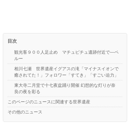
目次
観光客９００人足止め マチュピチュ遺跡付近で―ペ
ルー
相川七瀬 世界遺産イグアスの滝「マイナスイオンで
癒されてた！」フォロワー「すてき」「すごい迫力」
東大寺二月堂で十七夜盆踊り開催 幻想的な灯りが奈
良の夜を彩る
このページのニュースに関連する世界遺産
その他のニュース