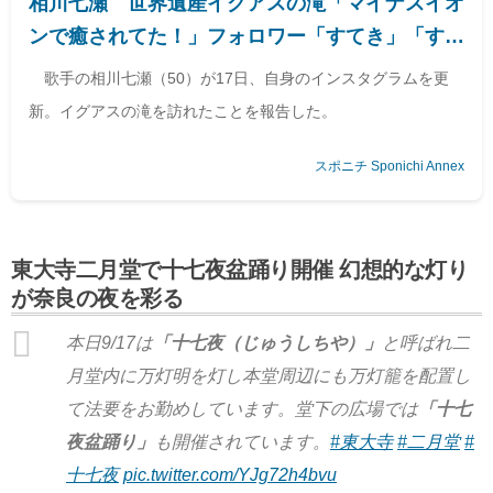
相川七瀬 世界遺産イグアスの滝「マイナスイオ
ンで癒されてた！」フォロワー「すてき」「すご
い迫力」 - スポニチ Sponichi Annex 芸能
歌手の相川七瀬（50）が17日、自身のインスタグラムを更
新。イグアスの滝を訪れたことを報告した。
スポニチ Sponichi Annex
東大寺二月堂で十七夜盆踊り開催 幻想的な灯り
が奈良の夜を彩る
本日9/17は
「十七夜（じゅうしちや）」
と呼ばれ二
月堂内に万灯明を灯し本堂周辺にも万灯籠を配置し
て法要をお勤めしています。堂下の広場では
「十七
夜盆踊り」
も開催されています。
#東大寺
#二月堂
#
十七夜
pic.twitter.com/YJg72h4bvu