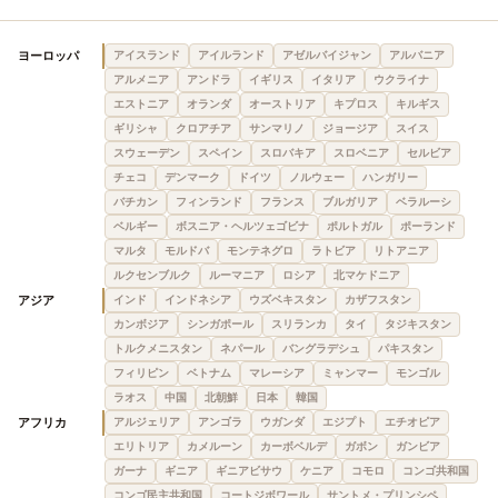
ヨーロッパ
アイスランド
アイルランド
アゼルバイジャン
アルバニア
アルメニア
アンドラ
イギリス
イタリア
ウクライナ
エストニア
オランダ
オーストリア
キプロス
キルギス
ギリシャ
クロアチア
サンマリノ
ジョージア
スイス
スウェーデン
スペイン
スロバキア
スロベニア
セルビア
チェコ
デンマーク
ドイツ
ノルウェー
ハンガリー
バチカン
フィンランド
フランス
ブルガリア
ベラルーシ
ベルギー
ボスニア・ヘルツェゴビナ
ポルトガル
ポーランド
マルタ
モルドバ
モンテネグロ
ラトビア
リトアニア
ルクセンブルク
ルーマニア
ロシア
北マケドニア
アジア
インド
インドネシア
ウズベキスタン
カザフスタン
カンボジア
シンガポール
スリランカ
タイ
タジキスタン
トルクメニスタン
ネパール
バングラデシュ
パキスタン
フィリピン
ベトナム
マレーシア
ミャンマー
モンゴル
ラオス
中国
北朝鮮
日本
韓国
アフリカ
アルジェリア
アンゴラ
ウガンダ
エジプト
エチオピア
エリトリア
カメルーン
カーボベルデ
ガボン
ガンビア
ガーナ
ギニア
ギニアビサウ
ケニア
コモロ
コンゴ共和国
コンゴ民主共和国
コートジボワール
サントメ・プリンシペ