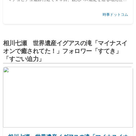
の抗議活動で列車の運行が停止した。当局は観光客１４００人
時事ドットコム
を移動させたが、１６日現在で約９００人が足止めされた。遺
跡には１日平均４５００人が訪れ、その多くが外国人。
相川七瀬 世界遺産イグアスの滝「マイナスイ
オンで癒されてた！」フォロワー「すてき」
「すごい迫力」