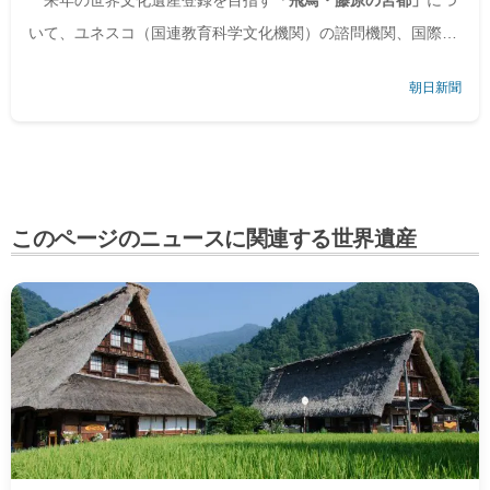
来年の世界文化遺産登録を目指す
「飛鳥・藤原の宮都」
につ
いて、ユネスコ（国連教育科学文化機関）の諮問機関、国際記
念物遺跡会議（イコモス）が、現地調査を実施した。文化庁と
朝日新聞
奈良県などが9月13日、橿原市内…
このページのニュースに関連する世界遺産