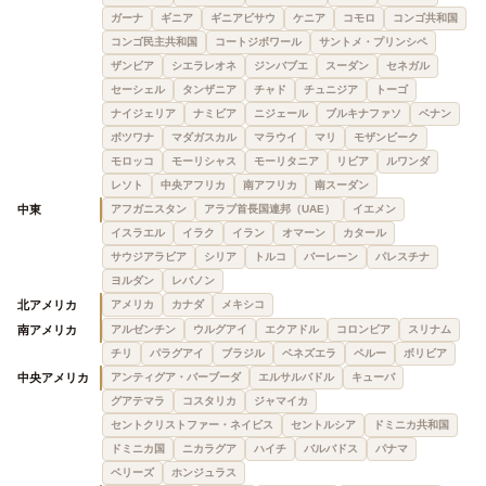
ガーナ
ギニア
ギニアビサウ
ケニア
コモロ
コンゴ共和国
コンゴ民主共和国
コートジボワール
サントメ・プリンシペ
ザンビア
シエラレオネ
ジンバブエ
スーダン
セネガル
セーシェル
タンザニア
チャド
チュニジア
トーゴ
ナイジェリア
ナミビア
ニジェール
ブルキナファソ
ベナン
ボツワナ
マダガスカル
マラウイ
マリ
モザンビーク
モロッコ
モーリシャス
モーリタニア
リビア
ルワンダ
レソト
中央アフリカ
南アフリカ
南スーダン
中東
アフガニスタン
アラブ首長国連邦（UAE）
イエメン
イスラエル
イラク
イラン
オマーン
カタール
サウジアラビア
シリア
トルコ
バーレーン
パレスチナ
ヨルダン
レバノン
北アメリカ
アメリカ
カナダ
メキシコ
南アメリカ
アルゼンチン
ウルグアイ
エクアドル
コロンビア
スリナム
チリ
パラグアイ
ブラジル
ベネズエラ
ペルー
ボリビア
中央アメリカ
アンティグア・バーブーダ
エルサルバドル
キューバ
グアテマラ
コスタリカ
ジャマイカ
セントクリストファー・ネイビス
セントルシア
ドミニカ共和国
ドミニカ国
ニカラグア
ハイチ
バルバドス
パナマ
ベリーズ
ホンジュラス