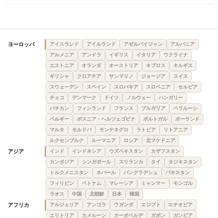
ヨーロッパ
アイスランド
アイルランド
アゼルバイジャン
アルバニア
アルメニア
アンドラ
イギリス
イタリア
ウクライナ
エストニア
オランダ
オーストリア
キプロス
キルギス
ギリシャ
クロアチア
サンマリノ
ジョージア
スイス
スウェーデン
スペイン
スロバキア
スロベニア
セルビア
チェコ
デンマーク
ドイツ
ノルウェー
ハンガリー
バチカン
フィンランド
フランス
ブルガリア
ベラルーシ
ベルギー
ボスニア・ヘルツェゴビナ
ポルトガル
ポーランド
マルタ
モルドバ
モンテネグロ
ラトビア
リトアニア
ルクセンブルク
ルーマニア
ロシア
北マケドニア
アジア
インド
インドネシア
ウズベキスタン
カザフスタン
カンボジア
シンガポール
スリランカ
タイ
タジキスタン
トルクメニスタン
ネパール
バングラデシュ
パキスタン
フィリピン
ベトナム
マレーシア
ミャンマー
モンゴル
ラオス
中国
北朝鮮
日本
韓国
アフリカ
アルジェリア
アンゴラ
ウガンダ
エジプト
エチオピア
エリトリア
カメルーン
カーボベルデ
ガボン
ガンビア