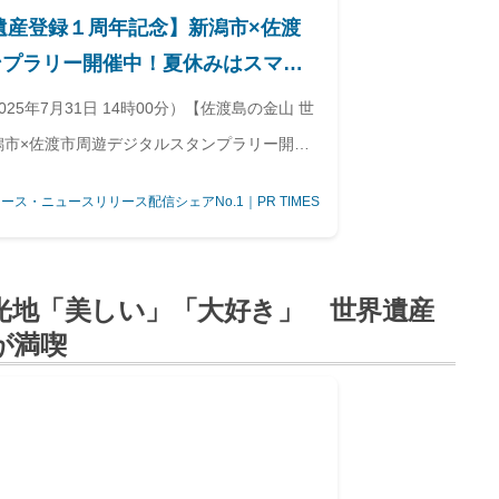
遺産登録１周年記念】新潟市×佐渡
ンプラリー開催中！夏休みはスマホ
とスタンプ集めの旅へ出かけよう！
5年7月31日 14時00分）【佐渡島の金山 世
潟市×佐渡市周遊デジタルスタンプラリー開催
に家族や友人とスタンプ集めの旅へ出かけよ
ース・ニュースリリース配信シェアNo.1｜PR TIMES
光地「美しい」「大好き」 世界遺産
が満喫