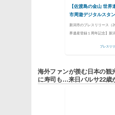
【佐渡島の金山 世界
市周遊デジタルスタ
を片手に家族や友人
新潟市のプレスリリース（202
界遺産登録１周年記念】新
中！夏休みはスマホを片手
プレスリリ
う！
海外ファンが羨む日本の観
に寿司も…来日バルサ22歳